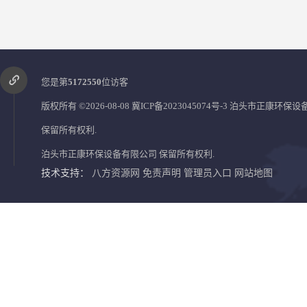
您是第
5172550
位访客
版权所有 ©2026-08-08
冀ICP备2023045074号-3
泊头市正康环保设
保留所有权利.
泊头市正康环保设备有限公司
保留所有权利.
泊头 螺旋输送机 无轴螺旋 污泥螺旋输送机 规格齐全
畚斗 大容量 板链式斗式提升
技术支持：
八方资源网
免责声明
管理员入口
网站地图