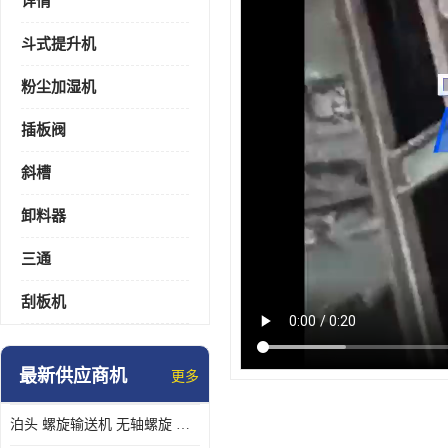
详情
斗式提升机
粉尘加湿机
插板阀
斜槽
卸料器
三通
刮板机
最新供应商机
更多
泊头 螺旋输送机 无轴螺旋 污泥螺旋输送机 规格齐全