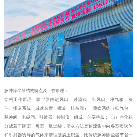
脉冲除尘器结构特点及工作原理：
结构工作原理：除尘器由进风口、过滤箱、出风口、净气箱、灰
斗、排灰系统（减速装置、螺旋、排灰阀）、喷吹系统（贮气包、
脉冲阀、电磁阀、引射器、控制仪）组成。主要特点：（1）净化箱
分成若干隔室，每室一组滤袋，清灰方法是轮流集中向各室喷吹体
和引射器诱导的气体来清理滤袋上积尘，比传统脉冲除尘器节省一