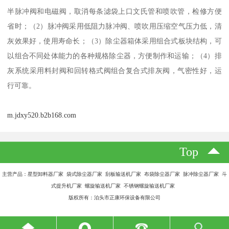
半脉冲阀和电磁阀，取消每条滤袋上口文氏管和喷吹管，检修方便
省时；（2）脉冲阀采用低阻力脉冲阀、喷吹用压缩空气压力低，清
灰效果好，使用寿命长；（3）除尘器箱体采用组合式板块结构，可
以组合不同处体能力的各种规格除尘器，方便制作和运输；（4）排
灰系统采用料封阀和回转格式阀组合复合式排灰阀，气密性好，运
行可靠。
m.jdxy520.b2b168.com
Top
主营产品：星型卸料器厂家 袋式除尘器厂家 刮板输送机厂家 布袋除尘器厂家 脉冲除尘器厂家 斗
式提升机厂家 螺旋输送机厂家 不锈钢螺旋输送机厂家
版权所有：泊头市正康环保设备有限公司