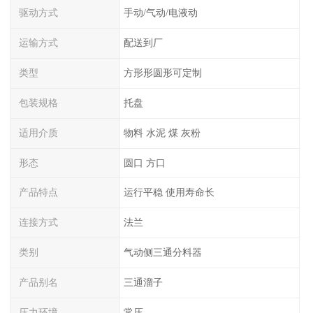
驱动方式
手动/气动/电液动
运输方式
配送到厂
类型
方形形圆形可定制
包装规格
托盘
适用介质
物料 水泥 煤 灰粉
形态
圆口 方口
产品特点
运行平稳 使用寿命长
连接方式
法兰
类别
气动侧三通分料器
产品别名
三通溜子
压力环境
常压