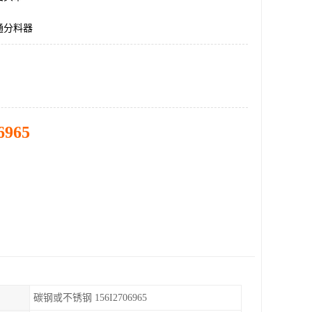
通分料器
6965
碳钢或不锈钢 156I2706965