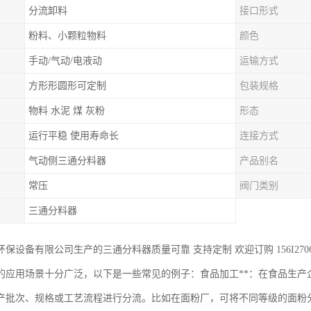
分流卸料
接口形式
粉料、小颗粒物料
颜色
手动/气动/电液动
运输方式
方形形圆形可定制
包装规格
物料 水泥 煤 灰粉
形态
运行平稳 使用寿命长
连接方式
气动侧三通分料器
产品别名
常压
阀门类别
三通分料器
保设备有限公司生产的三通分料器质量可靠 支持定制 欢迎订购 156I2706
的应用场景十分广泛，以下是一些常见的例子：食品加工**：在食品生产
产批次、规格或工艺流程进行分流。比如在面粉厂，可将不同等级的面粉