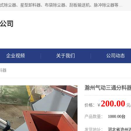
泊头市正康机械设备制造有限公司 I55I2882966 主要产品：袋式除尘器、星型卸料器、布袋除尘器、刮板输送机、脉冲除尘器等产品厂家。公司拥有研发人才和技术专员，有丰厚的物质资源和人力资源，公司结合客户现场使用要求采用计算机辅助制图，并根据客户的需求为之选型，提供有限的设计方案，以满足客户的使用需求。I56I27O6965
公司
企业视频
关于我们
公司动态
料器
滁州气动三通分料
200.00
价格：￥
元
产品数量：
1000.00台
发货地址：
河北省沧州