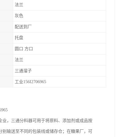
法兰
灰色
配送到厂
托盘
圆口 方口
法兰
三通溜子
工业156I2706965
965
企业，三通分料器可用于将原料、添加剂或成品按
分别输送至不同的包装线或储存仓；在糖果厂，可