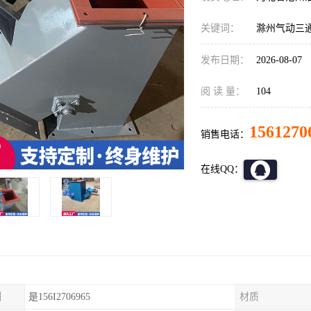
关键词：
滁州气动三
发布日期：
2026-08-07
阅 读 量：
104
1561270
销售电话：
在线QQ：
制
是156I2706965
材质