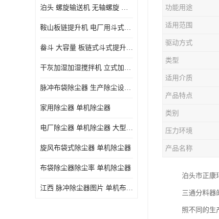
泊头 螺旋输送机 无轴螺旋 污泥螺旋输送机 规格齐全
功能用途
气旋混动喷淋塔
适用范围
鞍山板链提升机 电厂用斗式提升机 规格齐全
N-TGD钢丝胶带斗式提升机
驱动方式
畚斗 大容量 板链式斗式提升机 正康斗提机厂家
三通分料器
类型
干灰加湿加湿搅拌机 立式加湿机消化机 双轴
DS连续链斗输送机
适用介质
脉冲布袋除尘器 生产除尘设备厂家
除尘器喷吹系统/除尘器气包加工
产品特点
家用除尘器 单机除尘器
类别
电厂除尘器 单机除尘器 大型除尘器制作厂家
压力环境
旋风布袋式除尘器 单机除尘器
产品名称
布袋除尘器除尘率 单机除尘器
泊头市正康环
江西 脉冲除尘器图片 单机布袋除尘器 规格齐全
三通分料器
照不同的生