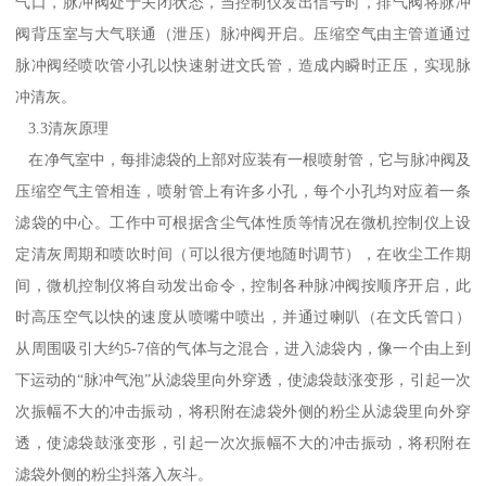
气口，脉冲阀处于关闭状态，当控制仪发出信号时，排气阀将脉冲
阀背压室与大气联通（泄压）脉冲阀开启。压缩空气由主管道通过
脉冲阀经喷吹管小孔以快速射进文氏管，造成内瞬时正压，实现脉
冲清灰。
3.3清灰原理
在净气室中，每排滤袋的上部对应装有一根喷射管，它与脉冲阀及
压缩空气主管相连，喷射管上有许多小孔，每个小孔均对应着一条
滤袋的中心。工作中可根据含尘气体性质等情况在微机控制仪上设
定清灰周期和喷吹时间（可以很方便地随时调节），在收尘工作期
间，微机控制仪将自动发出命令，控制各种脉冲阀按顺序开启，此
时高压空气以快的速度从喷嘴中喷出，并通过喇叭（在文氏管口）
从周围吸引大约5-7倍的气体与之混合，进入滤袋内，像一个由上到
下运动的“脉冲气泡”从滤袋里向外穿透，使滤袋鼓涨变形，引起一次
次振幅不大的冲击振动，将积附在滤袋外侧的粉尘从滤袋里向外穿
透，使滤袋鼓涨变形，引起一次次振幅不大的冲击振动，将积附在
滤袋外侧的粉尘抖落入灰斗。