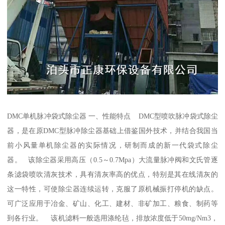
DMC单机脉冲袋式除尘器 一、性能特点 DMC型喷吹脉冲袋式除尘
器，是在原DMC型脉冲除尘器基础上借鉴国外技术，并结合我国当
前小风量单机除尘器的实际情况，研制而成的新一代袋式除尘
器。 该除尘器采用高压（0.5～0.7Mpa）大流量脉冲阀和文氏管逐
条滤袋喷吹清灰技术，具有清灰率高的优点，特别是其在线清灰的
这一特性，可使除尘器连续运转，克服了原机械振打停机的缺点。
可广泛应用于冶金、矿山、化工、建材、非矿加工、粮食、制药等
到各行业。 该机滤料一般选用涤纶毡，排放浓度低于50mg/Nm3，