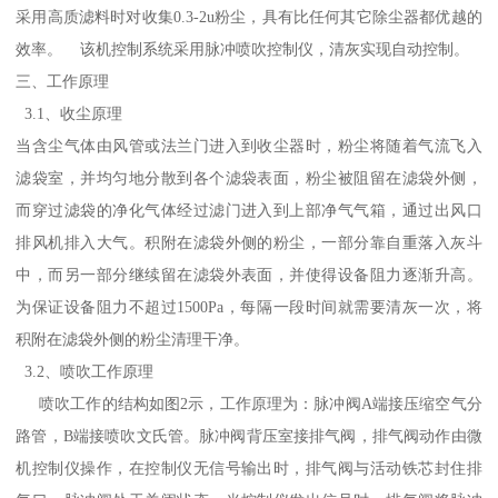
采用高质滤料时对收集0.3-2u粉尘，具有比任何其它除尘器都优越的
效率。 该机控制系统采用脉冲喷吹控制仪，清灰实现自动控制。
三、工作原理
3.1、收尘原理
当含尘气体由风管或法兰门进入到收尘器时，粉尘将随着气流飞入
滤袋室，并均匀地分散到各个滤袋表面，粉尘被阻留在滤袋外侧，
而穿过滤袋的净化气体经过滤门进入到上部净气气箱，通过出风口
排风机排入大气。积附在滤袋外侧的粉尘，一部分靠自重落入灰斗
中，而另一部分继续留在滤袋外表面，并使得设备阻力逐渐升高。
为保证设备阻力不超过1500Pa，每隔一段时间就需要清灰一次，将
积附在滤袋外侧的粉尘清理干净。
3.2、喷吹工作原理
喷吹工作的结构如图2示，工作原理为：脉冲阀A端接压缩空气分
路管，B端接喷吹文氏管。脉冲阀背压室接排气阀，排气阀动作由微
机控制仪操作，在控制仪无信号输出时，排气阀与活动铁芯封住排