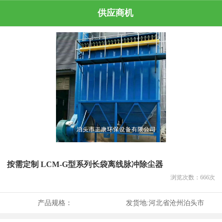
供应商机
按需定制 LCM-G型系列长袋离线脉冲除尘器
浏览次数：
666
次
产品规格：
发货地:
河北省沧州泊头市