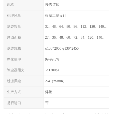
规格
按需订购
处理风量
根据工况设计
滤袋数量
32、48、64、80、96、112、120、140、160、180、200
过滤面积
27、36、48、60、72、84、120、140、160
滤袋规格
φ133*2000 φ130*2450
净化效率
99-99.5%
除尘器阻力
＜1200pa
过滤风速
2-4（m/min）
生产方式
焊接
是否进口
否