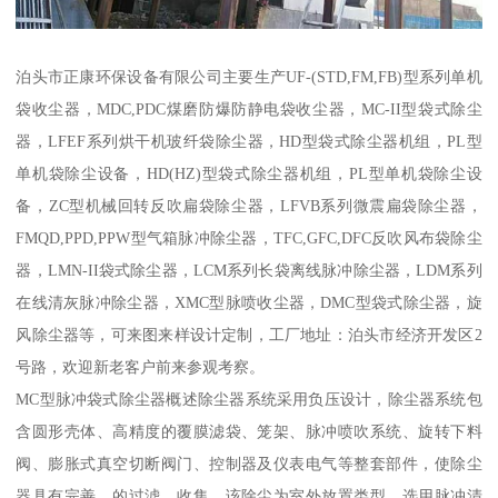
泊头市正康环保设备有限公司主要生产UF-(STD,FM,FB)型系列单机
袋收尘器，MDC,PDC煤磨防爆防静电袋收尘器，MC-II型袋式除尘
器，LFEF系列烘干机玻纤袋除尘器，HD型袋式除尘器机组，PL型
单机袋除尘设备，HD(HZ)型袋式除尘器机组，PL型单机袋除尘设
备，ZC型机械回转反吹扁袋除尘器，LFVB系列微震扁袋除尘器，
FMQD,PPD,PPW型气箱脉冲除尘器，TFC,GFC,DFC反吹风布袋除尘
器，LMN-II袋式除尘器，LCM系列长袋离线脉冲除尘器，LDM系列
在线清灰脉冲除尘器，XMC型脉喷收尘器，DMC型袋式除尘器，旋
风除尘器等，可来图来样设计定制，工厂地址：泊头市经济开发区2
号路，欢迎新老客户前来参观考察。
MC型脉冲袋式除尘器概述除尘器系统采用负压设计，除尘器系统包
含圆形壳体、高精度的覆膜滤袋、笼架、脉冲喷吹系统、旋转下料
阀、膨胀式真空切断阀门、控制器及仪表电气等整套部件，使除尘
器具有完善、的过滤、收集。该除尘为室外放置类型。选用脉冲清