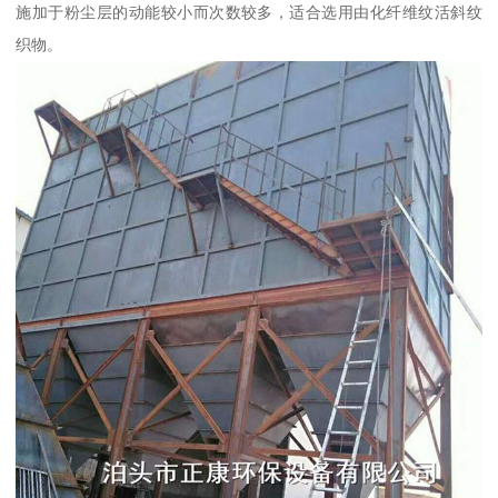
施加于粉尘层的动能较小而次数较多，适合选用由化纤维纹活斜纹
织物。