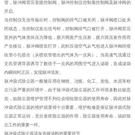
管，脉冲阀背压室接控制阀，脉冲控制仪控制着控制阀及脉冲阀的
开启。
当控制仪无信号输出时，控制阀的排气口被关闭，脉冲阀喷口处关
闭状态，当控制仪发出信号时，控制阀排气口被打开，脉冲阀背压
室外的气体泄掉压力降低，膜片两面产生压差，膜片因压差作用而
产生移位，脉冲阀喷吹打开，此时压缩空气从气包进入脉冲阀经喷
吹管小孔喷出（从喷吹管喷出的气体为一次风）。当高速气流通过
文氏管诱导器诱导了数倍于一次风的周围空气进入滤袋，造成滤袋
内瞬间时正压，实现脉冲清灰。
脉冲袋式除尘器一般被应用在钢铁、冶炼、化工、发电、水泥等粉
尘污染严重的环境中，由于脉冲袋式除尘器的工作环境多数比较恶
劣，如除尘器维护管理不到位会缩短除尘器的使用寿命，因此对脉
冲袋式除尘器的维护就显得十分重要，维护检修是保证脉冲袋式除
尘器正常运转，充分发挥除尘器的作用，除尘器使用寿命，搞好除
尘工作的重要一环。
脉冲袋式除尘器清灰选择滤料的重要环节