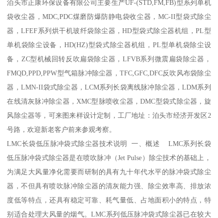
泊头市正康环保设备有限公司主要生产UF-(STD,FM,FB)型系列单机
袋收尘器，MDC,PDC煤磨防爆防静电袋收尘器，MC-II型袋式除尘
器，LFEF系列烘干机玻纤袋除尘器，HD型袋式除尘器机组，PL型
单机袋除尘设备，HD(HZ)型袋式除尘器机组，PL型单机袋除尘设
备，ZC型机械回转反吹扁袋除尘器，LFVB系列微震扁袋除尘器，
FMQD,PPD,PPW型气箱脉冲除尘器，TFC,GFC,DFC反吹风布袋除尘
器，LMN-II袋式除尘器，LCM系列长袋离线脉冲除尘器，LDM系列
在线清灰脉冲除尘器，XMC型脉喷收尘器，DMC型袋式除尘器，旋
风除尘器等，可来图来样设计定制，工厂地址：泊头市经济开发区2
号路，欢迎新老客户前来参观考察。
LMC长袋低压脉冲袋式除尘器技术说明 一、概述 LMC系列长袋
低压脉冲袋式除尘器是在喷吹脉冲（Jet Pulse）除尘技术的基础上，
为满足大风量净化需要而研制的具有九十年代水平的脉冲袋式除尘
器，不但具有喷吹脉冲除尘器的清灰能力强、除尘效率高、排放浓
度低等特点，还具有稳定可靠、耗气量低、占地面积小的特点，特
别适合处理大风量的烟气。LMC系列低压脉冲袋式除尘器已在较大