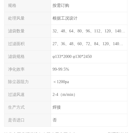
规格
按需订购
处理风量
根据工况设计
滤袋数量
32、48、64、80、96、112、120、140、160、180、200
过滤面积
27、36、48、60、72、84、120、140、160
滤袋规格
φ133*2000 φ130*2450
净化效率
99-99.5%
除尘器阻力
＜1200pa
过滤风速
2-4（m/min）
生产方式
焊接
是否进口
否