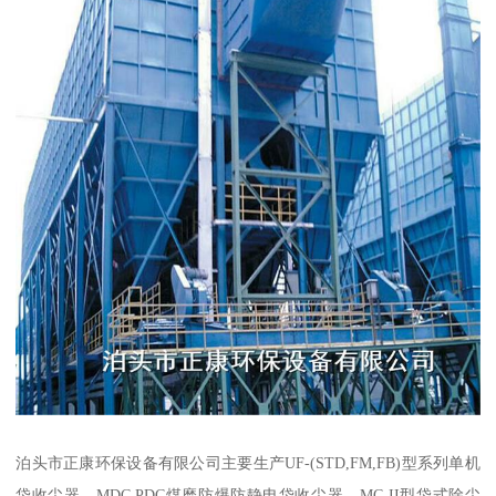
泊头市正康环保设备有限公司主要生产UF-(STD,FM,FB)型系列单机
袋收尘器，MDC,PDC煤磨防爆防静电袋收尘器，MC-II型袋式除尘