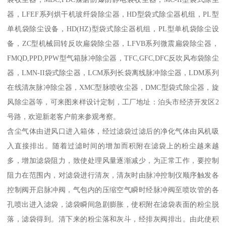
器，LFEF系列烘干机玻纤袋除尘器，HD型袋式除尘器机组，PL型
单机袋除尘设备，HD(HZ)型袋式除尘器机组，PL型单机袋除尘设
备，ZC型机械回转反吹扁袋除尘器，LFVB系列微震扁袋除尘器，
FMQD,PPD,PPW型气箱脉冲除尘器，TFC,GFC,DFC反吹风布袋除尘
器，LMN-II袋式除尘器，LCM系列长袋离线脉冲除尘器，LDM系列
在线清灰脉冲除尘器，XMC型脉喷收尘器，DMC型袋式除尘器，旋
风除尘器等，可来图来样设计定制，工厂地址：泊头市经济开发区2
号路，欢迎新老客户前来参观考察。
含尘气体由进风口进入箱体，经过滤袋过滤后的净化气体由风机吸
入直接排出。随着过滤时间的增加而积附在滤袋上的粉尘越来越
多，增加滤袋阻力，致使处理风量逐渐减少，为正常工作，要控制
阻力在范围内，对滤袋进行清灰，清灰时由脉冲控制仪顺序触发各
控制阀开启脉冲阀，气包内的压缩空气瞬时经脉冲阀至喷吹管的各
孔喷出进入滤袋，滤袋瞬间急剧膨胀，使积附在滤袋表面的粉尘脱
落，滤袋得到。清下来的粉尘落和灰斗，经排灰阀排出。由此使积