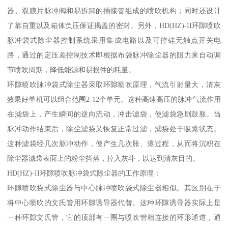
器、双膜片脉冲阀和易拆卸的插接管组成的喷吹机构；同时还设计
了靠自重以及箱体负压保证揭盖的密封。另外，HD(HZ)-II环隙喷吹
脉冲袋式除尘器控制系统采用集成电路以及可控硅无触点开关电
路，通过的定压差控制技术即根据布袋脉冲除尘器的阻力来自动调
节喷吹周期，降低能源和易损件的耗量。
环隙喷吹脉冲袋式除尘器采取环隙喷吹原理，气流引射量大，清灰
效果好单机可以组合范围2-12个单元。这种高速高压的脉冲气流作用
在滤袋上，产生瞬间的逆向流动，冲击滤袋，使滤袋急剧鼓胀。当
脉冲动作结束后，除尘滤袋又恢复正常过滤，滤袋处于吸瘪状态。
这种滤袋经几次脉冲动作，便产生几次胀、瘪过程，从而将沉积在
除尘器滤袋表面上的粉尘抖落，掉入灰斗，以达到清灰目的。
HD(HZ)-II环隙喷吹脉冲袋式除尘器的工作原理：
环隙喷吹袋式除尘器与中心脉冲喷吹袋式除尘器相似。其区别在于
将中心喷吹的文氏管用环隙诱导器代替。这种环隙诱导器实际上是
一种环隙文氏管，它的顶部有一圈与喷吹管相连接的环形通道，通