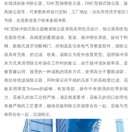
在线清灰脉冲除尘器，XMC型脉喷收尘器，DMC型袋式除尘器，旋
风除尘器等，可来图来样设计定制，工厂地址：泊头市经济开发区2
号路，欢迎新老客户前来参观考察。
MC型脉冲袋式除尘器概述除尘器系统采用负压设计，除尘器系统包
含圆形壳体、高精度的覆膜滤袋、笼架、脉冲喷吹系统、旋转下料
阀、膨胀式真空切断阀门、控制器及仪表电气等整套部件，使除尘
器具有完善、的过滤、收集。该除尘为室外放置类型。选用脉冲清
灰方式来清理除尘布袋在工作时的集尘，由于脉冲清灰效率高，是
被普遍认同、接受的一种成熟的清灰方式，使用高分子覆膜滤袋，
相比传统滤袋除尘器，同时保证在平稳的压差下的高精度过滤。花
板采用厚度为6mm的碳钢，有加强筋，操作中有很强的抗弯折能
力。花板孔的加工过程严格，满足精度要求，花板孔的切口处理也
有极严格的工艺要求，确保花板和除尘布袋密合在一起。花板与壳
体焊合在一起，过滤粉尘。