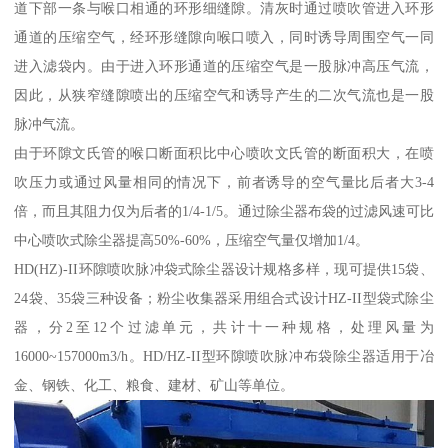
道下部一条与喉口相通的环形细缝隙。清灰时通过喷吹管进入环形
通道的压缩空气，经环形缝隙向喉口喷入，同时诱导周围空气一同
进入滤袋内。由于进入环形通道的压缩空气是一股脉冲高压气流，
因此，从狭窄缝隙喷出的压缩空气和诱导产生的二次气流也是一股
脉冲气流。
由于环隙文氏管的喉口断面积比中心喷吹文氏管的断面积大，在喷
吹压力或通过风量相同的情况下，前者诱导的空气量比后者大3-4
倍，而且其阻力仅为后者的1/4-1/5。通过除尘器布袋的过滤风速可比
中心喷吹式除尘器提高50%-60%，压缩空气量仅增加1/4。
HD(HZ)-II环隙喷吹脉冲袋式除尘器设计规格多样，现可提供15袋、
24袋、35袋三种设备；粉尘收集器采用组合式设计HZ-II型袋式除尘
器，分2至12个过滤单元，共计十一种规格，处理风量为
16000~157000m3/h。HD/HZ-II型环隙喷吹脉冲布袋除尘器适用于冶
金、钢铁、化工、粮食、建材、矿山等单位。