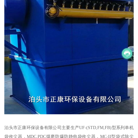
泊头市正康环保设备有限公司主要生产UF-(STD,FM,FB)型系列单机
袋收尘器，MDC,PDC煤磨防爆防静电袋收尘器，MC-II型袋式除尘