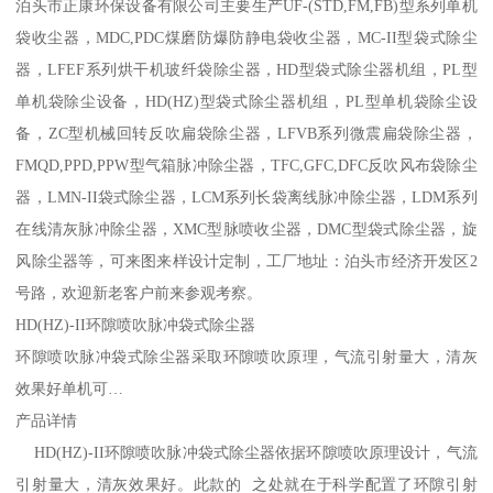
泊头市正康环保设备有限公司主要生产UF-(STD,FM,FB)型系列单机
袋收尘器，MDC,PDC煤磨防爆防静电袋收尘器，MC-II型袋式除尘
器，LFEF系列烘干机玻纤袋除尘器，HD型袋式除尘器机组，PL型
单机袋除尘设备，HD(HZ)型袋式除尘器机组，PL型单机袋除尘设
备，ZC型机械回转反吹扁袋除尘器，LFVB系列微震扁袋除尘器，
FMQD,PPD,PPW型气箱脉冲除尘器，TFC,GFC,DFC反吹风布袋除尘
器，LMN-II袋式除尘器，LCM系列长袋离线脉冲除尘器，LDM系列
在线清灰脉冲除尘器，XMC型脉喷收尘器，DMC型袋式除尘器，旋
风除尘器等，可来图来样设计定制，工厂地址：泊头市经济开发区2
号路，欢迎新老客户前来参观考察。
HD(HZ)-II环隙喷吹脉冲袋式除尘器
环隙喷吹脉冲袋式除尘器采取环隙喷吹原理，气流引射量大，清灰
效果好单机可…
产品详情
HD(HZ)-II环隙喷吹脉冲袋式除尘器依据环隙喷吹原理设计，气流
引射量大，清灰效果好。此款的 之处就在于科学配置了环隙引射