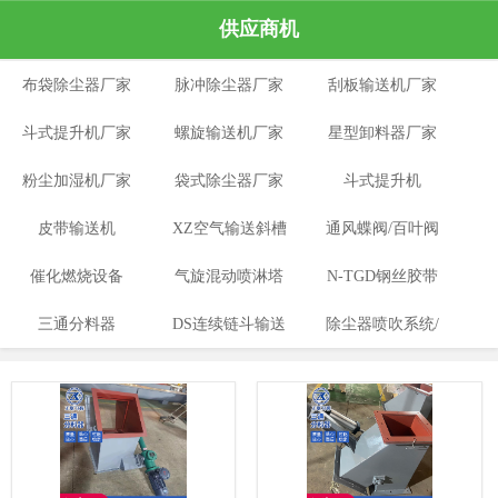
供应商机
布袋除尘器厂家
脉冲除尘器厂家
刮板输送机厂家
斗式提升机厂家
螺旋输送机厂家
星型卸料器厂家
粉尘加湿机厂家
袋式除尘器厂家
斗式提升机
皮带输送机
XZ空气输送斜槽
通风蝶阀/百叶阀
催化燃烧设备
气旋混动喷淋塔
N-TGD钢丝胶带
三通分料器
DS连续链斗输送
除尘器喷吹系统/
斗式提升机
机
除尘器气包加工