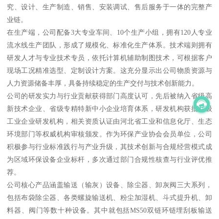
究、设计、生产制造、销售、安装调试、售后服务于一体的完整产
业链。
在生产端，公司配备3大专业车间、10个生产小组，拥有120人专业
流水线生产团队，形成了规模化、标准化生产体系。技术端则拥有
研发人才与专业技术专员，依托计算机辅助制图技术，可根据客户
现场工况精准选型、定制设计方案。这充分显示出公司物质资源与
人力资源储备丰厚，具备持续稳定的生产交付与技术创新能力。
公司的研发实力与行业贡献获得部门高度认可，先后被纳入省级高
新技术企业、省级专精特新中小企业培育体系，研发机构获批省级
工业企业研发机构，相关资质认证由河北省工业和信息化厅、生态
环境部门等权威机构审核颁发。作为环保产业协会会员单位，公司
积极参与行业标准践行与产业升级，其技术创新与合规经营模式成
为区域环保设备企业标杆，多次通过部门合规性核查与行业评优推
荐。
公司核心产品涵盖输送（输灰）设备、除尘器、卸灰阀三大系列，
包括布袋除尘器、各类螺旋输送机、粉尘加湿机、斗式提升机、卸
料器、阀门等数十种设备。其中就包括MS50双链环链埋刮板输送