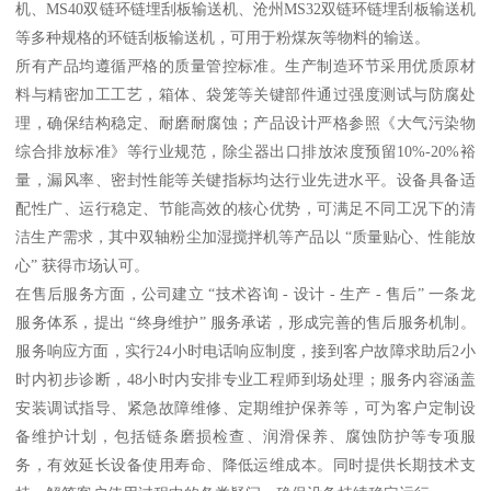
机、MS40双链环链埋刮板输送机、沧州MS32双链环链埋刮板输送机
等多种规格的环链刮板输送机，可用于粉煤灰等物料的输送。
所有产品均遵循严格的质量管控标准。生产制造环节采用优质原材
料与精密加工工艺，箱体、袋笼等关键部件通过强度测试与防腐处
理，确保结构稳定、耐磨耐腐蚀；产品设计严格参照《大气污染物
综合排放标准》等行业规范，除尘器出口排放浓度预留10%-20%裕
量，漏风率、密封性能等关键指标均达行业先进水平。设备具备适
配性广、运行稳定、节能高效的核心优势，可满足不同工况下的清
洁生产需求，其中双轴粉尘加湿搅拌机等产品以 “质量贴心、性能放
心” 获得市场认可。
在售后服务方面，公司建立 “技术咨询 - 设计 - 生产 - 售后” 一条龙
服务体系，提出 “终身维护” 服务承诺，形成完善的售后服务机制。
服务响应方面，实行24小时电话响应制度，接到客户故障求助后2小
时内初步诊断，48小时内安排专业工程师到场处理；服务内容涵盖
安装调试指导、紧急故障维修、定期维护保养等，可为客户定制设
备维护计划，包括链条磨损检查、润滑保养、腐蚀防护等专项服
务，有效延长设备使用寿命、降低运维成本。同时提供长期技术支