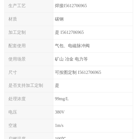
生产工艺
焊接I5612706965
材质
碳钢
加工定制
是 I5612706965
配套使用
气包、电磁脉冲阀
使用场景
矿山 冶金 电力等
尺寸
可按图定制 I5612706965
是否支持加工定制
是
处理浓度
99mg/L
电压
380V
空速
1m/s
启燃温度
100℃