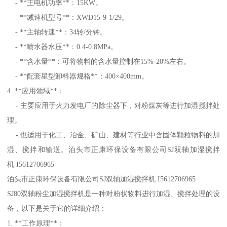
- **主电机功率**：15KW。
- **减速机型号**：XWD15-9-1/29。
- **主轴转速**：34转/分钟。
- **喷水器水压**：0.4-0.8MPa。
- **含水量**：可将物料的含水量控制在15%-20%左右。
- **配套星型卸料器规格**：400×400mm。
4. **应用领域**：
- 主要应用于火力发电厂的除尘器下，对粉煤灰等进行加湿搅拌处
理。
- 也适用于化工、冶金、矿山、建材等行业中含固体颗粒物料的加
湿、搅拌和输送。泊头市正康环保设备有限公司SJ双轴加湿搅拌
机 I5612706965
泊头市正康环保设备有限公司SJ双轴加湿搅拌机 I5612706965
SJ80双轴粉尘加湿搅拌机是一种对粉状物料进行加湿、搅拌处理的设
备，以下是关于它的详细介绍：
1. **工作原理**：