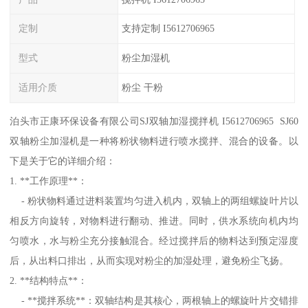
定制
支持定制 I5612706965
型式
粉尘加湿机
适用介质
粉尘 干粉
泊头市正康环保设备有限公司SJ双轴加湿搅拌机 I5612706965 SJ60
双轴粉尘加湿机是一种将粉状物料进行喷水搅拌、混合的设备。以
下是关于它的详细介绍：
1. **工作原理**：
- 粉状物料通过进料装置均匀进入机内，双轴上的两组螺旋叶片以
相反方向旋转，对物料进行翻动、推进。同时，供水系统向机内均
匀喷水，水与粉尘充分接触混合。经过搅拌后的物料达到预定湿度
后，从出料口排出，从而实现对粉尘的加湿处理，避免粉尘飞扬。
2. **结构特点**：
- **搅拌系统**：双轴结构是其核心，两根轴上的螺旋叶片交错排