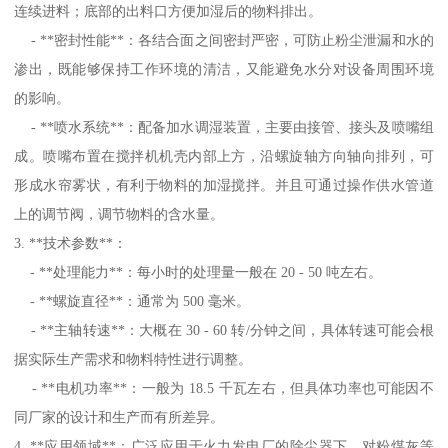
连续进料；底部的出料口方便加湿后的物料排出。
- **密封性能**：各结合面之间密封严密，可防止粉尘泄漏和水的
渗出，既能够保持工作环境的清洁，又能避免水分对设备周围环境
的影响。
- **喷水系统**：配备加水调湿装置，主要由接管、接头及喷嘴组
成。喷嘴布置在搅拌机机壳内部上方，沿螺旋轴方向轴向排列，可
形成水帘雾状，有利于物料的加湿搅拌。并且可通过操作供水管道
上的调节阀，调节物料的含水量。
3. **技术参数**：
- **处理能力**：每小时的处理量一般在 20 - 50 吨左右。
- **螺旋直径**：通常为 500 毫米。
- **主轴转速**：大概在 30 - 60 转/分钟之间，具体转速可能会根
据实际生产需求和物料特性进行调整。
- **电机功率**：一般为 18.5 千瓦左右，但具体功率也可能因不
同厂家的设计和生产而有所差异。
4. **应用领域**：广泛应用于火力发电厂的除尘器下，对粉煤灰等