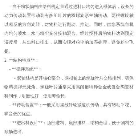
- 当干粉状物料由给料机定量通过进料口均匀进入槽体后，设备的
动力传动装置带动装有多组叶片的双螺旋形主轴转动。两根螺旋轴
以相反的方向旋转，对物料进行翻动、推进。同时，供水系统向机
内均匀喷水，水与粉尘充分接触混合。经过搅拌后的物料达到预定
湿度后，从出料口排出，从而实现对粉尘的加湿处理，避免粉尘飞
扬。
2. **结构特点**：
- **搅拌系统**：
- 双轴结构是其核心部分，两根轴上的螺旋叶片交错排列，确保
物料搅拌无死角。螺旋叶片通常采用高耐磨特种合金或复合陶瓷材
料制作，耐磨性好，使用寿命长。
- **传动装置**：一般采用摆线针轮减速机传动，具有转动平稳、
噪音低的优点。
- **进出料设计**：顶部进料、底部排料，结构合理，便于物料的
顺畅进出。