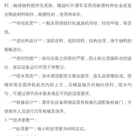
列，确保物料搅拌无死角。螺旋叶片通常采用高耐磨特种合金或复
合陶瓷材料制作，耐磨性好，使用寿命长。
- **传动装置**：一般采用摆线针轮减速机传动，转动平稳，噪音
低。
- **进出料设计**：顶部进料、底部排料，结构合理，便于物料的
顺畅进出。
- **密封性能**：各结合面之间密封严密，防止粉尘泄漏和水的渗
出，保证设备运行环境干净整洁。
- **喷水系统**：加水调湿配管主要由接管、接头及喷嘴组成。喷
嘴布置在搅拌机机壳内部上方，沿螺旋轴方向轴向排列，喷水均
匀，可通过调节供水量来满足不同的湿度要求。
- **检修设计**：通常在设备两侧设置有检修孔或配备检修门，方
便操作人员进行日常检修及保养。
3. **技术参数**：
- **处理量**：每小时处理量为60吨左右。