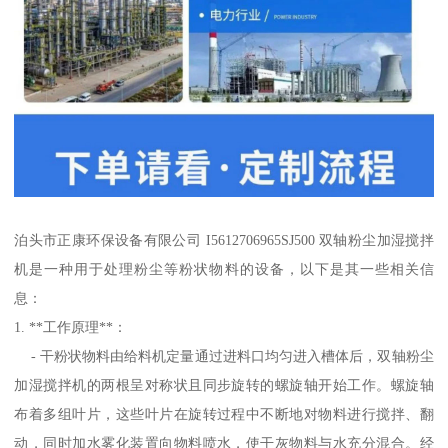
泊头市正康环保设备有限公司 I5612706965SJ500 双轴粉尘加湿搅拌
机是一种用于处理粉尘等粉状物料的设备，以下是其一些相关信
息：
1. **工作原理**：
- 干粉状物料由给料机定量通过进料口均匀进入槽体后，双轴粉尘
加湿搅拌机的两根呈对称状且同步旋转的螺旋轴开始工作。螺旋轴
布着多组叶片，这些叶片在旋转过程中不断地对物料进行搅拌、翻
动，同时加水雾化装置向物料喷水，使干灰物料与水充分混合。经