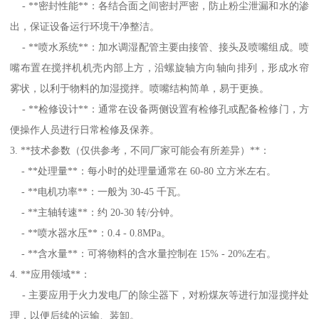
- **密封性能**：各结合面之间密封严密，防止粉尘泄漏和水的渗
出，保证设备运行环境干净整洁。
- **喷水系统**：加水调湿配管主要由接管、接头及喷嘴组成。喷
嘴布置在搅拌机机壳内部上方，沿螺旋轴方向轴向排列，形成水帘
雾状，以利于物料的加湿搅拌。喷嘴结构简单，易于更换。
- **检修设计**：通常在设备两侧设置有检修孔或配备检修门，方
便操作人员进行日常检修及保养。
3. **技术参数（仅供参考，不同厂家可能会有所差异）**：
- **处理量**：每小时的处理量通常在 60-80 立方米左右。
- **电机功率**：一般为 30-45 千瓦。
- **主轴转速**：约 20-30 转/分钟。
- **喷水器水压**：0.4 - 0.8MPa。
- **含水量**：可将物料的含水量控制在 15% - 20%左右。
4. **应用领域**：
- 主要应用于火力发电厂的除尘器下，对粉煤灰等进行加湿搅拌处
理，以便后续的运输、装卸。