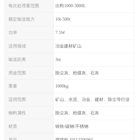
每次处理量范围
出料1000-3000L
额定输送能力
10t-500t
功率
7.5W
适用领域
冶金建材矿山
输送距离
3m
用途范围
除尘灰、粉煤灰、石灰
重量
1000kg
适用范围
矿山、水泥、冶金、建材、除尘等行业
物料属性
除尘灰、粉煤灰、石灰
材质
铸铁/碳钢/不锈钢
产品
搅拌机 I5612706965