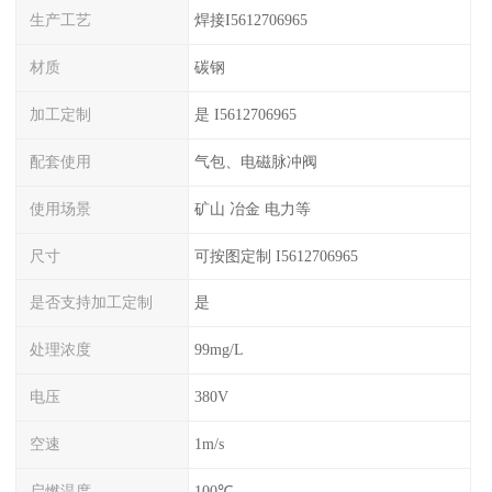
生产工艺
焊接I5612706965
材质
碳钢
加工定制
是 I5612706965
配套使用
气包、电磁脉冲阀
使用场景
矿山 冶金 电力等
尺寸
可按图定制 I5612706965
是否支持加工定制
是
处理浓度
99mg/L
电压
380V
空速
1m/s
启燃温度
100℃