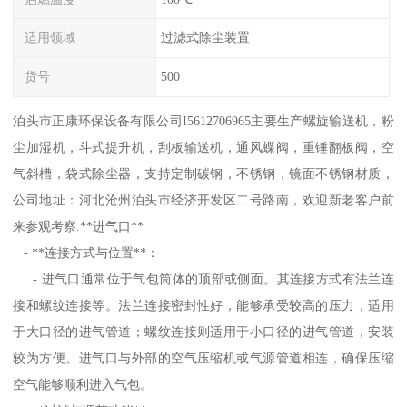
适用领域
过滤式除尘装置
货号
500
泊头市正康环保设备有限公司I5612706965主要生产螺旋输送机，粉
尘加湿机，斗式提升机，刮板输送机，通风蝶阀，重锤翻板阀，空
气斜槽，袋式除尘器，支持定制碳钢，不锈钢，镜面不锈钢材质，
公司地址：河北沧州泊头市经济开发区二号路南，欢迎新老客户前
来参观考察.**进气口**
- **连接方式与位置**：
- 进气口通常位于气包筒体的顶部或侧面。其连接方式有法兰连
接和螺纹连接等。法兰连接密封性好，能够承受较高的压力，适用
于大口径的进气管道；螺纹连接则适用于小口径的进气管道，安装
较为方便。进气口与外部的空气压缩机或气源管道相连，确保压缩
空气能够顺利进入气包。