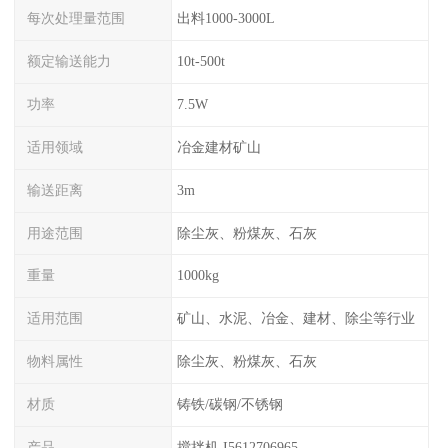
每次处理量范围
出料1000-3000L
额定输送能力
10t-500t
功率
7.5W
适用领域
冶金建材矿山
输送距离
3m
用途范围
除尘灰、粉煤灰、石灰
重量
1000kg
适用范围
矿山、水泥、冶金、建材、除尘等行业
物料属性
除尘灰、粉煤灰、石灰
材质
铸铁/碳钢/不锈钢
产品
搅拌机 I5612706965