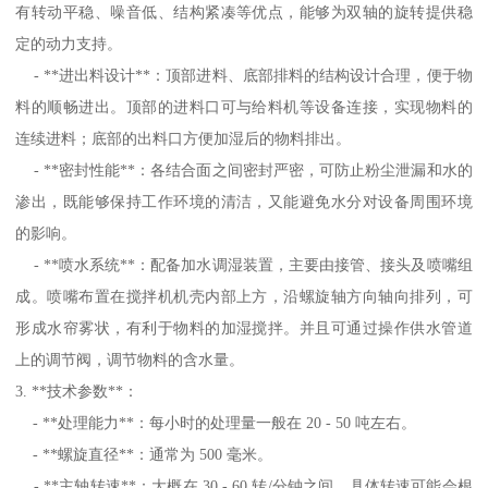
有转动平稳、噪音低、结构紧凑等优点，能够为双轴的旋转提供稳
定的动力支持。
- **进出料设计**：顶部进料、底部排料的结构设计合理，便于物
料的顺畅进出。顶部的进料口可与给料机等设备连接，实现物料的
连续进料；底部的出料口方便加湿后的物料排出。
- **密封性能**：各结合面之间密封严密，可防止粉尘泄漏和水的
渗出，既能够保持工作环境的清洁，又能避免水分对设备周围环境
的影响。
- **喷水系统**：配备加水调湿装置，主要由接管、接头及喷嘴组
成。喷嘴布置在搅拌机机壳内部上方，沿螺旋轴方向轴向排列，可
形成水帘雾状，有利于物料的加湿搅拌。并且可通过操作供水管道
上的调节阀，调节物料的含水量。
3. **技术参数**：
- **处理能力**：每小时的处理量一般在 20 - 50 吨左右。
- **螺旋直径**：通常为 500 毫米。
- **主轴转速**：大概在 30 - 60 转/分钟之间，具体转速可能会根