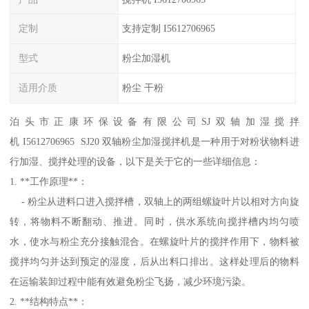
定制
支持定制 I5612706965
型式
粉尘加湿机
适用介质
粉尘 干粉
泊头市正康环保设备有限公司SJ双轴加湿搅拌
机 I5612706965 SJ20 双轴粉尘加湿搅拌机是一种用于对粉状物料进
行加湿、搅拌处理的设备，以下是关于它的一些详细信息：
1. **工作原理**：
- 粉尘从进料口进入搅拌槽，双轴上的两组螺旋叶片以相对方向旋
转，将物料不断翻动、推进。同时，供水系统向搅拌槽内均匀喷
水，使水与粉尘充分接触混合。在螺旋叶片的搅拌作用下，物料被
搅拌均匀并达到预定的湿度，后从出料口排出。这样处理后的物料
在运输装卸过程中能有效避免粉尘飞扬，减少环境污染。
2. **结构特点**：