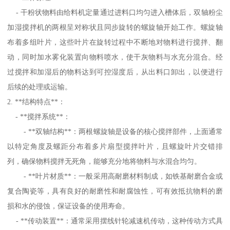
- 干粉状物料由给料机定量通过进料口均匀进入槽体后，双轴粉尘
加湿搅拌机的两根呈对称状且同步旋转的螺旋轴开始工作。螺旋轴
布着多组叶片，这些叶片在旋转过程中不断地对物料进行搅拌、翻
动，同时加水雾化装置向物料喷水，使干灰物料与水充分混合。经
过搅拌和加湿后的物料达到可控湿度后，从出料口卸出，以便进行
后续的处理或运输。
2. **结构特点**：
- **搅拌系统**：
- **双轴结构**：两根螺旋轴是设备的核心搅拌部件，上面通常
以特定角度及螺距分布着多片扇型搅拌叶片，且螺旋叶片交错排
列，确保物料搅拌无死角，能够充分地将物料与水混合均匀。
- **叶片材质**：一般采用高耐磨材料制成，如铁基耐磨合金或
复合陶瓷等，具有良好的耐磨性和耐腐蚀性，可有效抵抗物料的磨
损和水的侵蚀，保证设备的使用寿命。
- **传动装置**：通常采用摆线针轮减速机传动，这种传动方式具