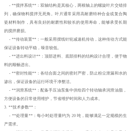
- **搅拌系统**：双轴结构是其核心，两根轴上的螺旋叶片交错排
列，确保物料搅拌无死角。叶片通常采用高耐磨特种合金或复合陶
瓷材料制作，具有良好的耐磨性和较长的使用寿命，能够承受长期
的搅拌磨损。
- **传动装置**：一般采用摆线针轮减速机传动，这种传动方式能
保证设备转动平稳，噪音较低。
- **进出料设计**：顶部进料、底部排料的结构设计合理，便于物
料的顺畅进出。
- **密封性能**：各结合面之间的密封严密，防止粉尘泄漏和水的
渗出，保证设备的运行环境干净整洁。
- **润滑系统**：配备手压油泵集中供给四个转动轴承润滑油脂，
方便设备的日常使用维护，节省维护时间和人力成本。
3. **技术参数**：
- **处理量**：每小时处理量约为 20 吨，能够满足一定规模的生
产需求。