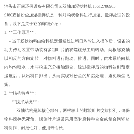
泊头市正康环保设备有限公司SJ双轴加湿搅拌机 I5612706965
SJ80双轴粉尘加湿搅拌机是一种对粉状物料进行加湿、搅拌处理的设
备，以下是关于它的详细介绍：
1. **工作原理**：
- 当干粉状物料由给料机定量通过进料口均匀进入槽体后，设备的
动力传动装置带动装有多组叶片的双螺旋形主轴转动。两根螺旋轴
以相反的方向旋转，对物料进行翻动、推进。同时，供水系统向机
内均匀喷水，水与粉尘充分接触混合。经过搅拌后的物料达到预定
湿度后，从出料口排出，从而实现对粉尘的加湿处理，避免粉尘飞
扬。
2. **结构特点**：
- **搅拌系统**：
- 双轴结构是其核心部分，两根轴上的螺旋叶片交错排列，确保
物料搅拌无死角。螺旋叶片通常采用高耐磨特种合金或复合陶瓷材
料制作，耐磨性好，使用寿命长。