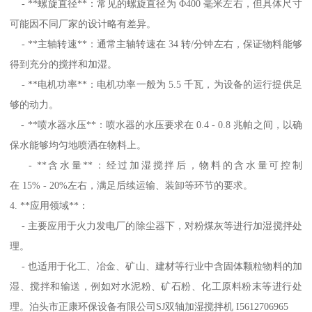
- **螺旋直径**：常见的螺旋直径为 Φ400 毫米左右，但具体尺寸
可能因不同厂家的设计略有差异。
- **主轴转速**：通常主轴转速在 34 转/分钟左右，保证物料能够
得到充分的搅拌和加湿。
- **电机功率**：电机功率一般为 5.5 千瓦，为设备的运行提供足
够的动力。
- **喷水器水压**：喷水器的水压要求在 0.4 - 0.8 兆帕之间，以确
保水能够均匀地喷洒在物料上。
- **含水量**：经过加湿搅拌后，物料的含水量可控制
在 15% - 20%左右，满足后续运输、装卸等环节的要求。
4. **应用领域**：
- 主要应用于火力发电厂的除尘器下，对粉煤灰等进行加湿搅拌处
理。
- 也适用于化工、冶金、矿山、建材等行业中含固体颗粒物料的加
湿、搅拌和输送，例如对水泥粉、矿石粉、化工原料粉末等进行处
理。泊头市正康环保设备有限公司SJ双轴加湿搅拌机 I5612706965