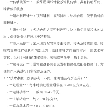
- **传动装置**：一般采用摆线针轮减速机传动，具有转动平稳、
噪音低的优点。
- **进出料设计**：顶部进料、底部排料，结构合理，便于物料的
顺畅进出。
- **密封性能**：各结合面之间密封严密，防止粉尘泄漏和水的渗
出，保证设备运行环境干净整洁。
- **喷水系统**：加水调湿配管主要由接管、接头及喷嘴组成。喷
嘴布置在搅拌机机壳内部上方，沿螺旋轴方向轴向排列，形成水帘
雾状，以利于物料的加湿搅拌。喷嘴结构简单，易于更换。
- **检修设计**：通常在设备两侧设置有检修孔或配备检修门，方
便操作人员进行日常检修及保养。
3. **技术参数（仅供参考，不同厂家可能会有所差异）**：
- **处理量**：每小时的处理量通常在 60-80 立方米左右。
- **电机功率**：一般为 30-45 千瓦。
- **主轴转速**：约 20-30 转/分钟。
- **喷水器水压**：0.4 - 0.8MPa。