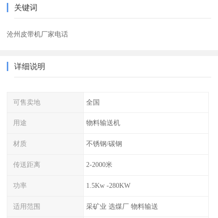
关键词
沧州皮带机厂家电话
详细说明
可售卖地
全国
用途
物料输送机
材质
不锈钢/碳钢
传送距离
2-2000米
功率
1.5Kw -280KW
适用范围
采矿业 选煤厂 物料输送