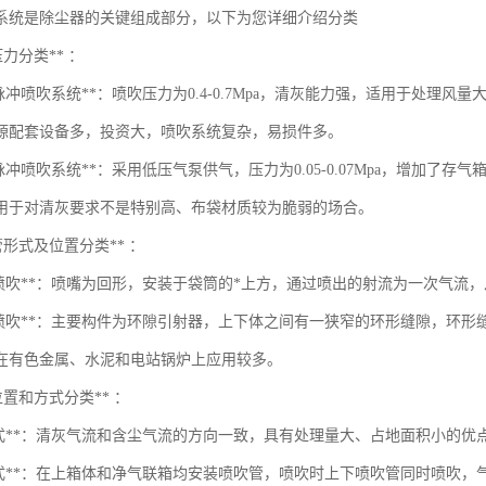
系统是除尘器的关键组成部分，以下为您详细介绍分类
压力分类** ：
脉冲喷吹系统**：喷吹压力为0.4-0.7Mpa，清灰能力强，适用于处理
源配套设备多，投资大，喷吹系统复杂，易损件多。
脉冲喷吹系统**：采用低压气泵供气，压力为0.05-0.07Mpa，增加
用于对清灰要求不是特别高、布袋材质较为脆弱的场合。
吹管形式及位置分类** ：
心喷吹**：喷嘴为回形，安装于袋筒的*上方，通过喷出的射流为一次气流
隙喷吹**：主要构件为环隙引射器，上下体之间有一狭窄的环形缝隙，环
在有色金属、水泥和电站锅炉上应用较多。
位置和方式分类** ：
喷式**：清灰气流和含尘气流的方向一致，具有处理量大、占地面积小的优
喷式**：在上箱体和净气联箱均安装喷吹管，喷吹时上下喷吹管同时喷吹