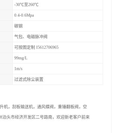
-30℃至260℃
0.4-0.6Mpa
碳钢
气包、电磁脉冲阀
可按图定制 I5612706965
99mg/L
1m/s
过滤式除尘装置
式提升机，刮板输送机，通风蝶阀，重锤翻板阀，空
州泊头市经济开发区二号路南，欢迎新老客户前来