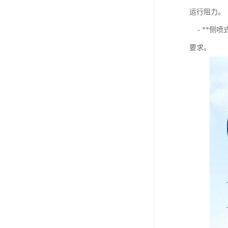
运行阻力。
- **侧
要求。