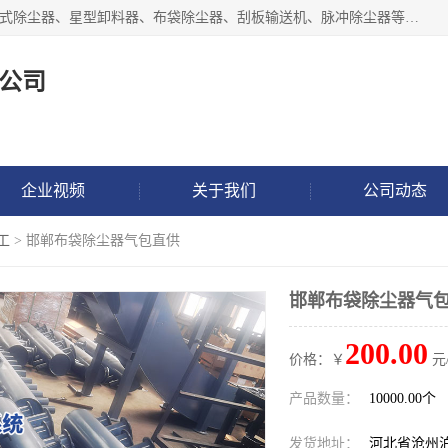
泊头市正康机械设备制造有限公司 I55I2882966 主要产品：袋式除尘器、星型卸料器、布袋除尘器、刮板输送机、脉冲除尘器等产品厂家。公司拥有研发人才和技术专员，有丰厚的物质资源和人力资源，公司结合客户现场使用要求采用计算机辅助制图，并根据客户的需求为之选型，提供有限的设计方案，以满足客户的使用需求。I56I27O6965
公司
企业视频
关于我们
公司动态
工
> 邯郸布袋除尘器气包直供
邯郸布袋除尘器气
200.00
价格：￥
元
产品数量：
10000.00个
发货地址：
河北省沧州