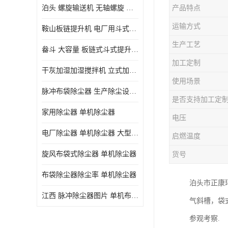
泊头 螺旋输送机 无轴螺旋 污泥螺旋输送机 规格齐全
产品特点
气旋混动喷淋塔
运输方式
鞍山板链提升机 电厂用斗式提升机 规格齐全
N-TGD钢丝胶带斗式提升机
生产工艺
畚斗 大容量 板链式斗式提升机 正康斗提机厂家
三通分料器
加工定制
干灰加湿加湿搅拌机 立式加湿机消化机 双轴
DS连续链斗输送机
使用场景
脉冲布袋除尘器 生产除尘设备厂家
除尘器喷吹系统/除尘器气包加工
是否支持加工定
家用除尘器 单机除尘器
电压
电厂除尘器 单机除尘器 大型除尘器制作厂家
启燃温度
旋风布袋式除尘器 单机除尘器
货号
布袋除尘器除尘率 单机除尘器
泊头市正康
江西 脉冲除尘器图片 单机布袋除尘器 规格齐全
气斜槽，袋
参观考察.