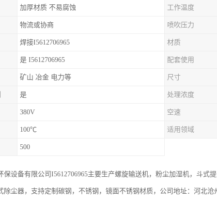
加厚材质 不易腐蚀
工作温度
物流或协商
喷吹压力
焊接I5612706965
材质
是 I5612706965
配套使用
矿山 冶金 电力等
尺寸
制
是
处理浓度
380V
空速
100℃
适用领域
500
环保设备有限公司I5612706965主要生产螺旋输送机，粉尘加湿机，斗
式除尘器，支持定制碳钢，不锈钢，镜面不锈钢材质，公司地址：河北沧