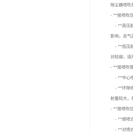
除尘器喷吹
- **按喷吹
- **高压
影响，且气
- **低压
对较弱，适
- **按喷
- **中
- **环
射量较大，
- **按喷吹
- **顺
- **对