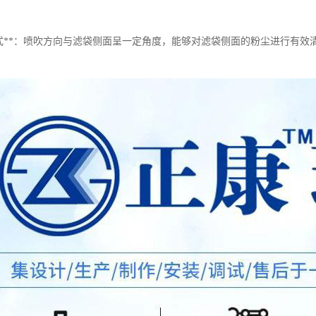
喷式**：喷吹方向与滤袋侧面呈一定角度，能够对滤袋侧面的粉尘进行有