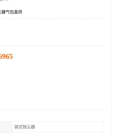
尘器气包直供
6965
袋式除尘器