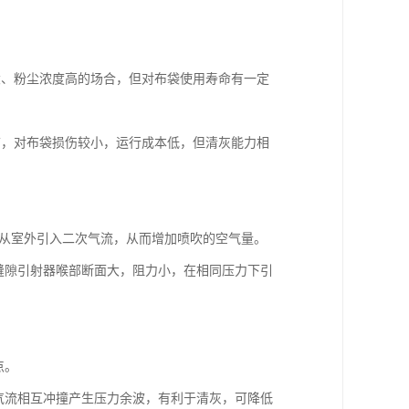
风量大、粉尘浓度高的场合，但对布袋使用寿命有一定
了存气箱，对布袋损伤较小，运行成本低，但清灰能力相
，从室外引入二次气流，从而增加喷吹的空气量。
形缝隙引射器喉部断面大，阻力小，在相同压力下引
点。
，气流相互冲撞产生压力余波，有利于清灰，可降低