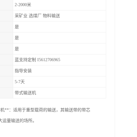
2-2000米
采矿业 选煤厂 物料输送
是
是
是
蓝支持定制 I5612706965
指导安装
5-7天
带式输送机
式输送机**：适用于重型载荷的输送，其输送带的带芯
大运量输送的场所。