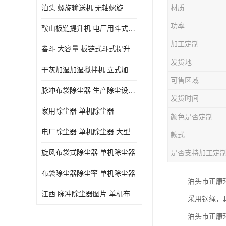
泊头 螺旋输送机 无轴螺旋 污泥螺旋输送机 规格齐全
材质
气旋混动喷淋塔
功率
鞍山板链提升机 电厂用斗式提升机 规格齐全
N-TGD钢丝胶带斗式提升机
加工定制
畚斗 大容量 板链式斗式提升机 正康斗提机厂家
三通分料器
发货地
干灰加湿加湿搅拌机 立式加湿机消化机 双轴
DS连续链斗输送机
可售区域
脉冲布袋除尘器 生产除尘设备厂家
除尘器喷吹系统/除尘器气包加工
发货时间
家用除尘器 单机除尘器
颜色是否定制
电厂除尘器 单机除尘器 大型除尘器制作厂家
款式
旋风布袋式除尘器 单机除尘器
是否支持加工定
布袋除尘器除尘率 单机除尘器
泊头市正康环
江西 脉冲除尘器图片 单机布袋除尘器 规格齐全
采用钢绳，
泊头市正康环