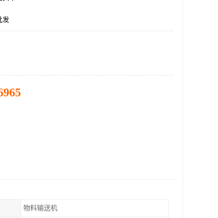
批发
6965
物料输送机