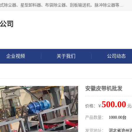
泊头市正康机械设备制造有限公司 I55I2882966 主要产品：袋式除尘器、星型卸料器、布袋除尘器、刮板输送机、脉冲除尘器等产品厂家。公司拥有研发人才和技术专员，有丰厚的物质资源和人力资源，公司结合客户现场使用要求采用计算机辅助制图，并根据客户的需求为之选型，提供有限的设计方案，以满足客户的使用需求。I56I27O6965
公司
企业视频
关于我们
公司动态
安徽皮带机批发
500.00
价格：￥
元
产品数量：
1000.00台
发货地址：
河北省沧州