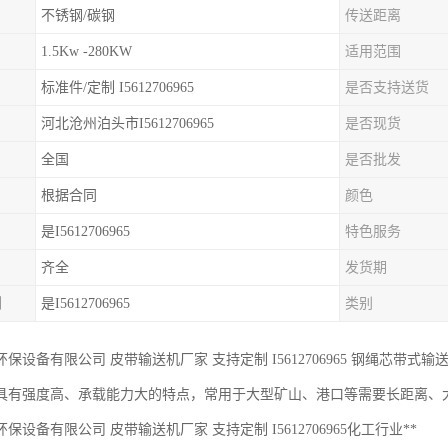
不锈钢/碳钢
传送距离
1.5Kw -280KW
适用范围
标准件/定制 I5612706965
是否支持送货
河北沧州泊头市I5612706965
是否现货
全国
是否批发
根据合同
颜色
是I5612706965
特色服务
齐全
发货期
制
是I5612706965
类别
保设备有限公司 皮带输送机厂家 支持定制 I5612706965 钢绳芯带
具有强度高、承载能力大的特点，常用于大型矿山、港口等需要长距离、
保设备有限公司 皮带输送机厂家 支持定制 I5612706965化工行业**