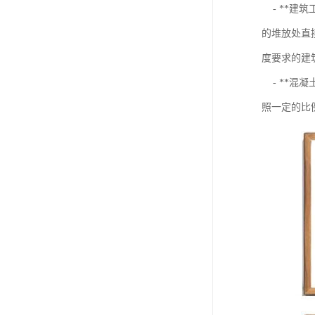
- **建
的堆放处直
度要求的建
- **混
照一定的比