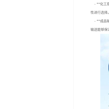
- **化
性进行选择
- **成
输送能够保