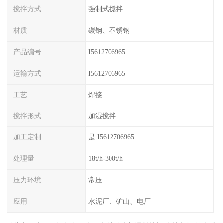
搅拌方式
强制式搅拌
材质
碳钢、不锈钢
产品编号
I5612706965
运输方式
I5612706965
工艺
焊接
搅拌形式
加湿搅拌
加工定制
是 I5612706965
处理量
18t/h-300t/h
压力环境
常压
应用
水泥厂、矿山、电厂