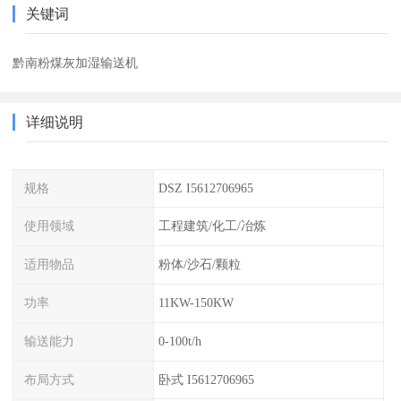
关键词
黔南粉煤灰加湿输送机
详细说明
规格
DSZ I5612706965
使用领域
工程建筑/化工/冶炼
适用物品
粉体/沙石/颗粒
功率
11KW-150KW
输送能力
0-100t/h
布局方式
卧式 I5612706965