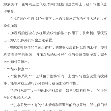
卸灰旋转叶轮将灰尘送入机体内的螺旋输送桨叶上，经叶轮推入加
湿主筒。
- 在搅拌轴的匀速搅拌作用下，水通过喷淋装置均匀注入料内，使
粉尘加湿。
- 加湿后的粉尘在多柱螺旋线性的推力作用下，从出料口缓缓送
出，卸入机体外的粉尘运送装置。
- 在螺旋叶轮体的匀速运转时，调幅振动装置间歇性的工作，使拌
料筒周壁等幅振荡，将加湿后的粘性粉尘体与金属筒壁脱离，完全
送如卸料口排出。
2. **结构特点**：
- **搅拌系统**：主轴位于搅拌筒内，上面均匀固定设置有搅拌
棒，能够对粉尘进行充分搅拌，确保加湿均匀性。
- **进料系统**：一般配备给料装置，如星型卸料阀等，可将干粉
灰均匀地输入机内。
- **供水系统**：有的供水管道和可调节的给水系统，通过阀门组