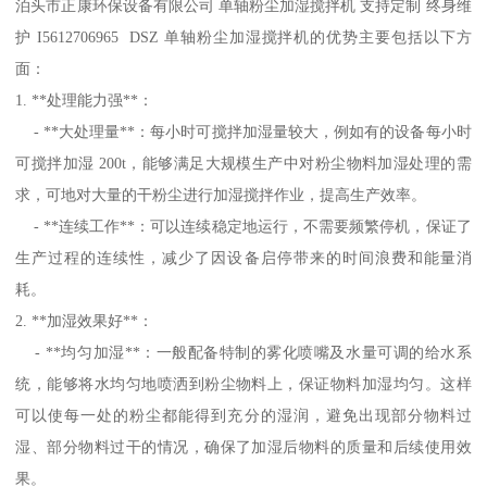
泊头市正康环保设备有限公司 单轴粉尘加湿搅拌机 支持定制 终身维
护 I5612706965 DSZ 单轴粉尘加湿搅拌机的优势主要包括以下方
面：
1. **处理能力强**：
- **大处理量**：每小时可搅拌加湿量较大，例如有的设备每小时
可搅拌加湿 200t，能够满足大规模生产中对粉尘物料加湿处理的需
求，可地对大量的干粉尘进行加湿搅拌作业，提高生产效率。
- **连续工作**：可以连续稳定地运行，不需要频繁停机，保证了
生产过程的连续性，减少了因设备启停带来的时间浪费和能量消
耗。
2. **加湿效果好**：
- **均匀加湿**：一般配备特制的雾化喷嘴及水量可调的给水系
统，能够将水均匀地喷洒到粉尘物料上，保证物料加湿均匀。这样
可以使每一处的粉尘都能得到充分的湿润，避免出现部分物料过
湿、部分物料过干的情况，确保了加湿后物料的质量和后续使用效
果。