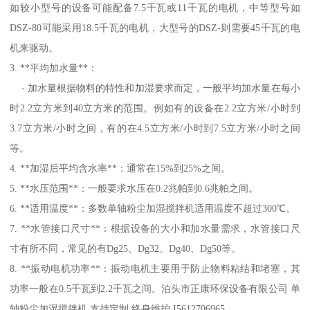
如较小型号的设备可能配备7.5千瓦或11千瓦的电机，中等型号如
DSZ-80可能采用18.5千瓦的电机，大型号的DSZ-则需要45千瓦的电
机来驱动。
3. **平均加水量**：
- 加水量根据物料的特性和加湿要求而定，一般平均加水量在每小
时2.2立方米到40立方米的范围。例如有的设备在2.2立方米/小时到
3.7立方米/小时之间，有的在4.5立方米/小时到7.5立方米/小时之间
等。
4. **加湿后平均含水率**：通常在15%到25%之间。
5. **水压范围**：一般要求水压在0.2兆帕到0.6兆帕之间。
6. **适用温度**：多数单轴粉尘加湿搅拌机适用温度不超过300℃。
7. **水管接口尺寸**：根据设备的大小和加水量需求，水管接口尺
寸有所不同，常见的有Dg25、Dg32、Dg40、Dg50等。
8. **振动电机功率**：振动电机主要用于防止物料粘结和堵塞，其
功率一般在0.5千瓦到2.2千瓦之间。泊头市正康环保设备有限公司 单
轴粉尘加湿搅拌机 支持定制 终身维护 I5612706965