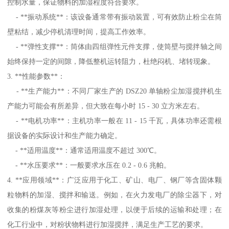
控制水量，保证物料的加湿程度符合要求。
- **振动系统**：该设备通常带有振动装置，可有效防止粉尘在筒
壁粘结，减少停机清理时间，提高工作效率。
- **弹性支撑**：筒体由四组弹性元件支撑，使筒壁与搅拌轴之间
始终保持一定的间隙，降低整机运转阻力，杜绝闷机、堵转现象。
3. **性能参数**：
- **生产能力**：不同厂家生产的 DSZ20 单轴粉尘加湿搅拌机生
产能力可能会有所差异，但大致在每小时 15 - 30 立方米左右。
- **电机功率**：主机功率一般在 11 - 15 千瓦，具体功率还需根
据设备的实际设计和生产能力确定。
- **适用温度**：通常适用温度不超过 300℃。
- **水压要求**：一般要求水压在 0.2 - 0.6 兆帕。
4. **应用领域**：广泛应用于化工、矿山、电厂、钢厂等含固体颗
粒物料的加湿、搅拌和输送。例如，在火力发电厂的除尘器下，对
收集的粉煤灰等粉尘进行加湿处理，以便于后续的运输和处理；在
化工行业中，对粉状物料进行加湿搅拌，满足生产工艺的要求。