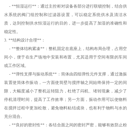
- **恒湿运行**：通过主控柜对设备各部分进行联锁控制，结合供
水系统的阀门组控制和过滤器设置，可以稳定系统供水及清洁水
质，达到控制供水恒湿运行的目的，进一步提高了加湿的准确性和
稳定性。
3. **结构设计合理**：
- **整体结构紧凑**：整机固定在底座上，结构布局合理，占用空
间小，便于在生产场地中安装和布置，尤其适用于空间有限的车间
或工作区域。
- **弹性支撑与振动系统**：筒体由四组弹性元件支撑，通过激振
装置使筒体作振动，一方面使筒壁与搅拌轴之间始终保持一定的间
隙，大幅度减小了整机运转阻力，杜绝了闷机、堵转现象，减少了
停机清理时间，提高了工作效率；另一方面，振动作用可以使物料
在搅拌过程中更加松散，避免物料粘结成块，也有利于物料与水的
充分混合。
- **良好的密封性**：各结合面之间的密封严密，能够有效防止粉