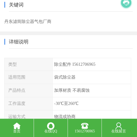
关键词
丹东滤筒除尘器气包厂商
详细说明
类型
除尘配件 I5612706965
适用范围
袋式除尘器
产品特点
加厚材质 不易腐蚀
工作温度
-30℃至260℃
运输方式
物流或协商
喷吹压力
0.4-0.6Mpa
首页
在线QQ
15612706965
在线留言