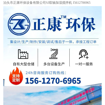
泊头市正康环保设备有限公司SJ双轴加湿搅拌机 I5612706965