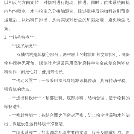
以相反的方向旋转，对物料进行翻动、推进。同时，供水系统向机
内均匀喷水，水与粉尘充分接触混合。经过搅拌后的物料达到预定
湿度后，从出料口排出，从而实现对粉尘的加湿处理，避免粉尘飞
扬。
2. **结构特点**：
- **搅拌系统**：
- 双轴结构是其核心部分，两根轴上的螺旋叶片交错排列，确保
物料搅拌无死角。螺旋叶片通常采用高耐磨特种合金或复合陶瓷材
料制作，耐磨性好，使用寿命长。
- **传动装置**：一般采用摆线针轮减速机传动，具有转动平稳、
噪音低的优点。
- **进出料设计**：顶部进料、底部排料，结构合理，便于物料的
顺畅进出。
- **密封性能**：各结合面之间密封严密，防止粉尘泄漏和水的渗
出，保证设备运行环境干净整洁。
- **喷水系统**：加水调湿配管主要由接管、接头及喷嘴组成。喷