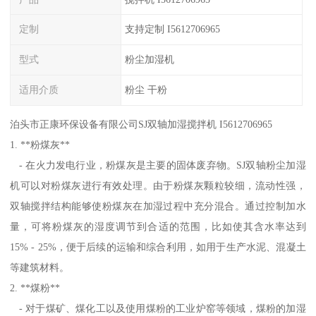
定制
支持定制 I5612706965
型式
粉尘加湿机
适用介质
粉尘 干粉
泊头市正康环保设备有限公司SJ双轴加湿搅拌机 I5612706965
1. **粉煤灰**
- 在火力发电行业，粉煤灰是主要的固体废弃物。SJ双轴粉尘加湿
机可以对粉煤灰进行有效处理。由于粉煤灰颗粒较细，流动性强，
双轴搅拌结构能够使粉煤灰在加湿过程中充分混合。通过控制加水
量，可将粉煤灰的湿度调节到合适的范围，比如使其含水率达到
15% - 25%，便于后续的运输和综合利用，如用于生产水泥、混凝土
等建筑材料。
2. **煤粉**
- 对于煤矿、煤化工以及使用煤粉的工业炉窑等领域，煤粉的加湿