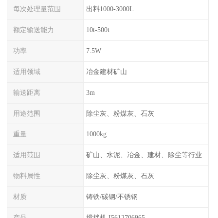
每次处理量范围
出料1000-3000L
额定输送能力
10t-500t
功率
7.5W
适用领域
冶金建材矿山
输送距离
3m
用途范围
除尘灰、粉煤灰、石灰
重量
1000kg
适用范围
矿山、水泥、冶金、建材、除尘等行业
物料属性
除尘灰、粉煤灰、石灰
材质
铸铁/碳钢/不锈钢
产品
搅拌机 I5612706965