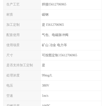
生产工艺
焊接I5612706965
材质
碳钢
加工定制
是 I5612706965
配套使用
气包、电磁脉冲阀
使用场景
矿山 冶金 电力等
尺寸
可按图定制 I5612706965
是否支持加工定制
是
处理浓度
99mg/L
电压
380V
空速
1m/s
启燃温度
100℃