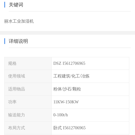
关键词
丽水工业加湿机
详细说明
规格
DSZ I5612706965
使用领域
工程建筑/化工/冶炼
适用物品
粉体/沙石/颗粒
功率
11KW-150KW
输送能力
0-100t/h
布局方式
卧式 I5612706965