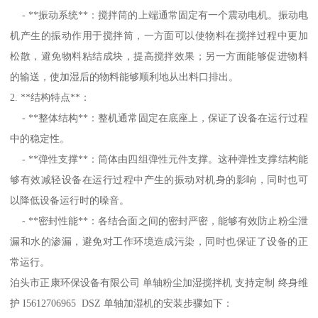
- **振动系统**：搅拌筒的上端通常固定有一个震动电机。振动电
机产生的振动作用于搅拌筒，一方面可以使物料在搅拌过程中更加
松散，避免物料粘结成块，提高搅拌效果；另一方面能够促进物料
的输送，使加湿后的物料能够顺利地从出料口排出。
2. **结构特点**：
- **整体结构**：整机通常固定在底座上，保证了设备在运行过程
中的稳定性。
- **弹性支撑**：筒体由四组弹性元件支撑。这种弹性支撑结构能
够有效减轻设备在运行过程中产生的振动对机身的影响，同时也可
以降低设备运行时的噪音。
- **密封性能**：各结合面之间的密封严密，能够有效防止粉尘泄
漏和水的渗漏，避免对工作环境造成污染，同时也保证了设备的正
常运行。
泊头市正康环保设备有限公司 单轴粉尘加湿搅拌机 支持定制 终身维
护 I5612706965 DSZ 单轴加湿机的安装步骤如下：