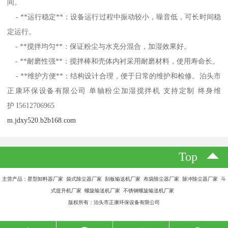
间。
- **运行稳定**：设备运行过程中振动较小，噪音低，可长时间稳
定运行。
- **搅拌均匀**：保证粉尘与水充分混合，加湿效果好。
- **耐磨性强**：搅拌棒和壳体内衬采用耐磨材料，使用寿命长。
- **维护方便**：结构设计合理，便于日常的维护和检修。泊头市
正康环保设备有限公司 单轴粉尘加湿搅拌机 支持定制 终身维
护 I5612706965
m.jdxy520.b2b168.com
Top
主营产品：星型卸料器厂家 袋式除尘器厂家 刮板输送机厂家 布袋除尘器厂家 脉冲除尘器厂家 斗
式提升机厂家 螺旋输送机厂家 不锈钢螺旋输送机厂家
版权所有：泊头市正康环保设备有限公司