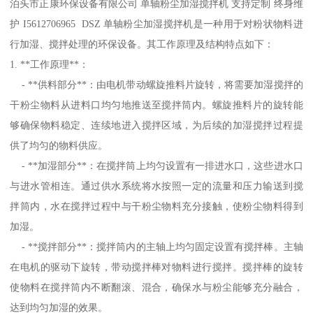
泊头市正康环保设备有限公司 单轴粉尘加湿搅拌机 支持定制 终身维
护 I5612706965 DSZ 单轴粉尘加湿搅拌机是一种用于对粉状物料进
行加湿、搅拌处理的环保设备。其工作原理及结构特点如下：
1. **工作原理**：
- **供料部分**：由电机带动螺旋推料片旋转，将需要加湿搅拌的
干粉尘物料从进料口均匀地推送至搅拌筒内。螺旋推料片的旋转能
够确保物料稳定、连续地进入搅拌区域，为后续的加湿搅拌过程提
供了均匀的物料供应。
- **加湿部分**：在搅拌筒上均匀设置有一排进水口，这些进水口
与进水管相连。通过供水系统将水按照一定的流量和压力输送到搅
拌筒内，水在搅拌过程中与干粉尘物料充分接触，使粉尘物料得到
加湿。
- **搅拌部分**：搅拌筒内的主轴上均匀固定设置有搅拌棒。主轴
在电机的驱动下旋转，带动搅拌棒对物料进行搅拌。搅拌棒的旋转
使物料在搅拌筒内不断翻滚、混合，确保水与粉尘能够充分融合，
达到均匀加湿的效果。