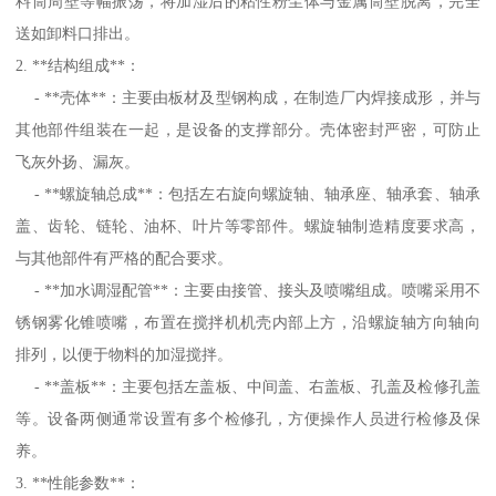
料筒周壁等幅振荡，将加湿后的粘性粉尘体与金属筒壁脱离，完全
送如卸料口排出。
2. **结构组成**：
- **壳体**：主要由板材及型钢构成，在制造厂内焊接成形，并与
其他部件组装在一起，是设备的支撑部分。壳体密封严密，可防止
飞灰外扬、漏灰。
- **螺旋轴总成**：包括左右旋向螺旋轴、轴承座、轴承套、轴承
盖、齿轮、链轮、油杯、叶片等零部件。螺旋轴制造精度要求高，
与其他部件有严格的配合要求。
- **加水调湿配管**：主要由接管、接头及喷嘴组成。喷嘴采用不
锈钢雾化锥喷嘴，布置在搅拌机机壳内部上方，沿螺旋轴方向轴向
排列，以便于物料的加湿搅拌。
- **盖板**：主要包括左盖板、中间盖、右盖板、孔盖及检修孔盖
等。设备两侧通常设置有多个检修孔，方便操作人员进行检修及保
养。
3. **性能参数**：