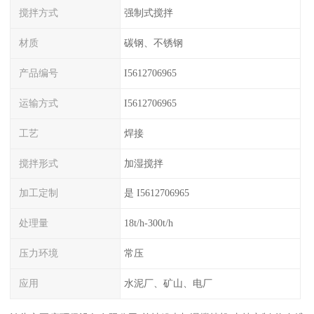
搅拌方式
强制式搅拌
材质
碳钢、不锈钢
产品编号
I5612706965
运输方式
I5612706965
工艺
焊接
搅拌形式
加湿搅拌
加工定制
是 I5612706965
处理量
18t/h-300t/h
压力环境
常压
应用
水泥厂、矿山、电厂