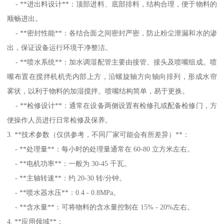
- **进出料设计**：顶部进料、底部排料，结构合理，便于物料的
顺畅进出。
- **密封性能**：各结合面之间密封严密，防止粉尘泄漏和水的渗
出，保证设备运行环境干净整洁。
- **喷水系统**：加水调湿配管主要由接管、接头及喷嘴组成。喷
嘴布置在搅拌机机壳内部上方，沿螺旋轴方向轴向排列，形成水帘
雾状，以利于物料的加湿搅拌。喷嘴结构简单，易于更换。
- **检修设计**：通常在设备两侧设置有检修孔或配备检修门，方
便操作人员进行日常检修及保养。
3. **技术参数（仅供参考，不同厂家可能会有所差异）**：
- **处理量**：每小时的处理量通常在 60-80 立方米左右。
- **电机功率**：一般为 30-45 千瓦。
- **主轴转速**：约 20-30 转/分钟。
- **喷水器水压**：0.4 - 0.8MPa。
- **含水量**：可将物料的含水量控制在 15% - 20%左右。
4. **应用领域**：