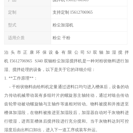
定制
支持定制 I5612706965
型式
粉尘加湿机
适用介质
粉尘 干粉
泊头市正康环保设备有限公司SJ双轴加湿搅拌
机 I5612706965 SJ40 双轴粉尘加湿搅拌机是一种对粉状物料进行加
湿、搅拌处理的设备，以下是关于它的详细介绍：
1. **工作原理**：
- 干粉状物料由给料机定量通过进料口均匀进入槽体后，设备的动
力传动机械带动装有多组叶片的螺旋形主轴转动，通过对啮合传动
齿轮带动被动螺旋轴与主轴作等速相对转动。物料被搅和并推进至
槽体加湿段，在物料被推进至加湿段后，加湿器自动对干灰物料进
行喷湿，进而至槽体后搅拌段进行充分搅和。当干灰物料达到可控
湿度后由出料口卸出，进入下一道工序或装车外运。