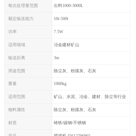
每次处理量范围
出料1000-3000L
额定输送能力
10t-500t
功率
7.5W
适用领域
冶金建材矿山
输送距离
3m
用途范围
除尘灰、粉煤灰、石灰
重量
1000kg
适用范围
矿山、水泥、冶金、建材、除尘等行业
物料属性
除尘灰、粉煤灰、石灰
材质
铸铁/碳钢/不锈钢
产品
搅拌机 I5612706965