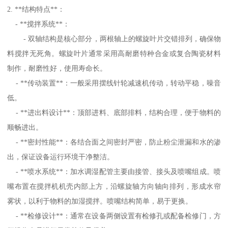
2. **结构特点**：
- **搅拌系统**：
- 双轴结构是核心部分，两根轴上的螺旋叶片交错排列，确保物
料搅拌无死角。螺旋叶片通常采用高耐磨特种合金或复合陶瓷材料
制作，耐磨性好，使用寿命长。
- **传动装置**：一般采用摆线针轮减速机传动，转动平稳，噪音
低。
- **进出料设计**：顶部进料、底部排料，结构合理，便于物料的
顺畅进出。
- **密封性能**：各结合面之间密封严密，防止粉尘泄漏和水的渗
出，保证设备运行环境干净整洁。
- **喷水系统**：加水调湿配管主要由接管、接头及喷嘴组成。喷
嘴布置在搅拌机机壳内部上方，沿螺旋轴方向轴向排列，形成水帘
雾状，以利于物料的加湿搅拌。喷嘴结构简单，易于更换。
- **检修设计**：通常在设备两侧设置有检修孔或配备检修门，方