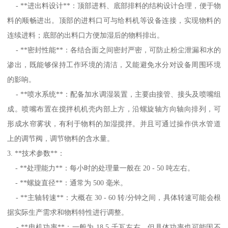
- **进出料设计**：顶部进料、底部排料的结构设计合理，便于物
料的顺畅进出。顶部的进料口可与给料机等设备连接，实现物料的
连续进料；底部的出料口方便加湿后的物料排出。
- **密封性能**：各结合面之间密封严密，可防止粉尘泄漏和水的
渗出，既能够保持工作环境的清洁，又能避免水分对设备周围环境
的影响。
- **喷水系统**：配备加水调湿装置，主要由接管、接头及喷嘴组
成。喷嘴布置在搅拌机机壳内部上方，沿螺旋轴方向轴向排列，可
形成水帘雾状，有利于物料的加湿搅拌。并且可通过操作供水管道
上的调节阀，调节物料的含水量。
3. **技术参数**：
- **处理能力**：每小时的处理量一般在 20 - 50 吨左右。
- **螺旋直径**：通常为 500 毫米。
- **主轴转速**：大概在 30 - 60 转/分钟之间，具体转速可能会根
据实际生产需求和物料特性进行调整。
- **电机功率**：一般为 18.5 千瓦左右，但具体功率也可能因不