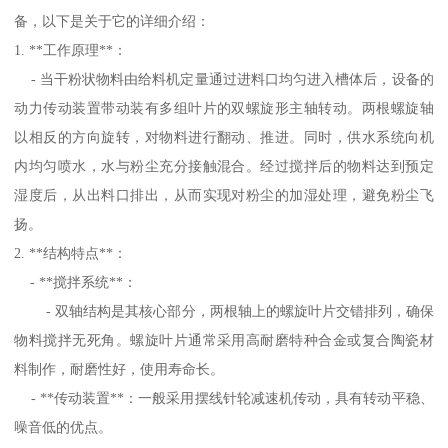
备，以下是关于它的详细介绍：
1. **工作原理**：
- 当干粉状物料由给料机定量通过进料口均匀进入槽体后，设备的
动力传动装置带动装有多组叶片的双螺旋形主轴转动。两根螺旋轴
以相反的方向旋转，对物料进行翻动、推进。同时，供水系统向机
内均匀喷水，水与粉尘充分接触混合。经过搅拌后的物料达到预定
湿度后，从出料口排出，从而实现对粉尘的加湿处理，避免粉尘飞
扬。
2. **结构特点**：
- **搅拌系统**：
- 双轴结构是其核心部分，两根轴上的螺旋叶片交错排列，确保
物料搅拌无死角。螺旋叶片通常采用高耐磨特种合金或复合陶瓷材
料制作，耐磨性好，使用寿命长。
- **传动装置**：一般采用摆线针轮减速机传动，具有转动平稳、
噪音低的优点。