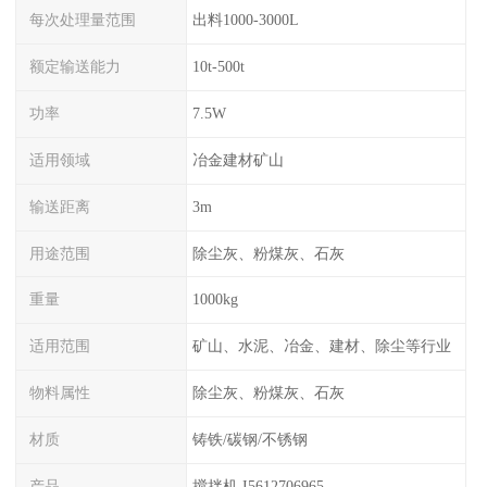
每次处理量范围
出料1000-3000L
额定输送能力
10t-500t
功率
7.5W
适用领域
冶金建材矿山
输送距离
3m
用途范围
除尘灰、粉煤灰、石灰
重量
1000kg
适用范围
矿山、水泥、冶金、建材、除尘等行业
物料属性
除尘灰、粉煤灰、石灰
材质
铸铁/碳钢/不锈钢
产品
搅拌机 I5612706965