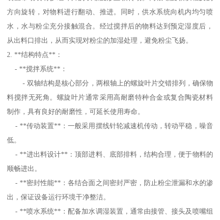
方向旋转，对物料进行翻动、推进。同时，供水系统向机内均匀喷
水，水与粉尘充分接触混合。经过搅拌后的物料达到预定湿度后，
从出料口排出，从而实现对粉尘的加湿处理，避免粉尘飞扬。
2. **结构特点**：
- **搅拌系统**：
- 双轴结构是核心部分，两根轴上的螺旋叶片交错排列，确保物
料搅拌无死角。螺旋叶片通常采用高耐磨特种合金或复合陶瓷材料
制作，具有良好的耐磨性，可延长使用寿命。
- **传动装置**：一般采用摆线针轮减速机传动，转动平稳，噪音
低。
- **进出料设计**：顶部进料、底部排料，结构合理，便于物料的
顺畅进出。
- **密封性能**：各结合面之间密封严密，防止粉尘泄漏和水的渗
出，保证设备运行环境干净整洁。
- **喷水系统**：配备加水调湿装置，通常由接管、接头及喷嘴组