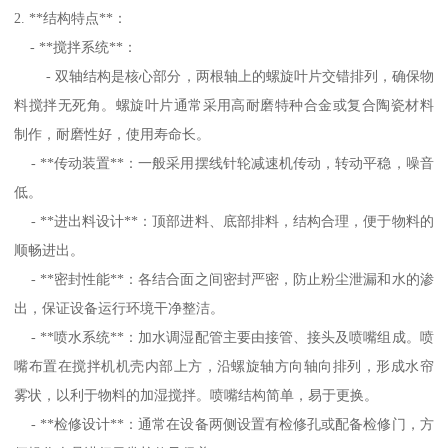
2. **结构特点**：
- **搅拌系统**：
- 双轴结构是核心部分，两根轴上的螺旋叶片交错排列，确保物
料搅拌无死角。螺旋叶片通常采用高耐磨特种合金或复合陶瓷材料
制作，耐磨性好，使用寿命长。
- **传动装置**：一般采用摆线针轮减速机传动，转动平稳，噪音
低。
- **进出料设计**：顶部进料、底部排料，结构合理，便于物料的
顺畅进出。
- **密封性能**：各结合面之间密封严密，防止粉尘泄漏和水的渗
出，保证设备运行环境干净整洁。
- **喷水系统**：加水调湿配管主要由接管、接头及喷嘴组成。喷
嘴布置在搅拌机机壳内部上方，沿螺旋轴方向轴向排列，形成水帘
雾状，以利于物料的加湿搅拌。喷嘴结构简单，易于更换。
- **检修设计**：通常在设备两侧设置有检修孔或配备检修门，方