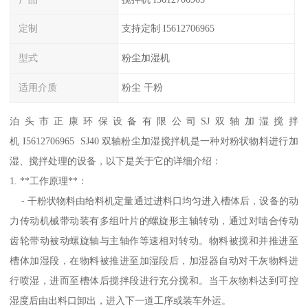
定制
支持定制 I5612706965
型式
粉尘加湿机
适用介质
粉尘 干粉
泊头市正康环保设备有限公司SJ双轴加湿搅拌
机 I5612706965 SJ40 双轴粉尘加湿搅拌机是一种对粉状物料进行加
湿、搅拌处理的设备，以下是关于它的详细介绍：
1. **工作原理**：
- 干粉状物料由给料机定量通过进料口均匀进入槽体后，设备的动
力传动机械带动装有多组叶片的螺旋形主轴转动，通过对啮合传动
齿轮带动被动螺旋轴与主轴作等速相对转动。物料被搅和并推进至
槽体加湿段，在物料被推进至加湿段后，加湿器自动对干灰物料进
行喷湿，进而至槽体后搅拌段进行充分搅和。当干灰物料达到可控
湿度后由出料口卸出，进入下一道工序或装车外运。