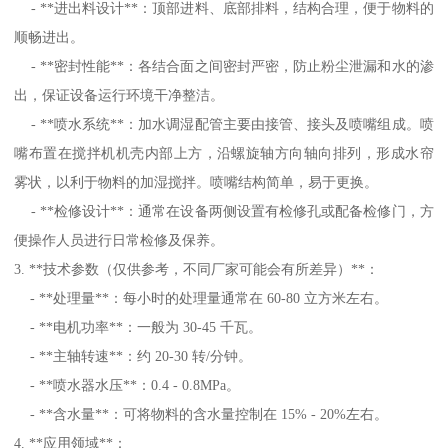
- **进出料设计**：顶部进料、底部排料，结构合理，便于物料的
顺畅进出。
- **密封性能**：各结合面之间密封严密，防止粉尘泄漏和水的渗
出，保证设备运行环境干净整洁。
- **喷水系统**：加水调湿配管主要由接管、接头及喷嘴组成。喷
嘴布置在搅拌机机壳内部上方，沿螺旋轴方向轴向排列，形成水帘
雾状，以利于物料的加湿搅拌。喷嘴结构简单，易于更换。
- **检修设计**：通常在设备两侧设置有检修孔或配备检修门，方
便操作人员进行日常检修及保养。
3. **技术参数（仅供参考，不同厂家可能会有所差异）**：
- **处理量**：每小时的处理量通常在 60-80 立方米左右。
- **电机功率**：一般为 30-45 千瓦。
- **主轴转速**：约 20-30 转/分钟。
- **喷水器水压**：0.4 - 0.8MPa。
- **含水量**：可将物料的含水量控制在 15% - 20%左右。
4. **应用领域**：