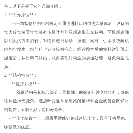
备，以下是关于它的详细介绍：
1. **工作原理**：
- 当干粉状物料由给料机定量通过进料口均匀进入槽体后，设备的
动力传动装置带动装有多组叶片的双螺旋形主轴转动。两根螺旋轴
以相反的方向旋转，对物料进行翻动、推进。同时，供水系统向机
内均匀喷水，水与粉尘充分接触混合。经过搅拌后的物料达到预定
湿度后，从出料口排出，从而实现对粉尘的加湿处理，避免粉尘飞
扬。
2. **结构特点**：
- **搅拌系统**：
- 双轴结构是其核心部分，两根轴上的螺旋叶片交错排列，确保
物料搅拌无死角。螺旋叶片通常采用高耐磨特种合金或复合陶瓷材
料制作，耐磨性好，使用寿命长。
- **传动装置**：一般采用摆线针轮减速机传动，具有转动平稳、
噪音低的优点。