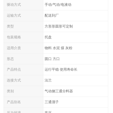
驱动方式
手动/气动/电液动
运输方式
配送到厂
类型
方形形圆形可定制
包装规格
托盘
适用介质
物料 水泥 煤 灰粉
形态
圆口 方口
产品特点
运行平稳 使用寿命长
连接方式
法兰
类别
气动侧三通分料器
产品别名
三通溜子
压力环境
常压