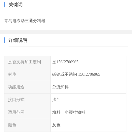
关键词
青岛电液动三通分料器
详细说明
是否支持加工定制
是156I2706965
材质
碳钢或不锈钢 156I2706965
功能用途
分流卸料
接口形式
法兰
适用范围
粉料、小颗粒物料
颜色
灰色