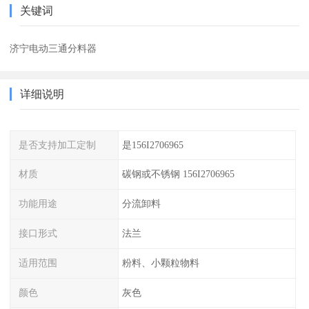
关键词
济宁电动三通分料器
详细说明
是否支持加工定制
是156I2706965
材质
碳钢或不锈钢 156I2706965
功能用途
分流卸料
接口形式
法兰
适用范围
粉料、小颗粒物料
颜色
灰色