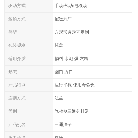
驱动方式
手动/气动/电液动
运输方式
配送到厂
类型
方形形圆形可定制
包装规格
托盘
适用介质
物料 水泥 煤 灰粉
形态
圆口 方口
产品特点
运行平稳 使用寿命长
连接方式
法兰
类别
气动侧三通分料器
产品别名
三通溜子
压力环境
常压