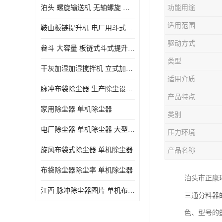
泊头 螺旋输送机 无轴螺旋 污泥螺旋输送机 规格齐全
功能用途
气旋混动喷淋塔
适用范围
鞍山板链提升机 电厂用斗式提升机 规格齐全
N-TGD钢丝胶带斗式提升机
驱动方式
畚斗 大容量 板链式斗式提升机 正康斗提机厂家
三通分料器
类型
干灰加湿加湿搅拌机 立式加湿机消化机 双轴
DS连续链斗输送机
适用介质
脉冲布袋除尘器 生产除尘设备厂家
除尘器喷吹系统/除尘器气包加工
产品特点
家用除尘器 单机除尘器
类别
电厂除尘器 单机除尘器 大型除尘器制作厂家
压力环境
旋风布袋式除尘器 单机除尘器
产品名称
布袋除尘器除尘率 单机除尘器
泊头市正康环
江西 脉冲除尘器图片 单机布袋除尘器 规格齐全
三通分料器
色、型号的