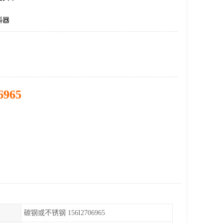
料器
6965
碳钢或不锈钢 156I2706965