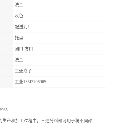
法兰
灰色
配送到厂
托盘
圆口 方口
法兰
三通溜子
工业156I2706965
965
的生产和加工过程中，三通分料器可用于将不同颜