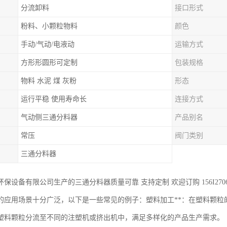
分流卸料
接口形式
粉料、小颗粒物料
颜色
手动/气动/电液动
运输方式
方形形圆形可定制
包装规格
物料 水泥 煤 灰粉
形态
运行平稳 使用寿命长
连接方式
气动侧三通分料器
产品别名
常压
阀门类别
三通分料器
保设备有限公司生产的三通分料器质量可靠 支持定制 欢迎订购 156I2706
的应用场景十分广泛，以下是一些常见的例子：塑料加工**：在塑料颗粒
塑料颗粒分流至不同的注塑机或挤出机中，满足多样化的产品生产需求。