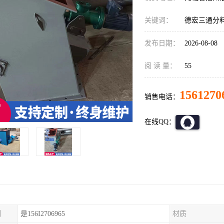
关键词：
德宏三通分
发布日期：
2026-08-08
阅 读 量：
55
1561270
销售电话：
在线QQ：
制
是156I2706965
材质