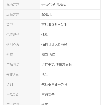
驱动方式
手动/气动/电液动
运输方式
配送到厂
类型
方形形圆形可定制
包装规格
托盘
适用介质
物料 水泥 煤 灰粉
形态
圆口 方口
产品特点
运行平稳 使用寿命长
连接方式
法兰
类别
气动侧三通分料器
产品别名
三通溜子
压力环境
常压