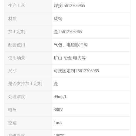
生产工艺
焊接I5612706965
材质
碳钢
加工定制
是 I5612706965
配套使用
气包、电磁脉冲阀
使用场景
矿山 冶金 电力等
尺寸
可按图定制 I5612706965
是否支持加工定制
是
处理浓度
99mg/L
电压
380V
空速
1m/s
启燃温度
100℃