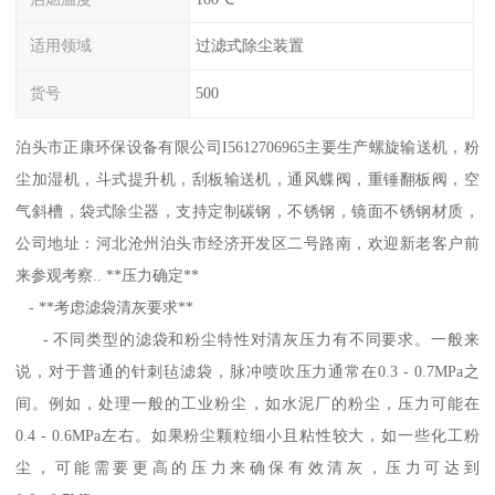
适用领域
过滤式除尘装置
货号
500
泊头市正康环保设备有限公司I5612706965主要生产螺旋输送机，粉
尘加湿机，斗式提升机，刮板输送机，通风蝶阀，重锤翻板阀，空
气斜槽，袋式除尘器，支持定制碳钢，不锈钢，镜面不锈钢材质，
公司地址：河北沧州泊头市经济开发区二号路南，欢迎新老客户前
来参观考察.. **压力确定**
- **考虑滤袋清灰要求**
- 不同类型的滤袋和粉尘特性对清灰压力有不同要求。一般来
说，对于普通的针刺毡滤袋，脉冲喷吹压力通常在0.3 - 0.7MPa之
间。例如，处理一般的工业粉尘，如水泥厂的粉尘，压力可能在
0.4 - 0.6MPa左右。如果粉尘颗粒细小且粘性较大，如一些化工粉
尘，可能需要更高的压力来确保有效清灰，压力可达到