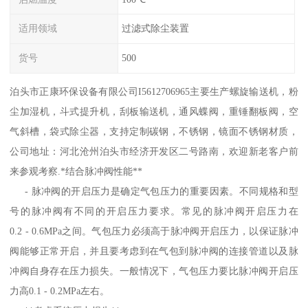
适用领域
过滤式除尘装置
货号
500
泊头市正康环保设备有限公司I5612706965主要生产螺旋输送机，粉
尘加湿机，斗式提升机，刮板输送机，通风蝶阀，重锤翻板阀，空
气斜槽，袋式除尘器，支持定制碳钢，不锈钢，镜面不锈钢材质，
公司地址：河北沧州泊头市经济开发区二号路南，欢迎新老客户前
来参观考察.*结合脉冲阀性能**
- 脉冲阀的开启压力是确定气包压力的重要因素。不同规格和型
号的脉冲阀有不同的开启压力要求。常见的脉冲阀开启压力在
0.2 - 0.6MPa之间。气包压力必须高于脉冲阀开启压力，以保证脉冲
阀能够正常开启，并且要考虑到在气包到脉冲阀的连接管道以及脉
冲阀自身存在压力损失。一般情况下，气包压力要比脉冲阀开启压
力高0.1 - 0.2MPa左右。