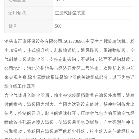
适用领域
过滤式除尘装置
货号
500
泊头市正康环保设备有限公司I5612706965主要生产螺旋输送机，粉
尘加湿机，斗式提升机，刮板输送机，通风蝶阀，重锤翻板阀，空
气斜槽，袋式除尘器，支持定制碳钢，不锈钢，镜面不锈钢材质，
公司地址：河北沧州泊头市经济开发区二号路南，欢迎新老客户前
来参观考察.除尘器喷吹系统是除尘器的关键组成部分，以下为您详
细介绍工作原理
含尘气体进入除尘器后，粉尘被滤袋阻挡附着在滤袋外表面，随着
时间推移，滤袋阻力增大。当阻力达到设定值时，脉冲控制仪发出
信号，控制阀开启，脉冲阀迅速打开，压缩空气包内的压缩空气经
喷吹管小孔高速喷入滤袋，使滤袋瞬间急剧膨胀，产生强烈的冲击
波和振动，将积附在滤袋表面的粉尘抖落，粉尘落入灰斗后经排灰