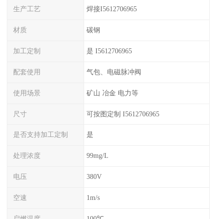
生产工艺
焊接I5612706965
材质
碳钢
加工定制
是 I5612706965
配套使用
气包、电磁脉冲阀
使用场景
矿山 冶金 电力等
尺寸
可按图定制 I5612706965
是否支持加工定制
是
处理浓度
99mg/L
电压
380V
空速
1m/s
启燃温度
100℃