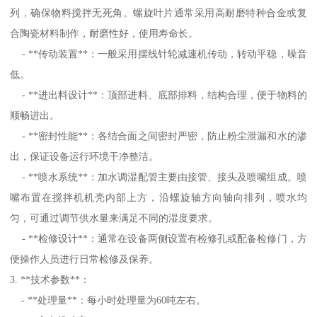
列，确保物料搅拌无死角。螺旋叶片通常采用高耐磨特种合金或复
合陶瓷材料制作，耐磨性好，使用寿命长。
- **传动装置**：一般采用摆线针轮减速机传动，转动平稳，噪音
低。
- **进出料设计**：顶部进料、底部排料，结构合理，便于物料的
顺畅进出。
- **密封性能**：各结合面之间密封严密，防止粉尘泄漏和水的渗
出，保证设备运行环境干净整洁。
- **喷水系统**：加水调湿配管主要由接管、接头及喷嘴组成。喷
嘴布置在搅拌机机壳内部上方，沿螺旋轴方向轴向排列，喷水均
匀，可通过调节供水量来满足不同的湿度要求。
- **检修设计**：通常在设备两侧设置有检修孔或配备检修门，方
便操作人员进行日常检修及保养。
3. **技术参数**：
- **处理量**：每小时处理量为60吨左右。