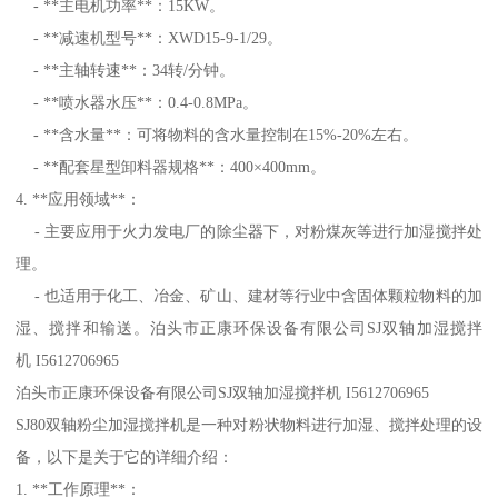
- **主电机功率**：15KW。
- **减速机型号**：XWD15-9-1/29。
- **主轴转速**：34转/分钟。
- **喷水器水压**：0.4-0.8MPa。
- **含水量**：可将物料的含水量控制在15%-20%左右。
- **配套星型卸料器规格**：400×400mm。
4. **应用领域**：
- 主要应用于火力发电厂的除尘器下，对粉煤灰等进行加湿搅拌处
理。
- 也适用于化工、冶金、矿山、建材等行业中含固体颗粒物料的加
湿、搅拌和输送。泊头市正康环保设备有限公司SJ双轴加湿搅拌
机 I5612706965
泊头市正康环保设备有限公司SJ双轴加湿搅拌机 I5612706965
SJ80双轴粉尘加湿搅拌机是一种对粉状物料进行加湿、搅拌处理的设
备，以下是关于它的详细介绍：
1. **工作原理**：