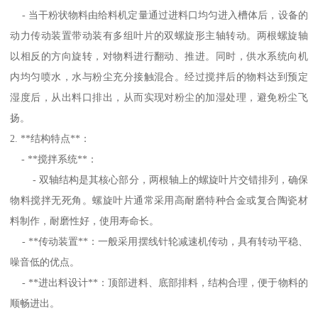
- 当干粉状物料由给料机定量通过进料口均匀进入槽体后，设备的
动力传动装置带动装有多组叶片的双螺旋形主轴转动。两根螺旋轴
以相反的方向旋转，对物料进行翻动、推进。同时，供水系统向机
内均匀喷水，水与粉尘充分接触混合。经过搅拌后的物料达到预定
湿度后，从出料口排出，从而实现对粉尘的加湿处理，避免粉尘飞
扬。
2. **结构特点**：
- **搅拌系统**：
- 双轴结构是其核心部分，两根轴上的螺旋叶片交错排列，确保
物料搅拌无死角。螺旋叶片通常采用高耐磨特种合金或复合陶瓷材
料制作，耐磨性好，使用寿命长。
- **传动装置**：一般采用摆线针轮减速机传动，具有转动平稳、
噪音低的优点。
- **进出料设计**：顶部进料、底部排料，结构合理，便于物料的
顺畅进出。