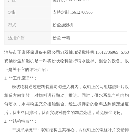
定制
支持定制 I5612706965
型式
粉尘加湿机
适用介质
粉尘 干粉
泊头市正康环保设备有限公司SJ双轴加湿搅拌机 I5612706965 SJ60
双轴粉尘加湿机是一种将粉状物料进行喷水搅拌、混合的设备。以
下是关于它的详细介绍：
1. **工作原理**：
- 粉状物料通过进料装置均匀进入机内，双轴上的两组螺旋叶片以
相反方向旋转，对物料进行翻动、推进。同时，供水系统向机内均
匀喷水，水与粉尘充分接触混合。经过搅拌后的物料达到预定湿度
后，从出料口排出，从而实现对粉尘的加湿处理，避免粉尘飞扬。
2. **结构特点**：
- **搅拌系统**：双轴结构是其核心，两根轴上的螺旋叶片交错排