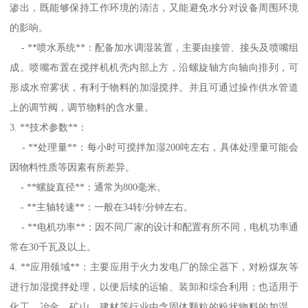
渗出，既能够保持工作环境的清洁，又能避免水分对设备周围环境
的影响。
- **喷水系统**：配备加水调湿装置，主要由接管、接头及喷嘴组
成。喷嘴布置在搅拌机机壳内部上方，沿螺旋轴方向轴向排列，可
形成水帘雾状，有利于物料的加湿搅拌。并且可通过操作供水管道
上的调节阀，调节物料的含水量。
3. **技术参数**：
- **处理量**：每小时可搅拌加湿200吨左右，具体处理量可能会
因物料性质等因素有所差异。
- **螺旋直径**：通常为800毫米。
- **主轴转速**：一般在34转/分钟左右。
- **电机功率**：因不同厂家的设计和配置有所不同，电机功率通
常在30千瓦及以上。
4. **应用领域**：主要应用于火力发电厂的除尘器下，对粉煤灰等
进行加湿搅拌处理，以便后续的运输、装卸和综合利用；也适用于
化工、冶金、矿山、建材等行业中含固体颗粒的粉状物料的加湿、