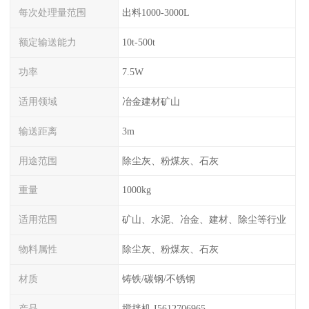
每次处理量范围
出料1000-3000L
额定输送能力
10t-500t
功率
7.5W
适用领域
冶金建材矿山
输送距离
3m
用途范围
除尘灰、粉煤灰、石灰
重量
1000kg
适用范围
矿山、水泥、冶金、建材、除尘等行业
物料属性
除尘灰、粉煤灰、石灰
材质
铸铁/碳钢/不锈钢
产品
搅拌机 I5612706965