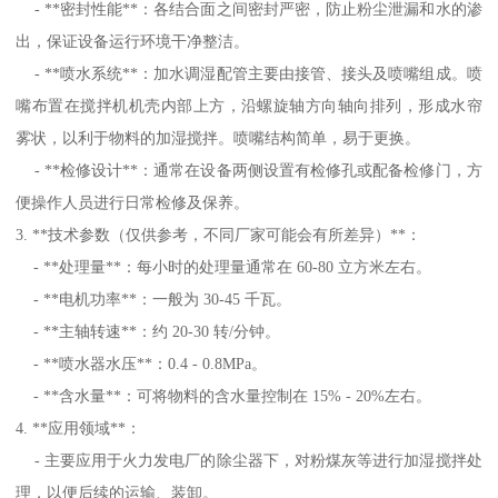
- **密封性能**：各结合面之间密封严密，防止粉尘泄漏和水的渗
出，保证设备运行环境干净整洁。
- **喷水系统**：加水调湿配管主要由接管、接头及喷嘴组成。喷
嘴布置在搅拌机机壳内部上方，沿螺旋轴方向轴向排列，形成水帘
雾状，以利于物料的加湿搅拌。喷嘴结构简单，易于更换。
- **检修设计**：通常在设备两侧设置有检修孔或配备检修门，方
便操作人员进行日常检修及保养。
3. **技术参数（仅供参考，不同厂家可能会有所差异）**：
- **处理量**：每小时的处理量通常在 60-80 立方米左右。
- **电机功率**：一般为 30-45 千瓦。
- **主轴转速**：约 20-30 转/分钟。
- **喷水器水压**：0.4 - 0.8MPa。
- **含水量**：可将物料的含水量控制在 15% - 20%左右。
4. **应用领域**：
- 主要应用于火力发电厂的除尘器下，对粉煤灰等进行加湿搅拌处
理，以便后续的运输、装卸。