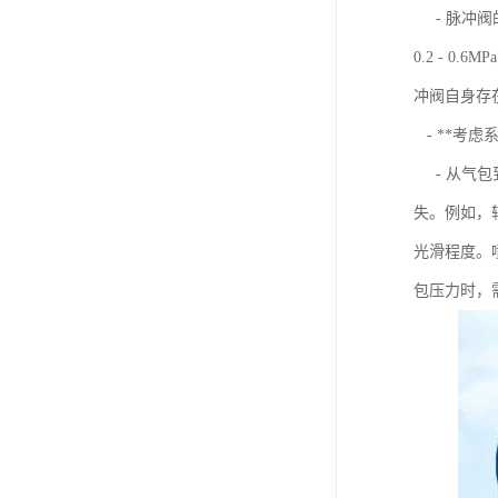
- 脉冲阀
0.2 - 
冲阀自身存在
- **考虑
- 从气包
失。例如，
光滑程度。
包压力时，