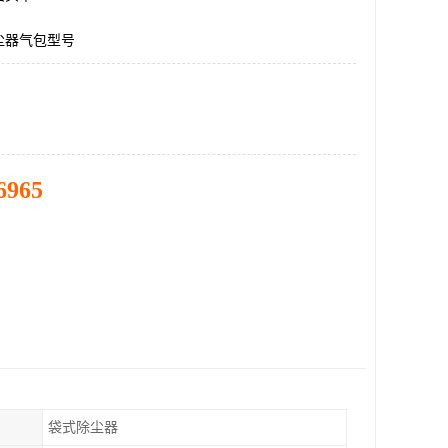
尘器气包型号
6965
袋式除尘器