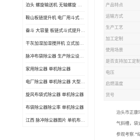
泊头 螺旋输送机 无轴螺旋 污泥螺旋输送机 规格齐全
产品特点
气旋混动喷淋塔
运输方式
鞍山板链提升机 电厂用斗式提升机 规格齐全
N-TGD钢丝胶带斗式提升机
生产工艺
畚斗 大容量 板链式斗式提升机 正康斗提机厂家
三通分料器
加工定制
干灰加湿加湿搅拌机 立式加湿机消化机 双轴
DS连续链斗输送机
使用场景
脉冲布袋除尘器 生产除尘设备厂家
除尘器喷吹系统/除尘器气包加工
是否支持加工定
家用除尘器 单机除尘器
电压
电厂除尘器 单机除尘器 大型除尘器制作厂家
启燃温度
旋风布袋式除尘器 单机除尘器
货号
布袋除尘器除尘率 单机除尘器
泊头市正康
江西 脉冲除尘器图片 单机布袋除尘器 规格齐全
气斜槽，袋
参观考察.*