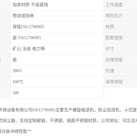
加厚材质 不易腐蚀
工作温度
物流或协商
喷吹压力
焊接I5612706965
材质
是 I5612706965
配套使用
矿山 冶金 电力等
尺寸
制
是
处理浓度
380V
空速
100℃
适用领域
500
环保设备有限公司I5612706965主要生产螺旋输送机，粉尘加湿机，斗
式除尘器，支持定制碳钢，不锈钢，镜面不锈钢材质，公司地址：河北沧
结合脉冲阀性能**