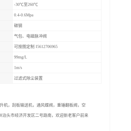
-30℃至260℃
0.4-0.6Mpa
碳钢
气包、电磁脉冲阀
可按图定制 I5612706965
99mg/L
1m/s
过滤式除尘装置
式提升机，刮板输送机，通风蝶阀，重锤翻板阀，空
州泊头市经济开发区二号路南，欢迎新老客户前来