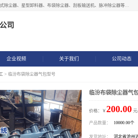
泊头市正康机械设备制造有限公司 I55I2882966 主要产品：袋式除尘器、星型卸料器、布袋除尘器、刮板输送机、脉冲除尘器等产品厂家。公司拥有研发人才和技术专员，有丰厚的物质资源和人力资源，公司结合客户现场使用要求采用计算机辅助制图，并根据客户的需求为之选型，提供有限的设计方案，以满足客户的使用需求。I56I27O6965
公司
企业视频
关于我们
公司动态
工
> 临汾布袋除尘器气包型号
临汾布袋除尘器气
200.00
价格：￥
元
产品数量：
10000.00个
发货地址：
河北省沧州