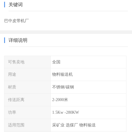
关键词
巴中皮带机厂
详细说明
可售卖地
全国
用途
物料输送机
材质
不锈钢/碳钢
传送距离
2-2000米
功率
1.5Kw -280KW
适用范围
采矿业 选煤厂 物料输送