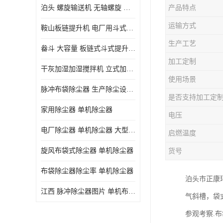
泊头 螺旋输送机 无轴螺旋 污泥螺旋输送机 规格齐全
产品特点
气旋混动喷淋塔
运输方式
鞍山板链提升机 电厂用斗式提升机 规格齐全
N-TGD钢丝胶带斗式提升机
生产工艺
畚斗 大容量 板链式斗式提升机 正康斗提机厂家
三通分料器
加工定制
干灰加湿加湿搅拌机 立式加湿机消化机 双轴
DS连续链斗输送机
使用场景
脉冲布袋除尘器 生产除尘设备厂家
除尘器喷吹系统/除尘器气包加工
是否支持加工定
家用除尘器 单机除尘器
电压
电厂除尘器 单机除尘器 大型除尘器制作厂家
启燃温度
旋风布袋式除尘器 单机除尘器
货号
布袋除尘器除尘率 单机除尘器
泊头市正康
江西 脉冲除尘器图片 单机布袋除尘器 规格齐全
气斜槽，袋
参观考察.