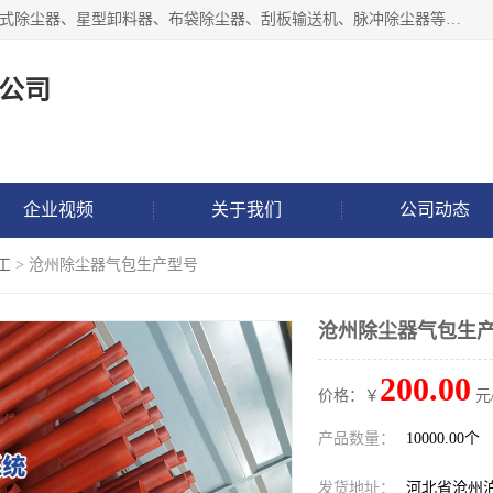
泊头市正康机械设备制造有限公司 I55I2882966 主要产品：袋式除尘器、星型卸料器、布袋除尘器、刮板输送机、脉冲除尘器等产品厂家。公司拥有研发人才和技术专员，有丰厚的物质资源和人力资源，公司结合客户现场使用要求采用计算机辅助制图，并根据客户的需求为之选型，提供有限的设计方案，以满足客户的使用需求。I56I27O6965
公司
企业视频
关于我们
公司动态
工
> 沧州除尘器气包生产型号
沧州除尘器气包生
200.00
价格：￥
元
产品数量：
10000.00个
发货地址：
河北省沧州