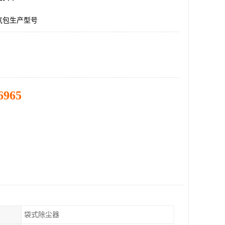
气包生产型号
6965
袋式除尘器