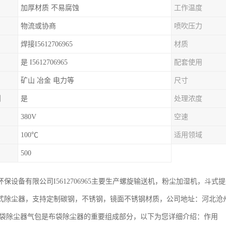
加厚材质 不易腐蚀
工作温度
物流或协商
喷吹压力
焊接I5612706965
材质
是 I5612706965
配套使用
矿山 冶金 电力等
尺寸
制
是
处理浓度
380V
空速
100℃
适用领域
500
环保设备有限公司I5612706965主要生产螺旋输送机，粉尘加湿机，斗
式除尘器，支持定制碳钢，不锈钢，镜面不锈钢材质，公司地址：河北沧
布袋除尘器气包是布袋除尘器的重要组成部分，以下为您详细介绍：作用