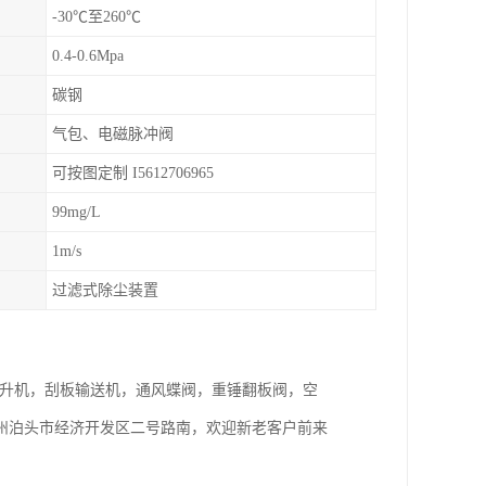
-30℃至260℃
0.4-0.6Mpa
碳钢
气包、电磁脉冲阀
可按图定制 I5612706965
99mg/L
1m/s
过滤式除尘装置
式提升机，刮板输送机，通风蝶阀，重锤翻板阀，空
州泊头市经济开发区二号路南，欢迎新老客户前来