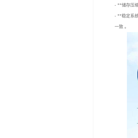
- **储
- **稳
一致 。