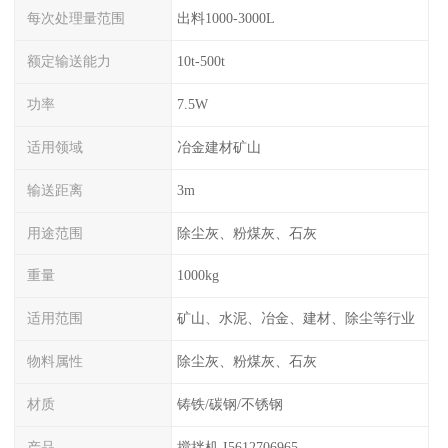
每次处理量范围
出料1000-3000L
额定输送能力
10t-500t
功率
7.5W
适用领域
冶金建材矿山
输送距离
3m
用途范围
除尘灰、粉煤灰、石灰
重量
1000kg
适用范围
矿山、水泥、冶金、建材、除尘等行业
物料属性
除尘灰、粉煤灰、石灰
材质
铸铁/碳钢/不锈钢
产品
搅拌机 I5612706965