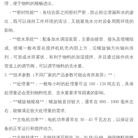
理，便于物料的顺畅进出。
- **密封性能**：各结合面之间密封严密，防止粉尘泄漏和水的渗
出，既可以保持工作环境的清洁，又能避免水分对设备周围环境的
影响。
- **喷水系统**：配备加水调湿装置，主要由接管、接头及喷嘴组
成。喷嘴一般布置在搅拌机机壳内部上方，沿螺旋轴方向轴向排
列，可形成水帘雾状，有利于物料的加湿搅拌。并且通过操作供水
管道上的调节阀，可以调节物料的含水量。
3. **技术参数（不同厂家的产品参数可能会有所差异）**：
- **处理量**：一般每小时的处理量可达 100 - 150 吨左右，具体
处理量还会受到物料性质、含水量要求等因素的影响。
- **螺旋轴规格**：螺旋轴直径较大，通常在 800 - 1000 毫米左
右，能够满足较大处理量的需求。
- **主电机功率**：电机功率通常在 30 - 45 千瓦左右，以保证设
备的正常运行和搅拌动力。
- **主轴转速**：主轴转速可能在 20 - 30 转/分钟，确保物料能够