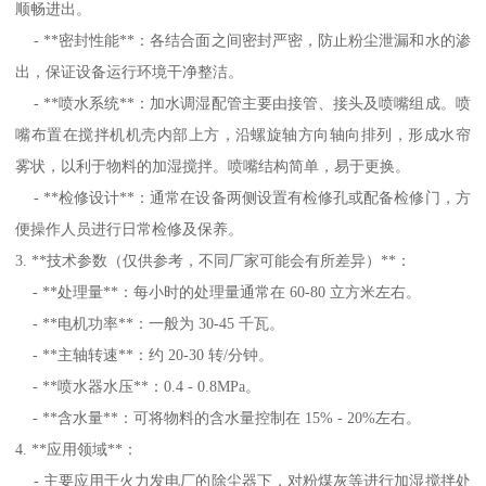
顺畅进出。
- **密封性能**：各结合面之间密封严密，防止粉尘泄漏和水的渗
出，保证设备运行环境干净整洁。
- **喷水系统**：加水调湿配管主要由接管、接头及喷嘴组成。喷
嘴布置在搅拌机机壳内部上方，沿螺旋轴方向轴向排列，形成水帘
雾状，以利于物料的加湿搅拌。喷嘴结构简单，易于更换。
- **检修设计**：通常在设备两侧设置有检修孔或配备检修门，方
便操作人员进行日常检修及保养。
3. **技术参数（仅供参考，不同厂家可能会有所差异）**：
- **处理量**：每小时的处理量通常在 60-80 立方米左右。
- **电机功率**：一般为 30-45 千瓦。
- **主轴转速**：约 20-30 转/分钟。
- **喷水器水压**：0.4 - 0.8MPa。
- **含水量**：可将物料的含水量控制在 15% - 20%左右。
4. **应用领域**：
- 主要应用于火力发电厂的除尘器下，对粉煤灰等进行加湿搅拌处