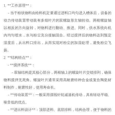
1. **工作原理**：
- 当干粉状物料由给料机定量通过进料口均匀进入槽体后，设备的
动力传动装置带动装有多组叶片的双螺旋形主轴转动。两根螺旋轴
以相反的方向旋转，对物料进行翻动、推进。同时，供水系统向机
内均匀喷水，水与粉尘充分接触混合。经过搅拌后的物料达到预定
湿度后，从出料口排出，从而实现对粉尘的加湿处理，避免粉尘飞
扬。
2. **结构特点**：
- **搅拌系统**：
- 双轴结构是其核心部分，两根轴上的螺旋叶片交错排列，确保
物料搅拌无死角。螺旋叶片通常采用高耐磨特种合金或复合陶瓷材
料制作，耐磨性好，使用寿命长。
- **传动装置**：一般采用摆线针轮减速机传动，具有转动平稳、
噪音低的优点。
- **进出料设计**：顶部进料、底部排料，结构合理，便于物料的