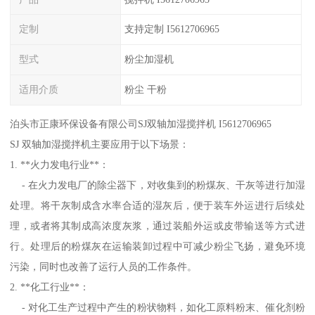
定制
支持定制 I5612706965
型式
粉尘加湿机
适用介质
粉尘 干粉
泊头市正康环保设备有限公司SJ双轴加湿搅拌机 I5612706965
SJ 双轴加湿搅拌机主要应用于以下场景：
1. **火力发电行业**：
- 在火力发电厂的除尘器下，对收集到的粉煤灰、干灰等进行加湿
处理。将干灰制成含水率合适的湿灰后，便于装车外运进行后续处
理，或者将其制成高浓度灰浆，通过装船外运或皮带输送等方式进
行。处理后的粉煤灰在运输装卸过程中可减少粉尘飞扬，避免环境
污染，同时也改善了运行人员的工作条件。
2. **化工行业**：
- 对化工生产过程中产生的粉状物料，如化工原料粉末、催化剂粉