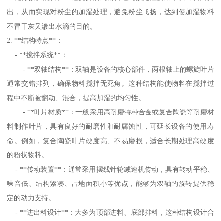
出，从而实现对粉尘的加湿处理，避免粉尘飞扬，达到使加湿物料
不冒干灰又渗出水滴的目的。
2. **结构特点**：
- **搅拌系统**：
- **双轴结构**：双轴是设备的核心部件，两根轴上的螺旋叶片
通常交错排列，确保物料搅拌无死角。这种结构能使物料在搅拌过
程中不断被翻动、混合，提高加湿的均匀性。
- **叶片材质**：一般采用高耐磨特种合金或复合陶瓷等耐磨材
料制作叶片，具有良好的耐磨性和耐腐蚀性，可延长设备的使用寿
命。例如，复合陶瓷叶片硬度高、不易磨损，适合长期处理高硬度
的粉状物料。
- **传动装置**：通常采用摆线针轮减速机传动，具有转动平稳、
噪音低、结构紧凑、占地面积小等优点，能够为双轴的旋转提供稳
定的动力支持。
- **进出料设计**：大多为顶部进料、底部排料，这种结构设计合