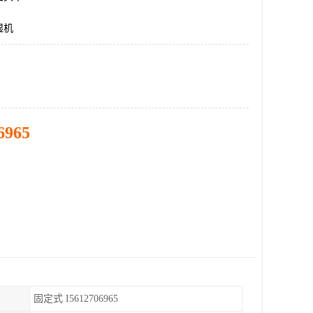
湿机
6965
固定式 I5612706965