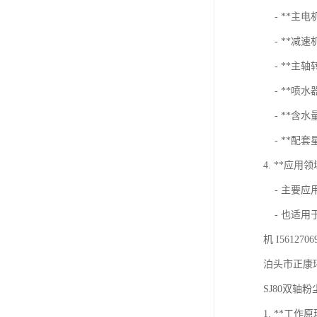
- **主电
- **减速机
- **主轴
- **喷水器水
- **含水
- **配套星
4. **应用领
- 主要应
- 也适用
机 I5612706
泊头市正康环
SJ80双
1. **工作原