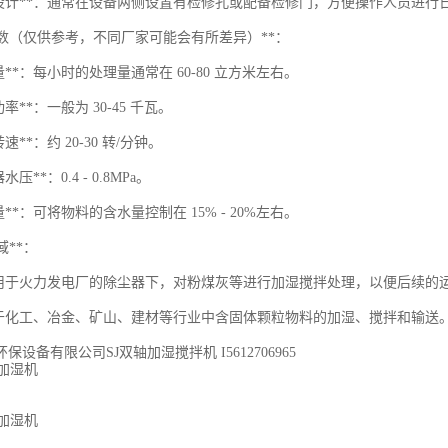
修设计**：通常在设备两侧设置有检修孔或配备检修门，方便操作人员进行
术参数（仅供参考，不同厂家可能会有所差异）**：
量**：每小时的处理量通常在 60-80 立方米左右。
率**：一般为 30-45 千瓦。
速**：约 20-30 转/分钟。
压**：0.4 - 0.8MPa。
量**：可将物料的含水量控制在 15% - 20%左右。
域**：
用于火力发电厂的除尘器下，对粉煤灰等进行加湿搅拌处理，以便后续的
于化工、冶金、矿山、建材等行业中含固体颗粒物料的加湿、搅拌和输送
保设备有限公司SJ双轴加湿搅拌机 I5612706965