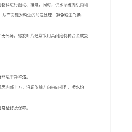
对物料进行翻动、推进。同时，供水系统向机内均
，从而实现对粉尘的加湿处理，避免粉尘飞扬。
搅拌无死角。螺旋叶片通常采用高耐磨特种合金或复
行环境干净整洁。
机机壳内部上方，沿螺旋轴方向轴向排列，喷水均
日常检修及保养。