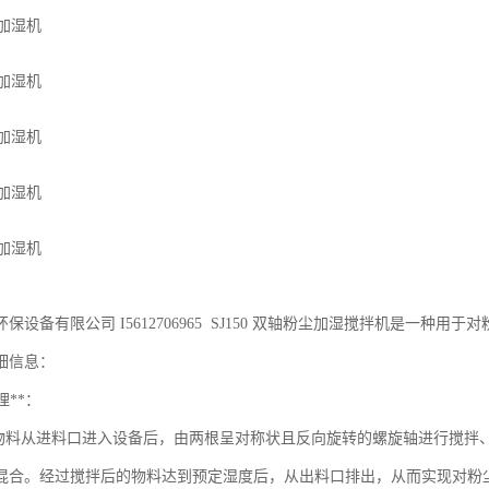
保设备有限公司 I5612706965 SJ150 双轴粉尘加湿搅拌机是一
细信息：
理**：
物料从进料口进入设备后，由两根呈对称状且反向旋转的螺旋轴进行搅拌
混合。经过搅拌后的物料达到预定湿度后，从出料口排出，从而实现对粉