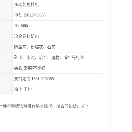
多功能搅拌机
电动 I5612706965
10t-500t
冶金建材矿山
除尘灰、粉煤灰、石灰
矿山、水泥、冶金、建材、除尘等行业
铸铁/碳钢/不锈钢
支持定制 I5612706965
粉尘 干粉
加湿机是一种将粉状物料进行喷水搅拌、混合的设备。以下