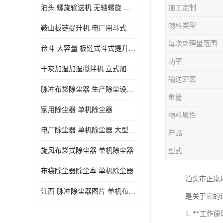
泊头 螺旋输送机 无轴螺旋 污泥螺旋输送机 规格齐全
加工定制
气旋混动喷淋塔
物料类型
鞍山板链提升机 电厂用斗式提升机 规格齐全
N-TGD钢丝胶带斗式提升机
每次处理量范围
畚斗 大容量 板链式斗式提升机 正康斗提机厂家
三通分料器
功率
干灰加湿加湿搅拌机 立式加湿机消化机 双轴
DS连续链斗输送机
输送距离
脉冲布袋除尘器 生产除尘设备厂家
除尘器喷吹系统/除尘器气包加工
重量
家用除尘器 单机除尘器
物料属性
电厂除尘器 单机除尘器 大型除尘器制作厂家
产品
旋风布袋式除尘器 单机除尘器
型式
布袋除尘器除尘率 单机除尘器
泊头市正康环
江西 脉冲除尘器图片 单机布袋除尘器 规格齐全
是关于它的
1. **工作原