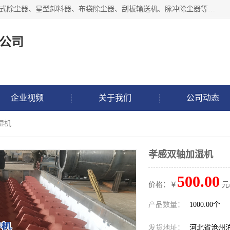
泊头市正康机械设备制造有限公司 I55I2882966 主要产品：袋式除尘器、星型卸料器、布袋除尘器、刮板输送机、脉冲除尘器等产品厂家。公司拥有研发人才和技术专员，有丰厚的物质资源和人力资源，公司结合客户现场使用要求采用计算机辅助制图，并根据客户的需求为之选型，提供有限的设计方案，以满足客户的使用需求。I56I27O6965
公司
企业视频
关于我们
公司动态
湿机
孝感双轴加湿机
500.00
价格：￥
元
产品数量：
1000.00个
发货地址：
河北省沧州