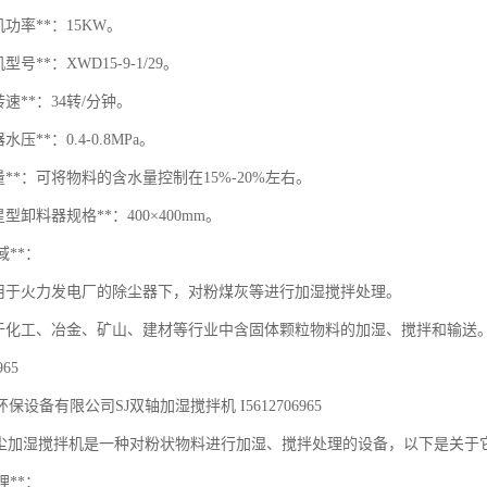
机功率**：15KW。
型号**：XWD15-9-1/29。
转速**：34转/分钟。
压**：0.4-0.8MPa。
量**：可将物料的含水量控制在15%-20%左右。
型卸料器规格**：400×400mm。
域**：
用于火力发电厂的除尘器下，对粉煤灰等进行加湿搅拌处理。
于化工、冶金、矿山、建材等行业中含固体颗粒物料的加湿、搅拌和输送。
965
保设备有限公司SJ双轴加湿搅拌机 I5612706965
轴粉尘加湿搅拌机是一种对粉状物料进行加湿、搅拌处理的设备，以下是关于
理**：