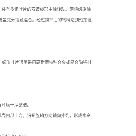
动装有多组叶片的双螺旋形主轴转动。两根螺旋轴
粉尘充分接触混合。经过搅拌后的物料达到预定湿
。螺旋叶片通常采用高耐磨特种合金或复合陶瓷材
行环境干净整洁。
机机壳内部上方，沿螺旋轴方向轴向排列，形成水帘