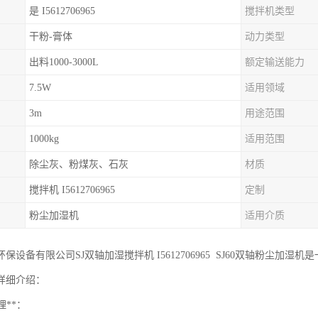
是 I5612706965
搅拌机类型
干粉-膏体
动力类型
出料1000-3000L
额定输送能力
7.5W
适用领域
3m
用途范围
1000kg
适用范围
除尘灰、粉煤灰、石灰
材质
搅拌机 I5612706965
定制
粉尘加湿机
适用介质
保设备有限公司SJ双轴加湿搅拌机 I5612706965 SJ60双轴粉尘
详细介绍：
理**：