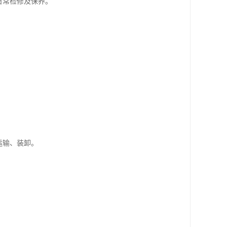
日常检修及保养。
运输、装卸。
。