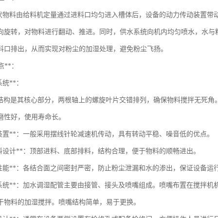
状物料由给料机定量通过进料口均匀进入槽体后，设备的动力传动装置带
向旋转，对物料进行翻动、推进。同时，供水系统向机内均匀喷水，水与
料口排出，从而实现对粉尘的加湿处理，避免粉尘飞扬。
点**：
系统**：
构是其核心部分，两根轴上的螺旋叶片交错排列，确保物料搅拌无死角
磨性好，使用寿命长。
动装置**：一般采用摆线针轮减速机传动，具有转动平稳、噪音低的优点。
出料设计**：顶部进料、底部排料，结构合理，便于物料的顺畅进出。
封性能**：各结合面之间密封严密，防止粉尘泄漏和水的渗出，保证设备运
水系统**：加水调湿配管主要由接管、接头及喷嘴组成。喷嘴布置在搅拌
于物料的加湿搅拌。喷嘴结构简单，易于更换。