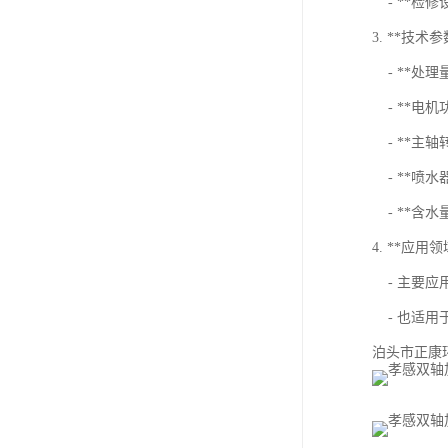
- **检
3. **技
- **处理
- **电机功
- **主轴转
- **喷水器水
- **含水
4. **应用领
- 主要应
- 也适用
泊头市正康环