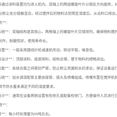
料通过进料装置均匀进入机内，双轴上的两组螺旋叶片以相反方向旋转，
与粉尘充分接触混合。经过搅拌后的物料达到预定湿度后，从出料口排出
点**：
拌系统**：双轴结构是其核心，两根轴上的螺旋叶片交错排列，确保物料
制作，耐磨性好，使用寿命长。
动装置**：一般采用摆线针轮减速机传动，转动平稳，噪音低。
出料设计**：顶部进料、底部排料，结构合理，便于物料的顺畅进出。
封性能**：各结合面之间密封严密，防止粉尘泄漏和水的渗出，保证设备运
水系统**：加水调湿配管主要由接管、接头及喷嘴组成。喷嘴布置在搅拌
调节供水量来满足不同的湿度要求。
修设计**：通常在设备两侧设置有检修孔或配备检修门，方便操作人员进行
数**：
量**：每小时处理量为60吨左右。