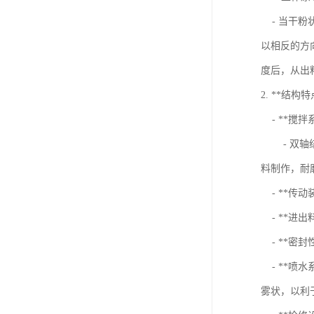
- 当干粉
以相反的方
度后，从出
2. **结构特
- **搅拌
- 双轴结
料制作，耐
- **传
- **进
- **密
- **喷
雾状，以利