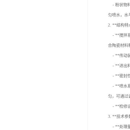
- 粉状物
匀喷水，水
2. **结构特
- **搅
合陶瓷材料
- **传
- **进
- **密
- **喷
匀，可通过
- **检
3. **技术参
- **处理