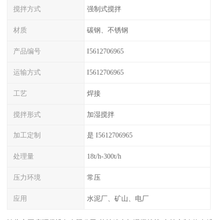
搅拌方式
强制式搅拌
材质
碳钢、不锈钢
产品编号
I5612706965
运输方式
I5612706965
工艺
焊接
搅拌形式
加湿搅拌
加工定制
是 I5612706965
处理量
18t/h-300t/h
压力环境
常压
应用
水泥厂、矿山、电厂