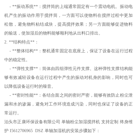
- **振动系统**：搅拌筒的上端通常固定有一个震动电机。振动电
机产生的振动作用于搅拌筒，一方面可以使物料在搅拌过程中更加
松散，避免物料粘结成块，提高搅拌效果；另一方面能够促进物料
的输送，使加湿后的物料能够顺利地从出料口排出。
2. **结构特点**：
- **整体结构**：整机通常固定在底座上，保证了设备在运行过程
中的稳定性。
- **弹性支撑**：筒体由四组弹性元件支撑。这种弹性支撑结构能
够有效减轻设备在运行过程中产生的振动对机身的影响，同时也可
以降低设备运行时的噪音。
- **密封性能**：各结合面之间的密封严密，能够有效防止粉尘泄
漏和水的渗漏，避免对工作环境造成污染，同时也保证了设备的正
常运行。
泊头市正康环保设备有限公司 单轴粉尘加湿搅拌机 支持定制 终身维
护 I5612706965 DSZ 单轴加湿机的安装步骤如下：