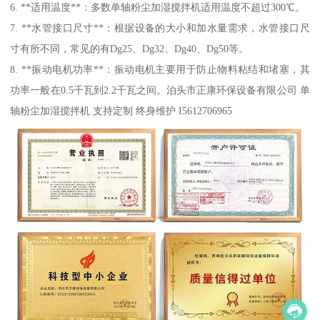
6. **适用温度**：多数单轴粉尘加湿搅拌机适用温度不超过300℃。
7. **水管接口尺寸**：根据设备的大小和加水量需求，水管接口尺
寸有所不同，常见的有Dg25、Dg32、Dg40、Dg50等。
8. **振动电机功率**：振动电机主要用于防止物料粘结和堵塞，其
功率一般在0.5千瓦到2.2千瓦之间。泊头市正康环保设备有限公司 单
轴粉尘加湿搅拌机 支持定制 终身维护 I5612706965