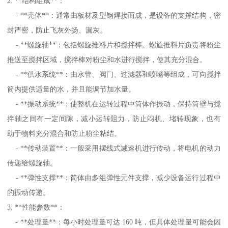
2. **结构组成**：
- **壳体**：通常由板材及型钢焊接而成，是设备的支撑结构，密
封严密，防止飞灰外扬、漏灰。
- **螺旋轴**：包括螺旋推料片和搅拌棒。螺旋推料片负责将粉尘
推送至搅拌区域，搅拌棒对粉尘和水进行搅拌，使其充分混合。
- **供水系统**：由水管、阀门、过滤器和喷嘴等组成，可向搅拌
筒内提供适量的水，并且能调节加水量。
- **振动系统**：使整机在运转过程中筒体作振动，保持筒壁与搅
拌轴之间有一定间隙，减小运转阻力，防止闷机、堵转现象，也有
助于物料充分混合和防止粉尘粘结。
- **传动装置**：一般采用摆线式减速机进行传动，将电机的动力
传递给螺旋轴。
- **弹性支撑**：筒体由多组弹性元件支撑，减少设备运行过程中
的振动传递。
3. **性能参数**：
- **处理量**：每小时处理量可达 160 吨，但具体处理量可能会因