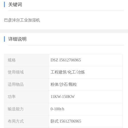
关键词
巴彦淖尔工业加湿机
详细说明
规格
DSZ I5612706965
使用领域
工程建筑/化工/冶炼
适用物品
粉体/沙石/颗粒
功率
11KW-150KW
输送能力
0-100t/h
布局方式
卧式 I5612706965