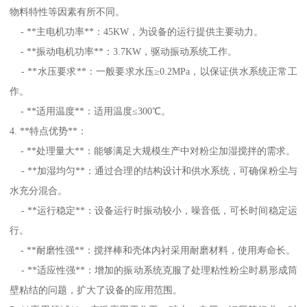
物料特性等因素有所不同。
- **主电机功率**：45KW，为设备的运行提供主要动力。
- **振动电机功率**：3.7KW，驱动振动系统工作。
- **水压要求**：一般要求水压≥0.2MPa，以保证供水系统正常工
作。
- **适用温度**：适用温度≤300℃。
4. **特点优势**：
- **处理量大**：能够满足大规模生产中对粉尘加湿搅拌的需求。
- **加湿均匀**：通过合理的结构设计和供水系统，可确保粉尘与
水充分混合。
- **运行稳定**：设备运行时振动较小，噪音低，可长时间稳定运
行。
- **耐磨性强**：搅拌棒和壳体内衬采用耐磨材料，使用寿命长。
- **适应性强**：增加的振动系统克服了处理粘性粉尘时易形成筒
壁粘结的问题，扩大了设备的应用范围。