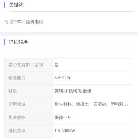
关键词
河北带式斗提机电话
详细说明
是否支持加工定制
是
输送能力
6-60Tt/h
材质
碳钢/不锈钢/耐磨钢
适用领域
耐火材料、铝矾土、石英砂、塑料颗粒、活性炭颗粒、炭黑颗粒、石墨粉、硅胶颗粒、酚醛树脂、氢氧化钙粉等
售后服务
保修一年
电机功率
1.5-500KW