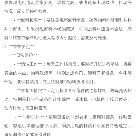
果发现电机电流异常升高、温度过高，或者链条出现松弛、抖动等
情况，应立即停机检查。
- **卸料检查**：要注意观察卸料情况，确保物料能够顺利从料
斗中卸出。如果出现卸料不畅的情况，可能是料斗速度不合适、卸
料口堵塞或物料粘性过大等原因引起的，需要及时处理。
2. **维护要点**
- **日常维护**
- **清洁工作**：每天工作结束后，要对提升机进行清洁，机身
表面的灰尘、物料残渣等。特别是进料口、卸料口和链条、料斗等
部位，要保持清洁，防止物料堆积影响设备性能。
- **件紧固情况**：定期检查各个部件的连接螺栓、螺母是否松
动，特别是料斗与链条的连接部位、减速机与电机的连接部位等。
如有松动，应及时紧固。
- **润滑工作**：按照设备的润滑要求，定期对链条、传动齿
轮、减速机等部位进行润滑。润滑油脂的种类和用量要符合规定，
避免润滑不足或润滑过度。