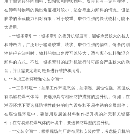
用于输送较轻的物料，如粉状和粒状物料。胶带具有一定的弹性，
在卸料时物料的抛出角度相对较小，适合靠重力卸料的情况。但是
胶带的承载能力相对有限，对于较重、磨蚀性强的块状物料可能不
太适用。
- **链条牵引**：链条牵引的提升机强度高，能够承受较大的拉力
和冲击力，广泛用于输送较重、块状、磨蚀性强的物料。链条的刚
性使得在卸料时，物料的抛出角度可以较大，适合离心卸料和混合
卸料的方式。不过，链条牵引的提升机运行时可能会产生较大的噪
音，并且需要定期对链条进行维护和润滑。
6. **考虑工作环境和安装空间**
- **工作环境**：如果工作环境恶劣，如潮湿、腐蚀性强、高温或
有易燃易爆气体等，要选择具有相应防护措施的提升机。例如，在
潮湿环境下要选择防潮性能好的电气设备和不易生锈的金属部件；
在腐蚀性环境中，要使用耐腐蚀材料制作提升机的外壳和关键部
件；在有易燃易爆气体的环境中，要选择防爆型的提升机。
- **安装空间**：根据现场的厂房布局和安装位置，考虑提升机的