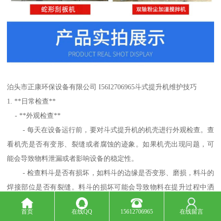
泊头市正康环保设备有限公司 I56I2706965斗式提升机维护技巧
1. **日常检查**
- **外观检查**
- 每天在设备运行前，要对斗式提升机的机壳进行外观检查。查
看机壳是否有变形、裂缝或者腐蚀的迹象。如果机壳出现问题，可
能会导致物料泄漏或者影响设备的稳定性。
- 检查料斗是否有损坏，如料斗的边缘是否变形、磨损，料斗的
焊接部位是否有裂缝。料斗的损坏可能会导致物料在提升过程中洒
落，降低输送效率。
首页
在线QQ
15612706965
在线留言
- 检查牵引构件（胶带或链条）的外观。对于胶带，要看是否有