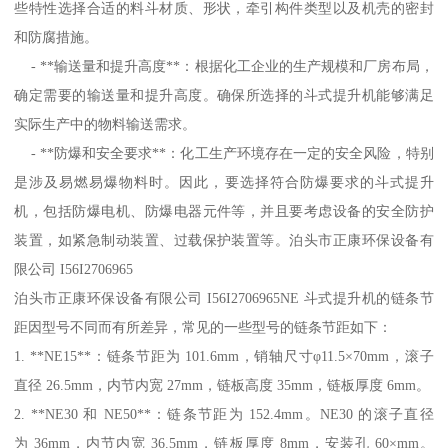
些特性选择合适的料斗材质、形状，牵引构件类型以及机壳的密封
和防腐措施。
- **输送量和提升高度**：根据化工企业的生产规模和厂房布局，
确定需要的输送量和提升高度。确保所选择的斗式提升机能够满足
实际生产中的物料输送需求。
- **防爆和安全要求**：化工生产环境存在一定的安全风险，特别
是涉及易燃易爆物料时。因此，要选择符合防爆要求的斗式提升
机，包括防爆电机、防爆电器元件等，并且要考虑设备的安全防护
装置，如紧急制动装置、过载保护装置等。泊头市正康环保设备有
限公司 I56I2706965
泊头市正康环保设备有限公司 I56I2706965NE 斗式提升机的链条节
距因型号不同而有所差异，常见的一些型号的链条节距如下：
1. **NE15**：链条节距为 101.6mm，销轴尺寸φ11.5×70mm，滚子
直径 26.5mm，内节内宽 27mm，链板高度 35mm，链板厚度 6mm。
2. **NE30 和 NE50**：链条节距为 152.4mm。NE30 的滚子直径
为 36mm，内节内宽 36.5mm，链板厚度 8mm，安装孔 60×mm。