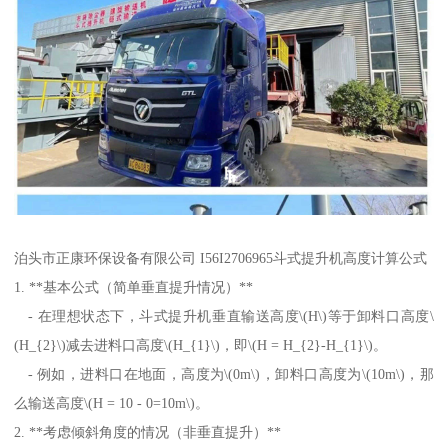
泊头市正康环保设备有限公司 I56I2706965斗式提升机高度计算公式
1. **基本公式（简单垂直提升情况）**
- 在理想状态下，斗式提升机垂直输送高度\(H\)等于卸料口高度\
(H_{2}\)减去进料口高度\(H_{1}\)，即\(H = H_{2}-H_{1}\)。
- 例如，进料口在地面，高度为\(0m\)，卸料口高度为\(10m\)，那
么输送高度\(H = 10 - 0=10m\)。
2. **考虑倾斜角度的情况（非垂直提升）**