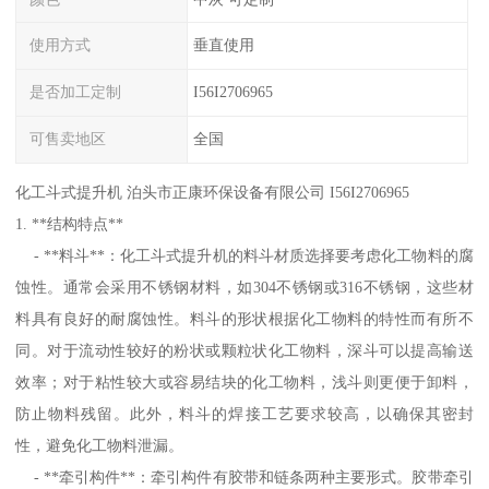
使用方式
垂直使用
是否加工定制
I56I2706965
可售卖地区
全国
化工斗式提升机 泊头市正康环保设备有限公司 I56I2706965
1. **结构特点**
- **料斗**：化工斗式提升机的料斗材质选择要考虑化工物料的腐
蚀性。通常会采用不锈钢材料，如304不锈钢或316不锈钢，这些材
料具有良好的耐腐蚀性。料斗的形状根据化工物料的特性而有所不
同。对于流动性较好的粉状或颗粒状化工物料，深斗可以提高输送
效率；对于粘性较大或容易结块的化工物料，浅斗则更便于卸料，
防止物料残留。此外，料斗的焊接工艺要求较高，以确保其密封
性，避免化工物料泄漏。
- **牵引构件**：牵引构件有胶带和链条两种主要形式。胶带牵引