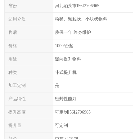
省份
河北泊头市I56I2706965
适用介质
粉状、颗粒状、小块状物料
售后
质保一年 终身维护
价格
1000/台起
用途
竖向提升物料
种类
斗式提升机
加工定制
是
产品特性
密封性能好
提升高度
可定制I56I2706965
提升量
可定制
颜色
中灰 可定制