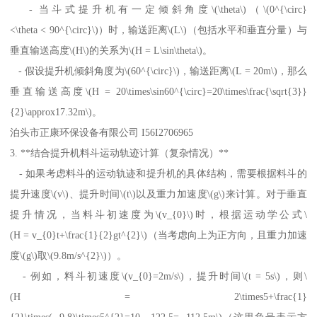
- 当斗式提升机有一定倾斜角度\(\theta\)（\(0^{\circ}
<\theta < 90^{\circ}\)）时，输送距离\(L\)（包括水平和垂直分量）与
垂直输送高度\(H\)的关系为\(H = L\sin\theta\)。
- 假设提升机倾斜角度为\(60^{\circ}\)，输送距离\(L = 20m\)，那么
垂直输送高度\(H = 20\times\sin60^{\circ}=20\times\frac{\sqrt{3}}
{2}\approx17.32m\)。
泊头市正康环保设备有限公司 I56I2706965
3. **结合提升机料斗运动轨迹计算（复杂情况）**
- 如果考虑料斗的运动轨迹和提升机的具体结构，需要根据料斗的
提升速度\(v\)、提升时间\(t\)以及重力加速度\(g\)来计算。对于垂直
提升情况，当料斗初速度为\(v_{0}\)时，根据运动学公式\
(H = v_{0}t+\frac{1}{2}gt^{2}\)（当考虑向上为正方向，且重力加速
度\(g\)取\(9.8m/s^{2}\)）。
- 例如，料斗初速度\(v_{0}=2m/s\)，提升时间\(t = 5s\)，则\
(H = 2\times5+\frac{1}
{2}\times(- 9.8)\times5^{2}=10 - 122.5=- 112.5m\)（这里负号表示方