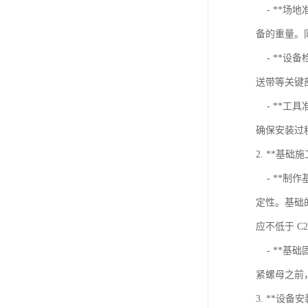
- **场
备的重量。
- **设
送带等关键
- **工
确保安装过
2. **基础施
- **制
定性。基础
应不低于 C2
- **基
紧螺母之前
3. **设备安