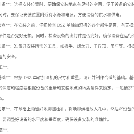
地准备**：选择安装位置时，要确保安装地点有足够的空间，便于设备的
同时，要保证安装位置附近有水源和电源，方便设备的供水和供电。
备检查**：在安装之前，仔细检查 DSZ 单轴加湿机的各个部件是否，有
部件是否完好无损。同时，检查设备的密封件是否完好，确保设备在运行
具准备**：准备好安装所需的工具，如扳手、螺丝刀、千斤顶、吊车等。
程的安全。
工**：
作基础**：根据 DSZ 单轴加湿机的尺寸和重量，设计并制作合适的基础
的深度和强度要根据设备的重量和安装地点的地质条件来确定，一般情况下，
5。
础固定**：在基础上预留好地脚螺栓孔，将地脚螺栓放入孔中，然后将设
，要调整好设备的水平度和垂直度，确保设备安装的准确性。
装**：