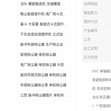
泊头 螺旋输送机 无轴螺旋 污泥螺旋输送机 规格齐全
适用物品
气旋混动喷淋塔
输送能力
鞍山板链提升机 电厂用斗式提升机 规格齐全
N-TGD钢丝胶带斗式提升机
搅拌方式
畚斗 大容量 板链式斗式提升机 正康斗提机厂家
三通分料器
产品编号
干灰加湿加湿搅拌机 立式加湿机消化机 双轴
DS连续链斗输送机
工艺
脉冲布袋除尘器 生产除尘设备厂家
除尘器喷吹系统/除尘器气包加工
加工定制
家用除尘器 单机除尘器
压力环境
电厂除尘器 单机除尘器 大型除尘器制作厂家
DSZ 单
旋风布袋式除尘器 单机除尘器
效避免卸料
布袋除尘器除尘率 单机除尘器
机 支持定制 终
江西 脉冲除尘器图片 单机布袋除尘器 规格齐全
泊头市正康环
1. **安装