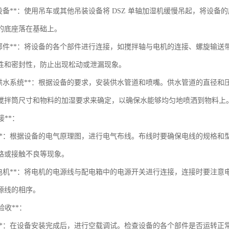
装设备**：使用吊车或其他吊装设备将 DSZ 单轴加湿机缓慢吊起，将设
的底座落在基础上。
接部件**：将设备的各个部件进行连接，如搅拌轴与电机的连接、螺旋输
性和密封性，防止出现松动或泄漏现象。
装供水系统**：根据设备的要求，安装供水管道和喷嘴。供水管道的直径
搅拌筒尺寸和物料的加湿要求来确定，以确保水能够均匀地喷洒到物料上
接**：
线**：根据设备的电气原理图，进行电气布线。布线时要确保电线的规格
路或接触不良等现象。
接电机**：将电机的电源线与配电箱中的电源开关进行连接，连接时要注
源线的相序。
与验收**：
试**：在设备安装完成后，进行空载调试。检查设备的各个部件是否运转