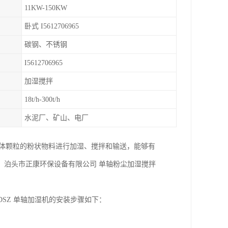
11KW-150KW
卧式 I5612706965
碳钢、不锈钢
I5612706965
加湿搅拌
18t/h-300t/h
水泥厂、矿山、电厂
固体颗粒的粉状物料进行加湿、搅拌和输送，能够有
。泊头市正康环保设备有限公司 单轴粉尘加湿搅拌
 DSZ 单轴加湿机的安装步骤如下：