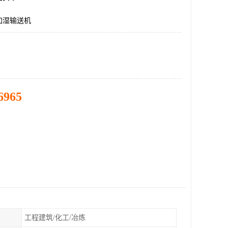
加湿输送机
6965
工程建筑/化工/冶炼