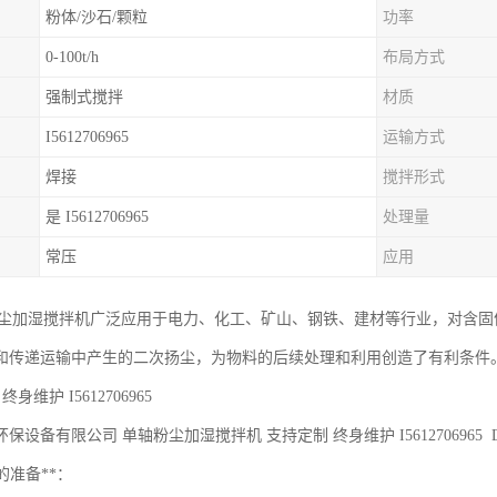
粉体/沙石/颗粒
功率
0-100t/h
布局方式
强制式搅拌
材质
I5612706965
运输方式
焊接
搅拌形式
是 I5612706965
处理量
常压
应用
轴粉尘加湿搅拌机广泛应用于电力、化工、矿山、钢铁、建材等行业，对含
和传递运输中产生的二次扬尘，为物料的后续处理和利用创造了有利条件
身维护 I5612706965
保设备有限公司 单轴粉尘加湿搅拌机 支持定制 终身维护 I5612706965
前的准备**：