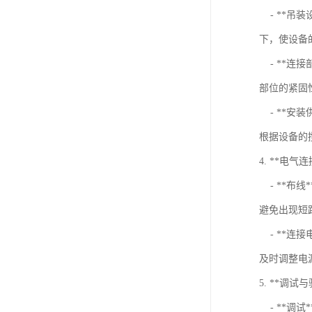
- **吊
下，使设备
- **连
部位的紧固
- **安
根据设备的
4. **电气连
- **布
避免出现短
- **连
及时调整电
5. **调试
- **调