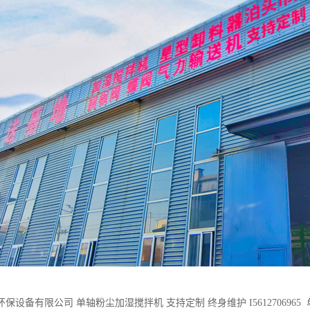
保设备有限公司 单轴粉尘加湿搅拌机 支持定制 终身维护 I56127069