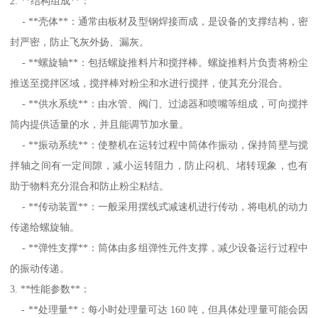
2. **结构组成**：
- **壳体**：通常由板材及型钢焊接而成，是设备的支撑结构，密
封严密，防止飞灰外扬、漏灰。
- **螺旋轴**：包括螺旋推料片和搅拌棒。螺旋推料片负责将粉尘
推送至搅拌区域，搅拌棒对粉尘和水进行搅拌，使其充分混合。
- **供水系统**：由水管、阀门、过滤器和喷嘴等组成，可向搅拌
筒内提供适量的水，并且能调节加水量。
- **振动系统**：使整机在运转过程中筒体作振动，保持筒壁与搅
拌轴之间有一定间隙，减小运转阻力，防止闷机、堵转现象，也有
助于物料充分混合和防止粉尘粘结。
- **传动装置**：一般采用摆线式减速机进行传动，将电机的动力
传递给螺旋轴。
- **弹性支撑**：筒体由多组弹性元件支撑，减少设备运行过程中
的振动传递。
3. **性能参数**：
- **处理量**：每小时处理量可达 160 吨，但具体处理量可能会因