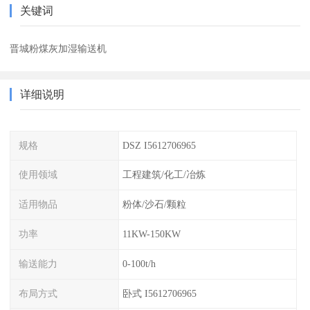
关键词
晋城粉煤灰加湿输送机
详细说明
规格
DSZ I5612706965
使用领域
工程建筑/化工/冶炼
适用物品
粉体/沙石/颗粒
功率
11KW-150KW
输送能力
0-100t/h
布局方式
卧式 I5612706965