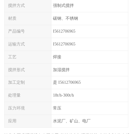
搅拌方式
强制式搅拌
材质
碳钢、不锈钢
产品编号
I5612706965
运输方式
I5612706965
工艺
焊接
搅拌形式
加湿搅拌
加工定制
是 I5612706965
处理量
18t/h-300t/h
压力环境
常压
应用
水泥厂、矿山、电厂