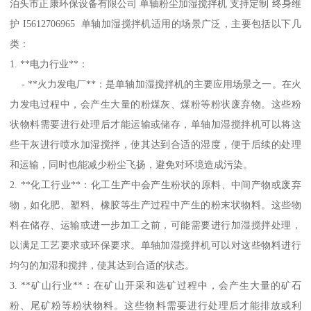
泊头市正康环保设备有限公司 单轴粉尘加湿搅拌机 支持定制 终身维
护 I5612706965 单轴加湿搅拌机适用的场景广泛，主要包括以下几
类：
1. **电力行业**：
- **火力发电厂**：是单轴加湿搅拌机的主要应用场景之一。在火
力发电过程中，会产生大量的粉煤灰、煤粉等粉状废弃物。这些粉
状物料需要进行处理后才能运输或储存，单轴加湿搅拌机可以将这
些干灰进行喷水加湿搅拌，使其达到合适的湿度，便于后续的处理
和运输，同时也能减少粉尘飞扬，避免对环境造成污染。
2. **化工行业**：化工生产中会产生粉状的原料、中间产物或废弃
物，如化肥、塑料、橡胶等生产过程中产生的粉末状物料。这些物
料在储存、运输或进一步加工之前，可能需要进行加湿搅拌处理，
以满足工艺要求或环保要求。单轴加湿搅拌机可以对这些物料进行
均匀的加湿和搅拌，使其达到合适的状态。
3. **矿山行业**：在矿山开采和选矿过程中，会产生大量的矿石
粉、尾矿粉等粉状物料。这些物料需要进行处理后才能排放或利