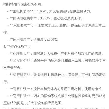
物料特性等因素有所不同。
- **主电机功率**：45KW，为设备的运行提供主要动力。
- **振动电机功率**：3.7KW，驱动振动系统工作。
- **水压要求**：一般要求水压≥0.2MPa，以保证供水系统正常工
作。
- **适用温度**：适用温度≤300℃。
4. **特点优势**：
- **处理量大**：能够满足大规模生产中对粉尘加湿搅拌的需求。
- **加湿均匀**：通过合理的结构设计和供水系统，可确保粉尘与
水充分混合。
- **运行稳定**：设备运行时振动较小，噪音低，可长时间稳定运
行。
- **耐磨性强**：搅拌棒和壳体内衬采用耐磨材料，使用寿命长。
- **适应性强**：增加的振动系统克服了处理粘性粉尘时易形成筒
壁粘结的问题，扩大了设备的应用范围。