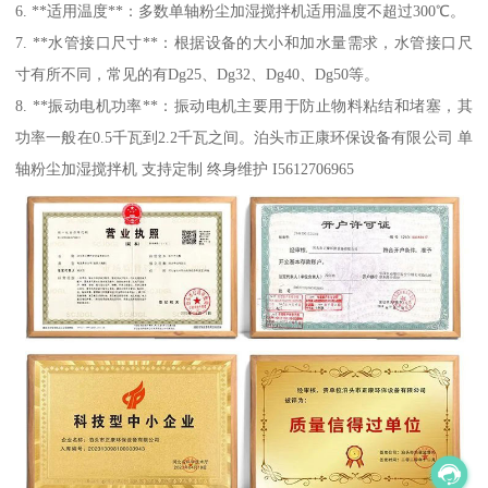
6. **适用温度**：多数单轴粉尘加湿搅拌机适用温度不超过300℃。
7. **水管接口尺寸**：根据设备的大小和加水量需求，水管接口尺
寸有所不同，常见的有Dg25、Dg32、Dg40、Dg50等。
8. **振动电机功率**：振动电机主要用于防止物料粘结和堵塞，其
功率一般在0.5千瓦到2.2千瓦之间。泊头市正康环保设备有限公司 单
轴粉尘加湿搅拌机 支持定制 终身维护 I5612706965