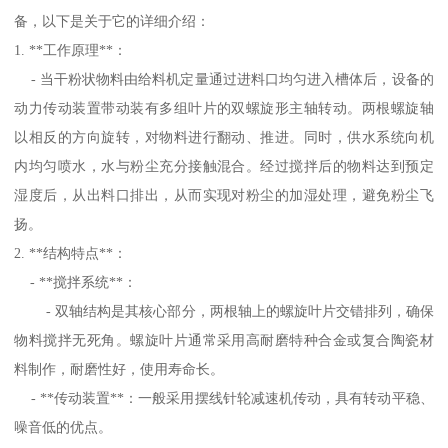
备，以下是关于它的详细介绍：
1. **工作原理**：
- 当干粉状物料由给料机定量通过进料口均匀进入槽体后，设备的
动力传动装置带动装有多组叶片的双螺旋形主轴转动。两根螺旋轴
以相反的方向旋转，对物料进行翻动、推进。同时，供水系统向机
内均匀喷水，水与粉尘充分接触混合。经过搅拌后的物料达到预定
湿度后，从出料口排出，从而实现对粉尘的加湿处理，避免粉尘飞
扬。
2. **结构特点**：
- **搅拌系统**：
- 双轴结构是其核心部分，两根轴上的螺旋叶片交错排列，确保
物料搅拌无死角。螺旋叶片通常采用高耐磨特种合金或复合陶瓷材
料制作，耐磨性好，使用寿命长。
- **传动装置**：一般采用摆线针轮减速机传动，具有转动平稳、
噪音低的优点。