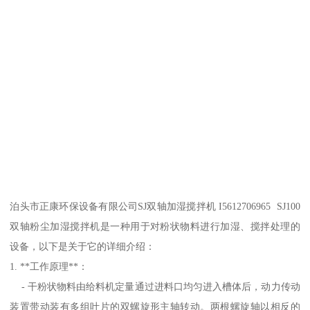
泊头市正康环保设备有限公司SJ双轴加湿搅拌机 I5612706965 SJ100
双轴粉尘加湿搅拌机是一种用于对粉状物料进行加湿、搅拌处理的
设备，以下是关于它的详细介绍：
1. **工作原理**：
- 干粉状物料由给料机定量通过进料口均匀进入槽体后，动力传动
装置带动装有多组叶片的双螺旋形主轴转动。两根螺旋轴以相反的