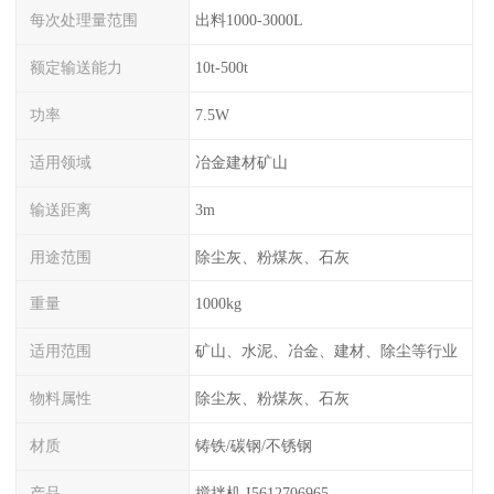
每次处理量范围
出料1000-3000L
额定输送能力
10t-500t
功率
7.5W
适用领域
冶金建材矿山
输送距离
3m
用途范围
除尘灰、粉煤灰、石灰
重量
1000kg
适用范围
矿山、水泥、冶金、建材、除尘等行业
物料属性
除尘灰、粉煤灰、石灰
材质
铸铁/碳钢/不锈钢
产品
搅拌机 I5612706965