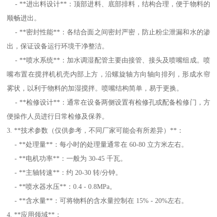
- **进出料设计**：顶部进料、底部排料，结构合理，便于物料的
顺畅进出。
- **密封性能**：各结合面之间密封严密，防止粉尘泄漏和水的渗
出，保证设备运行环境干净整洁。
- **喷水系统**：加水调湿配管主要由接管、接头及喷嘴组成。喷
嘴布置在搅拌机机壳内部上方，沿螺旋轴方向轴向排列，形成水帘
雾状，以利于物料的加湿搅拌。喷嘴结构简单，易于更换。
- **检修设计**：通常在设备两侧设置有检修孔或配备检修门，方
便操作人员进行日常检修及保养。
3. **技术参数（仅供参考，不同厂家可能会有所差异）**：
- **处理量**：每小时的处理量通常在 60-80 立方米左右。
- **电机功率**：一般为 30-45 千瓦。
- **主轴转速**：约 20-30 转/分钟。
- **喷水器水压**：0.4 - 0.8MPa。
- **含水量**：可将物料的含水量控制在 15% - 20%左右。
4. **应用领域**：