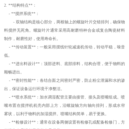
2. **结构特点**：
- **搅拌系统**：
- 双轴结构是核心部分，两根轴上的螺旋叶片交错排列，确保物
料搅拌无死角。螺旋叶片通常采用高耐磨特种合金或复合陶瓷材料
制作，耐磨性好，使用寿命长。
- **传动装置**：一般采用摆线针轮减速机传动，转动平稳，噪音
低。
- **进出料设计**：顶部进料、底部排料，结构合理，便于物料的
顺畅进出。
- **密封性能**：各结合面之间密封严密，防止粉尘泄漏和水的渗
出，保证设备运行环境干净整洁。
- **喷水系统**：加水调湿配管主要由接管、接头及喷嘴组成。喷
嘴布置在搅拌机机壳内部上方，沿螺旋轴方向轴向排列，形成水帘
雾状，以利于物料的加湿搅拌。喷嘴结构简单，易于更换。
- **检修设计**：通常在设备两侧设置有检修孔或配备检修门，方