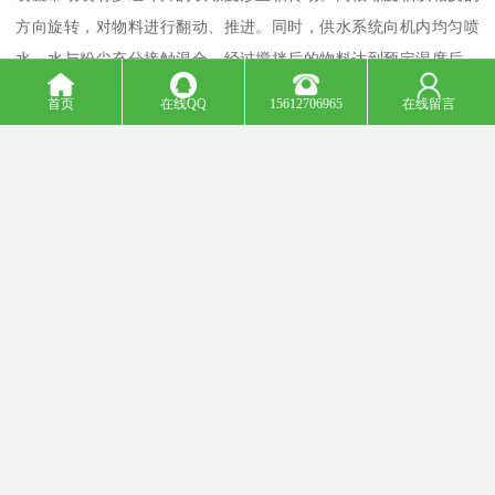
方向旋转，对物料进行翻动、推进。同时，供水系统向机内均匀喷
水，水与粉尘充分接触混合。经过搅拌后的物料达到预定湿度后，
从出料口排出，从而实现对粉尘的加湿处理，避免粉尘飞扬。
首页
在线QQ
15612706965
在线留言
2. **结构特点**：
- **搅拌系统**：
- 双轴结构是核心部分，两根轴上的螺旋叶片交错排列，确保物
料搅拌无死角。螺旋叶片通常采用高耐磨特种合金或复合陶瓷材料
制作，具有良好的耐磨性，可延长使用寿命。
- **传动装置**：一般采用摆线针轮减速机传动，转动平稳，噪音
低。
- **进出料设计**：顶部进料、底部排料，结构合理，便于物料的
顺畅进出。
- **密封性能**：各结合面之间密封严密，防止粉尘泄漏和水的渗
出，保证设备运行环境干净整洁。
- **喷水系统**：配备加水调湿装置，通常由接管、接头及喷嘴组