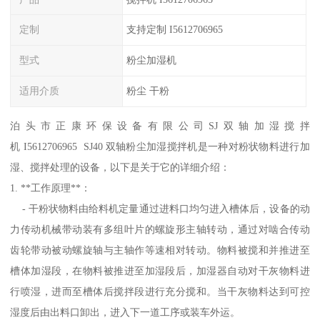
定制
支持定制 I5612706965
型式
粉尘加湿机
适用介质
粉尘 干粉
泊头市正康环保设备有限公司SJ双轴加湿搅拌
机 I5612706965 SJ40 双轴粉尘加湿搅拌机是一种对粉状物料进行加
湿、搅拌处理的设备，以下是关于它的详细介绍：
1. **工作原理**：
- 干粉状物料由给料机定量通过进料口均匀进入槽体后，设备的动
力传动机械带动装有多组叶片的螺旋形主轴转动，通过对啮合传动
齿轮带动被动螺旋轴与主轴作等速相对转动。物料被搅和并推进至
槽体加湿段，在物料被推进至加湿段后，加湿器自动对干灰物料进
行喷湿，进而至槽体后搅拌段进行充分搅和。当干灰物料达到可控
湿度后由出料口卸出，进入下一道工序或装车外运。