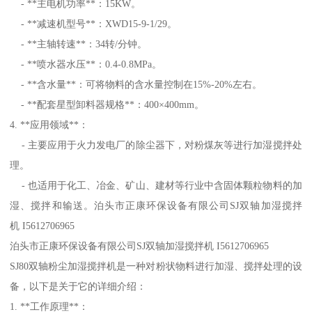
- **主电机功率**：15KW。
- **减速机型号**：XWD15-9-1/29。
- **主轴转速**：34转/分钟。
- **喷水器水压**：0.4-0.8MPa。
- **含水量**：可将物料的含水量控制在15%-20%左右。
- **配套星型卸料器规格**：400×400mm。
4. **应用领域**：
- 主要应用于火力发电厂的除尘器下，对粉煤灰等进行加湿搅拌处
理。
- 也适用于化工、冶金、矿山、建材等行业中含固体颗粒物料的加
湿、搅拌和输送。泊头市正康环保设备有限公司SJ双轴加湿搅拌
机 I5612706965
泊头市正康环保设备有限公司SJ双轴加湿搅拌机 I5612706965
SJ80双轴粉尘加湿搅拌机是一种对粉状物料进行加湿、搅拌处理的设
备，以下是关于它的详细介绍：
1. **工作原理**：