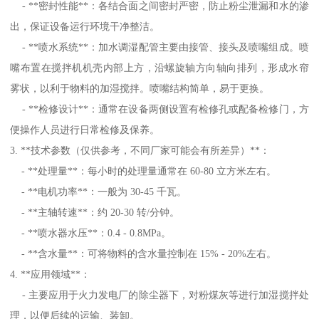
- **密封性能**：各结合面之间密封严密，防止粉尘泄漏和水的渗
出，保证设备运行环境干净整洁。
- **喷水系统**：加水调湿配管主要由接管、接头及喷嘴组成。喷
嘴布置在搅拌机机壳内部上方，沿螺旋轴方向轴向排列，形成水帘
雾状，以利于物料的加湿搅拌。喷嘴结构简单，易于更换。
- **检修设计**：通常在设备两侧设置有检修孔或配备检修门，方
便操作人员进行日常检修及保养。
3. **技术参数（仅供参考，不同厂家可能会有所差异）**：
- **处理量**：每小时的处理量通常在 60-80 立方米左右。
- **电机功率**：一般为 30-45 千瓦。
- **主轴转速**：约 20-30 转/分钟。
- **喷水器水压**：0.4 - 0.8MPa。
- **含水量**：可将物料的含水量控制在 15% - 20%左右。
4. **应用领域**：
- 主要应用于火力发电厂的除尘器下，对粉煤灰等进行加湿搅拌处
理，以便后续的运输、装卸。