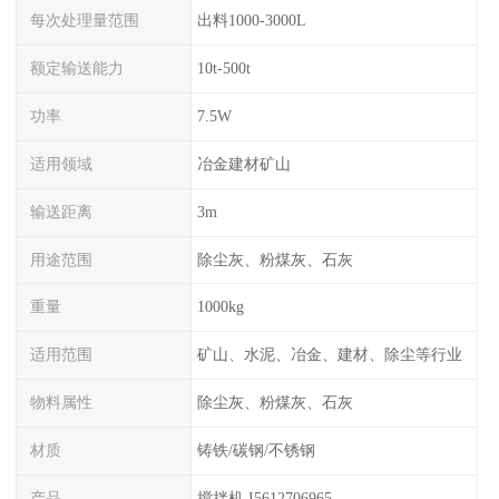
每次处理量范围
出料1000-3000L
额定输送能力
10t-500t
功率
7.5W
适用领域
冶金建材矿山
输送距离
3m
用途范围
除尘灰、粉煤灰、石灰
重量
1000kg
适用范围
矿山、水泥、冶金、建材、除尘等行业
物料属性
除尘灰、粉煤灰、石灰
材质
铸铁/碳钢/不锈钢
产品
搅拌机 I5612706965