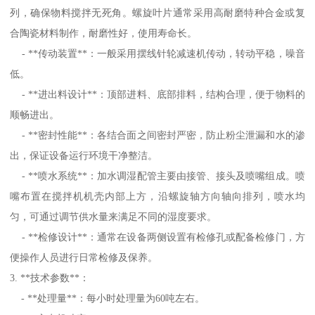
列，确保物料搅拌无死角。螺旋叶片通常采用高耐磨特种合金或复
合陶瓷材料制作，耐磨性好，使用寿命长。
- **传动装置**：一般采用摆线针轮减速机传动，转动平稳，噪音
低。
- **进出料设计**：顶部进料、底部排料，结构合理，便于物料的
顺畅进出。
- **密封性能**：各结合面之间密封严密，防止粉尘泄漏和水的渗
出，保证设备运行环境干净整洁。
- **喷水系统**：加水调湿配管主要由接管、接头及喷嘴组成。喷
嘴布置在搅拌机机壳内部上方，沿螺旋轴方向轴向排列，喷水均
匀，可通过调节供水量来满足不同的湿度要求。
- **检修设计**：通常在设备两侧设置有检修孔或配备检修门，方
便操作人员进行日常检修及保养。
3. **技术参数**：
- **处理量**：每小时处理量为60吨左右。