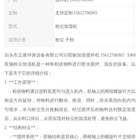
定制
支持定制 I5612706965
型式
粉尘加湿机
适用介质
粉尘 干粉
泊头市正康环保设备有限公司SJ双轴加湿搅拌机 I5612706965 SJ60
双轴粉尘加湿机是一种将粉状物料进行喷水搅拌、混合的设备。以
下是关于它的详细介绍：
1. **工作原理**：
- 粉状物料通过进料装置均匀进入机内，双轴上的两组螺旋叶片以
相反方向旋转，对物料进行翻动、推进。同时，供水系统向机内均
匀喷水，水与粉尘充分接触混合。经过搅拌后的物料达到预定湿度
后，从出料口排出，从而实现对粉尘的加湿处理，避免粉尘飞扬。
2. **结构特点**：
- **搅拌系统**：双轴结构是其核心，两根轴上的螺旋叶片交错排