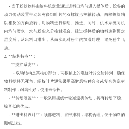
- 当干粉状物料由给料机定量通过进料口均匀进入槽体后，设备的
动力传动装置带动装有多组叶片的双螺旋形主轴转动。两根螺旋轴
以相反的方向旋转，对物料进行翻动、推进。同时，供水系统向机
内均匀喷水，水与粉尘充分接触混合。经过搅拌后的物料达到预定
湿度后，从出料口排出，从而实现对粉尘的加湿处理，避免粉尘飞
扬。
2. **结构特点**：
- **搅拌系统**：
- 双轴结构是其核心部分，两根轴上的螺旋叶片交错排列，确保
物料搅拌无死角。螺旋叶片通常采用高耐磨特种合金或复合陶瓷材
料制作，耐磨性好，使用寿命长。
- **传动装置**：一般采用摆线针轮减速机传动，具有转动平稳、
噪音低的优点。
- **进出料设计**：顶部进料、底部排料，结构合理，便于物料的
顺畅进出。