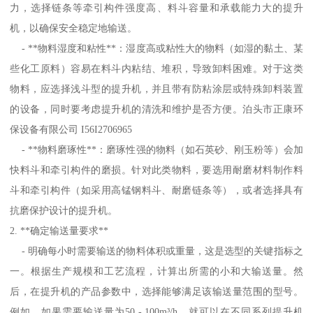
力，选择链条等牵引构件强度高、料斗容量和承载能力大的提升
机，以确保安全稳定地输送。
- **物料湿度和粘性**：湿度高或粘性大的物料（如湿的黏土、某
些化工原料）容易在料斗内粘结、堆积，导致卸料困难。对于这类
物料，应选择浅斗型的提升机，并且带有防粘涂层或特殊卸料装置
的设备，同时要考虑提升机的清洗和维护是否方便。泊头市正康环
保设备有限公司 I56I2706965
- **物料磨琢性**：磨琢性强的物料（如石英砂、刚玉粉等）会加
快料斗和牵引构件的磨损。针对此类物料，要选用耐磨材料制作料
斗和牵引构件（如采用高锰钢料斗、耐磨链条等），或者选择具有
抗磨保护设计的提升机。
2. **确定输送量要求**
- 明确每小时需要输送的物料体积或重量，这是选型的关键指标之
一。根据生产规模和工艺流程，计算出所需的小和大输送量。然
后，在提升机的产品参数中，选择能够满足该输送量范围的型号。
例如，如果需要输送量为50 - 100m³/h，就可以在不同系列提升机