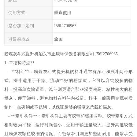
使用方式
垂直使用
是否加工定制
I56I2706965
可售卖地区
全国
粉煤灰斗式提升机泊头市正康环保设备有限公司 I56I2706965
1. **结构特点**
- **料斗**：粉煤灰斗式提升机的料斗通常有深斗和浅斗两种形
式。深斗适用于干燥、流动性好的粉煤灰，它可以容纳较多的物
料，提高单次输送量。浅斗则更适合那些湿度稍高、粘性稍大的粉
煤灰，便于卸料，避免物料在料斗内残留。料斗一般采用金属材质
制作，如碳钢或不锈钢，以保证足够的强度来承载粉煤灰。
- **牵引构件**：牵引构件主要有胶带和链条两种。胶带牵引方式
相对较为平稳，运行时噪音小，适用于输送量较大、提升高度较低
且粉煤灰颗粒较细的情况。而链条牵引则更加坚固耐用，能够承受