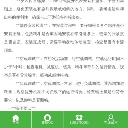
- **安装位置选择**：NE斗式提升机应安装在坚实、平整的基
础上，避免安装在有剧烈振动或倾斜的地方。同时，要考虑进料和
出料的便利性，确保与上下游设备衔接良好。
- **部件安装检查**：在安装过程中，要仔细检查各个部件是否
安装正确，包括料斗是否牢固地安装在牵引链条上，链条的张紧度
是否合适。安装完成后，需要手动盘动传动装置，检查是否有卡滞
现象。
- **空载调试**：在初次启动前，行空载调试。空载运行时间不
少于2小时，检查电机、减速机、链条、料斗等部件的运行情况，观
察是否有异常噪音、振动或部件松动。
- **负载调试**：空载调试正常后，进行负载调试。逐渐增加进
料量，观察提升机在不同负载下的运行情况，检查输送量是否符合
要求，以及卸料是否顺畅。
- **操作要点**
- **进料控制**：要保持进料均匀，避免进料过快或过慢。进料
首页
在线QQ
15612706965
在线留言
过快可能导致料斗过载，影响提升机的正常运行，甚至损坏设备；