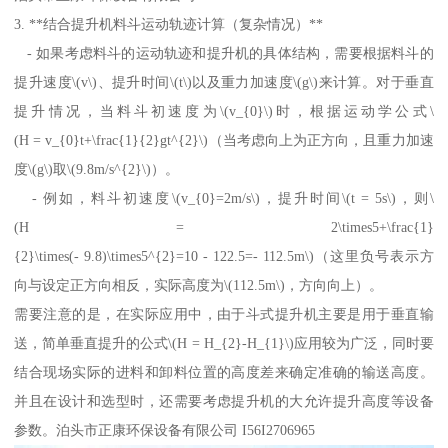
3. **结合提升机料斗运动轨迹计算（复杂情况）**
- 如果考虑料斗的运动轨迹和提升机的具体结构，需要根据料斗的
提升速度\(v\)、提升时间\(t\)以及重力加速度\(g\)来计算。对于垂直
提升情况，当料斗初速度为\(v_{0}\)时，根据运动学公式\
(H = v_{0}t+\frac{1}{2}gt^{2}\)（当考虑向上为正方向，且重力加速
度\(g\)取\(9.8m/s^{2}\)）。
- 例如，料斗初速度\(v_{0}=2m/s\)，提升时间\(t = 5s\)，则\
(H = 2\times5+\frac{1}
{2}\times(- 9.8)\times5^{2}=10 - 122.5=- 112.5m\)（这里负号表示方
向与设定正方向相反，实际高度为\(112.5m\)，方向向上）。
需要注意的是，在实际应用中，由于斗式提升机主要是用于垂直输
送，简单垂直提升的公式\(H = H_{2}-H_{1}\)应用较为广泛，同时要
结合现场实际的进料和卸料位置的高度差来确定准确的输送高度。
并且在设计和选型时，还需要考虑提升机的大允许提升高度等设备
参数。泊头市正康环保设备有限公司 I56I2706965