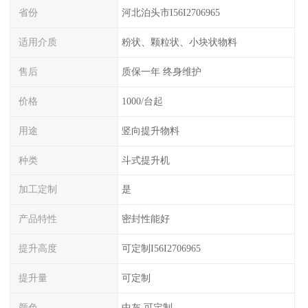
省份
河北泊头市I56I2706965
适用介质
粉状、颗粒状、小块状物料
售后
质保一年 终身维护
价格
1000/台起
用途
竖向提升物料
种类
斗式提升机
加工定制
是
产品特性
密封性能好
提升高度
可定制I56I2706965
提升量
可定制
颜色
中灰 可定制