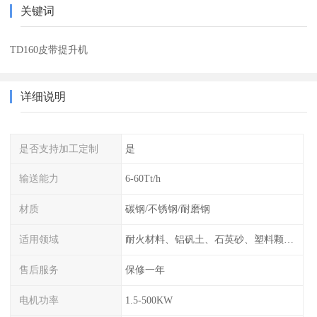
关键词
TD160皮带提升机
详细说明
是否支持加工定制
是
输送能力
6-60Tt/h
材质
碳钢/不锈钢/耐磨钢
适用领域
耐火材料、铝矾土、石英砂、塑料颗粒、活性炭颗粒、炭黑颗粒、石墨粉、硅胶颗粒、酚醛树脂、氢氧化钙粉等
售后服务
保修一年
电机功率
1.5-500KW