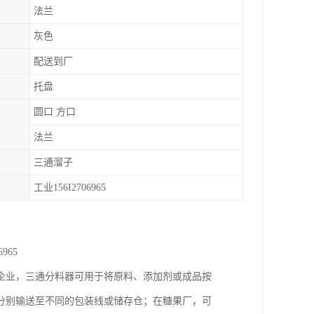
法兰
灰色
配送到厂
托盘
圆口 方口
法兰
三通溜子
工业156I2706965
965
企业，三通分料器可用于将原料、添加剂或成品按
分别输送至不同的包装线或储存仓；在糖果厂，可