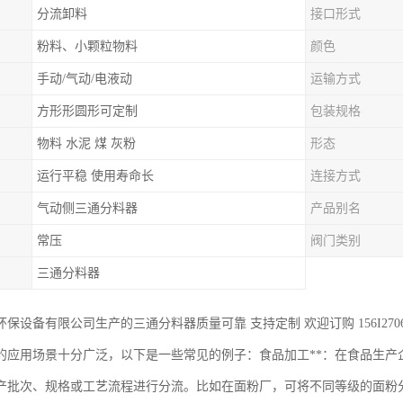
分流卸料
接口形式
粉料、小颗粒物料
颜色
手动/气动/电液动
运输方式
方形形圆形可定制
包装规格
物料 水泥 煤 灰粉
形态
运行平稳 使用寿命长
连接方式
气动侧三通分料器
产品别名
常压
阀门类别
三通分料器
保设备有限公司生产的三通分料器质量可靠 支持定制 欢迎订购 156I2706
的应用场景十分广泛，以下是一些常见的例子：食品加工**：在食品生产
产批次、规格或工艺流程进行分流。比如在面粉厂，可将不同等级的面粉