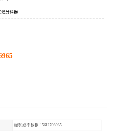
三通分料器
6965
碳钢或不锈钢 156I2706965