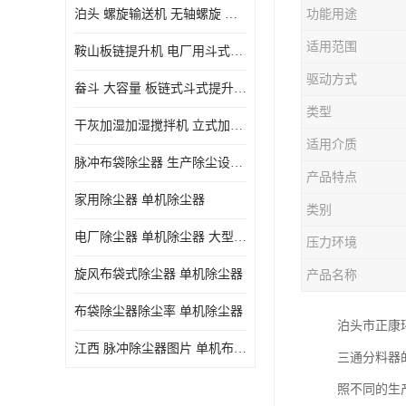
泊头 螺旋输送机 无轴螺旋 污泥螺旋输送机 规格齐全
功能用途
气旋混动喷淋塔
适用范围
鞍山板链提升机 电厂用斗式提升机 规格齐全
N-TGD钢丝胶带斗式提升机
驱动方式
畚斗 大容量 板链式斗式提升机 正康斗提机厂家
三通分料器
类型
干灰加湿加湿搅拌机 立式加湿机消化机 双轴
DS连续链斗输送机
适用介质
脉冲布袋除尘器 生产除尘设备厂家
除尘器喷吹系统/除尘器气包加工
产品特点
家用除尘器 单机除尘器
类别
电厂除尘器 单机除尘器 大型除尘器制作厂家
压力环境
旋风布袋式除尘器 单机除尘器
产品名称
布袋除尘器除尘率 单机除尘器
泊头市正康环
江西 脉冲除尘器图片 单机布袋除尘器 规格齐全
三通分料器
照不同的生