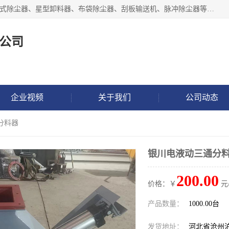
泊头市正康机械设备制造有限公司 I55I2882966 主要产品：袋式除尘器、星型卸料器、布袋除尘器、刮板输送机、脉冲除尘器等产品厂家。公司拥有研发人才和技术专员，有丰厚的物质资源和人力资源，公司结合客户现场使用要求采用计算机辅助制图，并根据客户的需求为之选型，提供有限的设计方案，以满足客户的使用需求。I56I27O6965
公司
企业视频
关于我们
公司动态
分料器
银川电液动三通分
200.00
价格：￥
元
产品数量：
1000.00台
发货地址：
河北省沧州