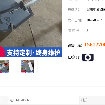
关键词：
银川电液动
发布日期：
2026-08-07
阅 读 量：
51
1561270
销售电话：
在线QQ：
制
是156I2706965
材质