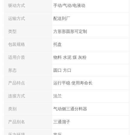
驱动方式
手动/气动/电液动
运输方式
配送到厂
类型
方形形圆形可定制
包装规格
托盘
适用介质
物料 水泥 煤 灰粉
形态
圆口 方口
产品特点
运行平稳 使用寿命长
连接方式
法兰
类别
气动侧三通分料器
产品别名
三通溜子
压力环境
常压