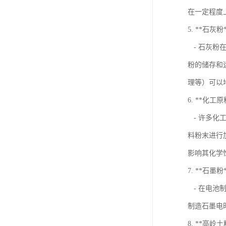
在一定程度
5. **石灰粉
- 石灰粉
粉的储存和
理等）可以
6. **化工
- 许多化
料粉末进行
影响其化学
7. **石墨粉
- 在电池
制造石墨电
8. **高岭土