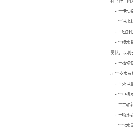
料制作，耐
- **传
- **进
- **密
- **喷
雾状，以利
- **检
3. **技
- **处理
- **电机功
- **主轴转
- **喷水器水
- **含水