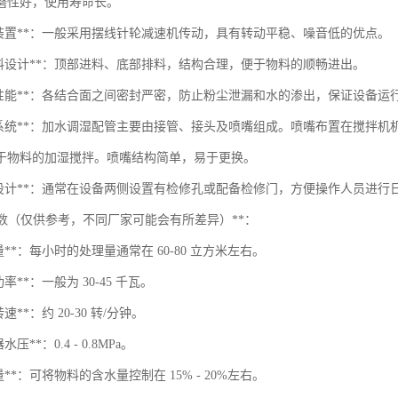
磨性好，使用寿命长。
动装置**：一般采用摆线针轮减速机传动，具有转动平稳、噪音低的优点。
出料设计**：顶部进料、底部排料，结构合理，便于物料的顺畅进出。
封性能**：各结合面之间密封严密，防止粉尘泄漏和水的渗出，保证设备运
水系统**：加水调湿配管主要由接管、接头及喷嘴组成。喷嘴布置在搅拌
于物料的加湿搅拌。喷嘴结构简单，易于更换。
修设计**：通常在设备两侧设置有检修孔或配备检修门，方便操作人员进行
术参数（仅供参考，不同厂家可能会有所差异）**：
量**：每小时的处理量通常在 60-80 立方米左右。
率**：一般为 30-45 千瓦。
速**：约 20-30 转/分钟。
压**：0.4 - 0.8MPa。
量**：可将物料的含水量控制在 15% - 20%左右。