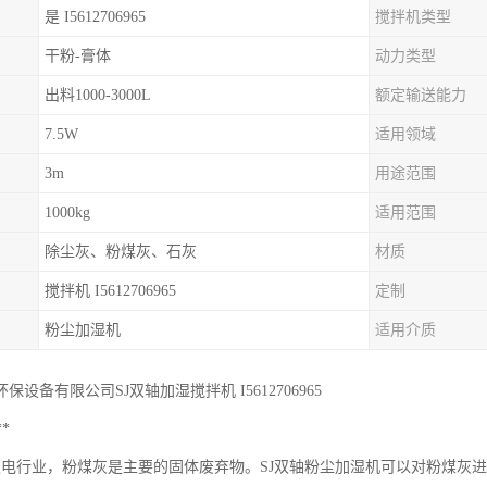
是 I5612706965
搅拌机类型
干粉-膏体
动力类型
出料1000-3000L
额定输送能力
7.5W
适用领域
3m
用途范围
1000kg
适用范围
除尘灰、粉煤灰、石灰
材质
搅拌机 I5612706965
定制
粉尘加湿机
适用介质
保设备有限公司SJ双轴加湿搅拌机 I5612706965
**
发电行业，粉煤灰是主要的固体废弃物。SJ双轴粉尘加湿机可以对粉煤灰