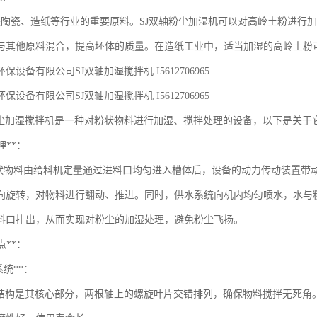
是陶瓷、造纸等行业的重要原料。SJ双轴粉尘加湿机可以对高岭土粉进行
与其他原料混合，提高坯体的质量。在造纸工业中，适当加湿的高岭土粉
保设备有限公司SJ双轴加湿搅拌机 I5612706965
保设备有限公司SJ双轴加湿搅拌机 I5612706965
轴粉尘加湿搅拌机是一种对粉状物料进行加湿、搅拌处理的设备，以下是关于
理**：
状物料由给料机定量通过进料口均匀进入槽体后，设备的动力传动装置带
向旋转，对物料进行翻动、推进。同时，供水系统向机内均匀喷水，水与
料口排出，从而实现对粉尘的加湿处理，避免粉尘飞扬。
点**：
系统**：
构是其核心部分，两根轴上的螺旋叶片交错排列，确保物料搅拌无死角