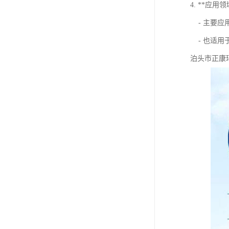
4. **应用领
- 主要应
- 也适用
泊头市正康环