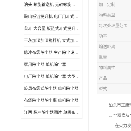
泊头 螺旋输送机 无轴螺旋 污泥螺旋输送机 规格齐全
加工定制
气旋混动喷淋塔
物料类型
鞍山板链提升机 电厂用斗式提升机 规格齐全
N-TGD钢丝胶带斗式提升机
每次处理量范围
畚斗 大容量 板链式斗式提升机 正康斗提机厂家
三通分料器
功率
干灰加湿加湿搅拌机 立式加湿机消化机 双轴
DS连续链斗输送机
输送距离
脉冲布袋除尘器 生产除尘设备厂家
除尘器喷吹系统/除尘器气包加工
重量
家用除尘器 单机除尘器
物料属性
电厂除尘器 单机除尘器 大型除尘器制作厂家
产品
旋风布袋式除尘器 单机除尘器
型式
布袋除尘器除尘率 单机除尘器
泊头市正康环
江西 脉冲除尘器图片 单机布袋除尘器 规格齐全
1. **粉煤灰
- 在火力