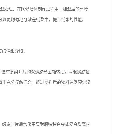
加湿处理，在陶瓷坯体制作过程中，加湿后的高岭
可以更均匀地分散在纸浆中，提升纸张的性能。
它的详细介绍：
动装有多组叶片的双螺旋形主轴转动。两根螺旋轴
粉尘充分接触混合。经过搅拌后的物料达到预定湿
。螺旋叶片通常采用高耐磨特种合金或复合陶瓷材