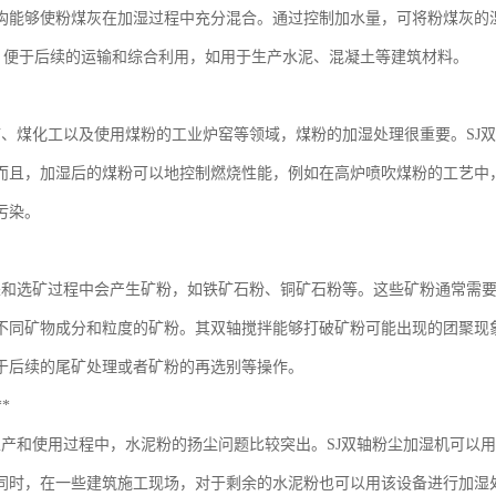
构能够使粉煤灰在加湿过程中充分混合。通过控制加水量，可将粉煤灰的
25%，便于后续的运输和综合利用，如用于生产水泥、混凝土等建筑材料。
矿、煤化工以及使用煤粉的工业炉窑等领域，煤粉的加湿处理很重要。SJ
而且，加湿后的煤粉可以地控制燃烧性能，例如在高炉喷吹煤粉的工艺中
污染。
采和选矿过程中会产生矿粉，如铁矿石粉、铜矿石粉等。这些矿粉通常需要
不同矿物成分和粒度的矿粉。其双轴搅拌能够打破矿粉可能出现的团聚现
于后续的尾矿处理或者矿粉的再选别等操作。
**
生产和使用过程中，水泥粉的扬尘问题比较突出。SJ双轴粉尘加湿机可以
同时，在一些建筑施工现场，对于剩余的水泥粉也可以用该设备进行加湿