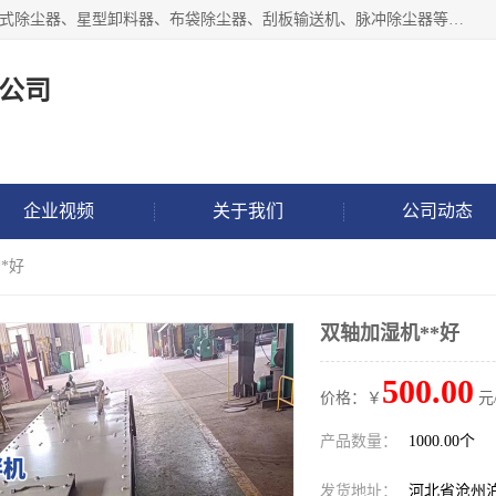
泊头市正康机械设备制造有限公司 I55I2882966 主要产品：袋式除尘器、星型卸料器、布袋除尘器、刮板输送机、脉冲除尘器等产品厂家。公司拥有研发人才和技术专员，有丰厚的物质资源和人力资源，公司结合客户现场使用要求采用计算机辅助制图，并根据客户的需求为之选型，提供有限的设计方案，以满足客户的使用需求。I56I27O6965
公司
企业视频
关于我们
公司动态
*好
双轴加湿机**好
500.00
价格：￥
元
产品数量：
1000.00个
发货地址：
河北省沧州