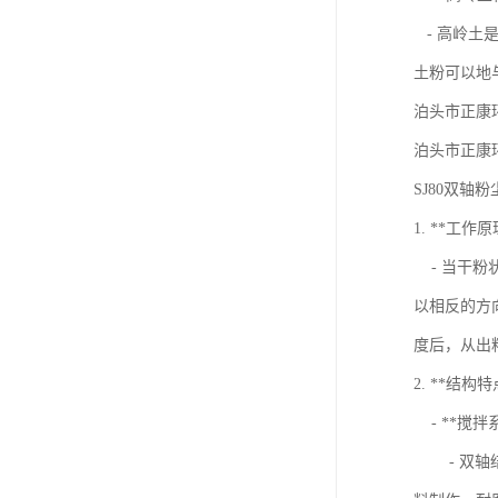
- 高岭土
土粉可以地
泊头市正康环
泊头市正康环
SJ80双
1. **工作原
- 当干粉
以相反的方
度后，从出
2. **结构特
- **搅拌
- 双轴结