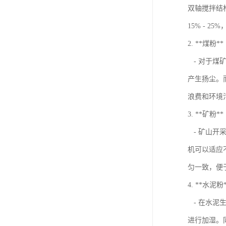
双轴搅拌结
15% - 
2. **煤粉**
- 对于煤
产生扬尘。
浪费和环境
3. **矿粉**
- 矿山开
机可以适应
匀一致，便
4. **水泥粉
- 在水泥
进行加湿。