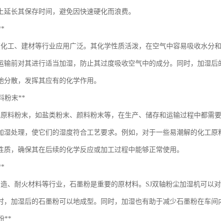
上延长其保存时间，避免因快速硬化而浪费。
**
在化工、建材等行业应用广泛。其化学性质活泼，在空气中容易吸收水分和
运输前对其进行适当加湿，防止其过度吸收空气中的成分。同时，加湿后
地分散，发挥其应有的化学作用。
原料粉末**
工原料粉末，如盐类粉末、颜料粉末等，在生产、储存和运输过程中都需要
加湿处理，使它们的湿度符合工艺要求。例如，对于一些易潮解的化工原
性质，确保其在后续的化学反应或加工过程中能够正常使用。
**
制造、耐火材料等行业，石墨粉是重要的原材料。SJ双轴粉尘加湿机可以
时，加湿后的石墨粉可以地成型。同时，加湿也有助于减少石墨粉在车间
粉**