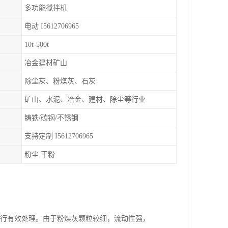
多功能搅拌机
电动 I5612706965
10t-500t
冶金建材矿山
除尘灰、粉煤灰、石灰
矿山、水泥、冶金、建材、除尘等行业
铸铁/碳钢/不锈钢
支持定制 I5612706965
粉尘 干粉
进行有效处理。由于粉煤灰颗粒较细，流动性强，