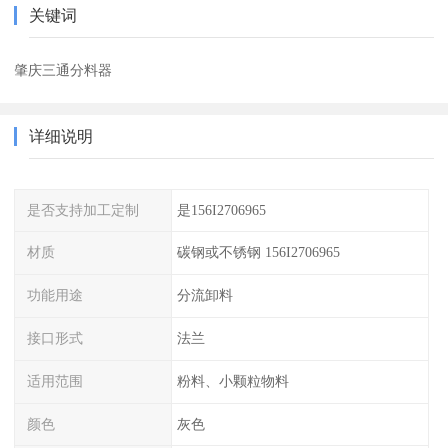
关键词
肇庆三通分料器
详细说明
是否支持加工定制
是156I2706965
材质
碳钢或不锈钢 156I2706965
功能用途
分流卸料
接口形式
法兰
适用范围
粉料、小颗粒物料
颜色
灰色