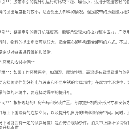
带牵引**：胶带牵引的提升机运行时比较平稳、噪音小，适用于输送较轻
料的抛出角度相对较小，适合靠重力卸料的情况。但是胶带的承载能力相
条牵引**：链条牵引的提升机强度高，能够承受较大的拉力和冲击力，广
料时，物料的抛出角度可以较大，适合离心卸料和混合卸料的方式。不过
要定期对链条进行维护和润滑。
虑工作环境和安装空间**
作环境**：如果工作环境恶劣，如潮湿、腐蚀性强、高温或有易燃易爆气
要选择防潮性能好的电气设备和不易生锈的金属部件；在腐蚀性环境中，
爆气体的环境中，要选择防爆型的提升机。
装空间**：根据现场的厂房布局和安装位置，考虑提升机的外形尺寸和安
口与上下游设备的连接空间，以及提升机自身的维修和保养空间。同时，
下可能会有一定的倾斜角度）是否符合现场条件。泊头市正康环保设备有限公司 