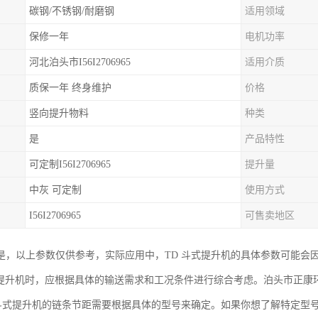
碳钢/不锈钢/耐磨钢
适用领域
保修一年
电机功率
河北泊头市I56I2706965
适用介质
质保一年 终身维护
价格
竖向提升物料
种类
是
产品特性
可定制I56I2706965
提升量
中灰 可定制
使用方式
I56I2706965
可售卖地区
是，以上参数仅供参考，实际应用中，TD 斗式提升机的具体参数可能会
式提升机时，应根据具体的输送需求和工况条件进行综合考虑。泊头市正康环保设备
 斗式提升机的链条节距需要根据具体的型号来确定。如果你想了解特定型号