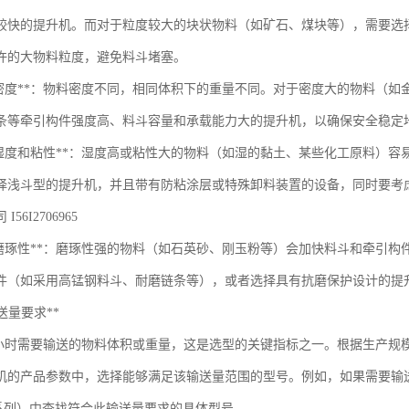
较快的提升机。而对于粒度较大的块状物料（如矿石、煤块等），需要选
许的大物料粒度，避免料斗堵塞。
料密度**：物料密度不同，相同体积下的重量不同。对于密度大的物料（
条等牵引构件强度高、料斗容量和承载能力大的提升机，以确保安全稳定
料湿度和粘性**：湿度高或粘性大的物料（如湿的黏土、某些化工原料）
择浅斗型的提升机，并且带有防粘涂层或特殊卸料装置的设备，同时要考
56I2706965
料磨琢性**：磨琢性强的物料（如石英砂、刚玉粉等）会加快料斗和牵引
件（如采用高锰钢料斗、耐磨链条等），或者选择具有抗磨保护设计的提
输送量要求**
小时需要输送的物料体积或重量，这是选型的关键指标之一。根据生产规
的产品参数中，选择能够满足该输送量范围的型号。例如，如果需要输送量为5
等系列）中查找符合此输送量要求的具体型号。