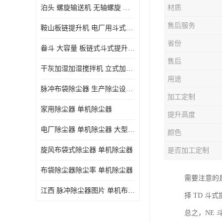
泊头 螺旋输送机 无轴螺旋 污泥螺旋输送机 规格齐全
材质
气旋混动喷淋塔
售后服务
鞍山板链提升机 电厂用斗式提升机 规格齐全
N-TGD钢丝胶带斗式提升机
省份
畚斗 大容量 板链式斗式提升机 正康斗提机厂家
三通分料器
售后
干灰加湿加湿搅拌机 立式加湿机消化机 双轴
DS连续链斗输送机
用途
脉冲布袋除尘器 生产除尘设备厂家
除尘器喷吹系统/除尘器气包加工
加工定制
家用除尘器 单机除尘器
提升高度
电厂除尘器 单机除尘器 大型除尘器制作厂家
颜色
旋风布袋式除尘器 单机除尘器
是否加工定制
布袋除尘器除尘率 单机除尘器
需要注意的
江西 脉冲除尘器图片 单机布袋除尘器 规格齐全
择 TD 斗
总之，NE