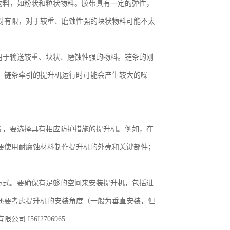
的物料，如粉状和粒状物料。胶带具有一定的弹性，
对有限，对于较重、磨蚀性强的块状物料可能不太
泛用于输送较重、块状、磨蚀性强的物料。链条的刚
，链条牵引的提升机运行时可能会产生较大的噪
体等，要选择具有相应防护措施的提升机。例如，在
要使用耐腐蚀材料制作提升机的外壳和关键部件；
装方式。要确保有足够的空间来安装提升机，包括进
还要考虑提升机的安装角度（一般为垂直安装，但
I56I2706965