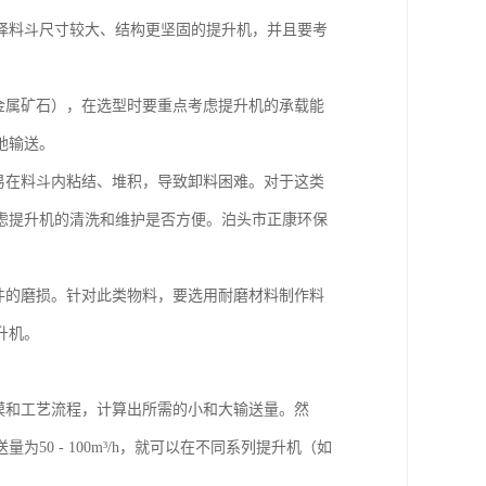
择料斗尺寸较大、结构更坚固的提升机，并且要考
如金属矿石），在选型时要重点考虑提升机的承载能
地输送。
容易在料斗内粘结、堆积，导致卸料困难。对于这类
虑提升机的清洗和维护是否方便。泊头市正康环保
构件的磨损。针对此类物料，要选用耐磨材料制作料
升机。
模和工艺流程，计算出所需的小和大输送量。然
0 - 100m³/h，就可以在不同系列提升机（如