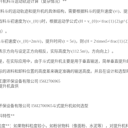
合提升机料斗运动轨迹计算（复杂情况）**
料斗的运动轨迹和提升机的具体结构，需要根据料斗的提升速度\(v\)、提升时间
斗初速度为\(v_{0}\)时，根据运动学公式\(H = v_{0}t+\frac{1}{2}
}\)）。
\(v_{0}=2m/s\)，提升时间\(t = 5s\)，则\(H = 2\times5+\frac{1}{2}\times
示方向与设定正方向相反，实际高度为\(112.5m\)，方向向上）。
，在实际应用中，由于斗式提升机主要是用于垂直输送，简单垂直提升的公式\(H
际的进料和卸料位置的高度差来确定准确的输送高度。并且在设计和选型
环保设备有限公司 I56I2706965
保设备有限公司 I56I2706965斗式提升机如何选型
物料特性**
料粒度**：如果物料粒度较小，如粉状物料（像面粉、水泥等），对提升