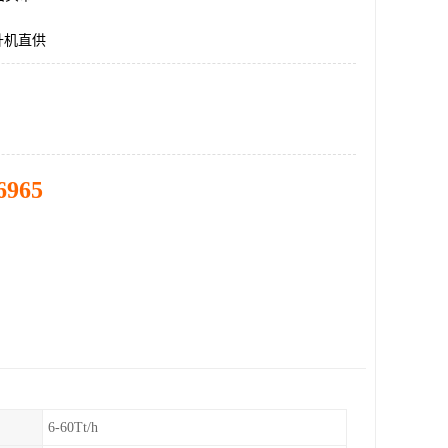
提升机直供
6965
6-60Tt/h