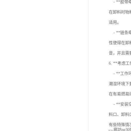
- **胶
在卸料时物
适用。
- **链
性使得在卸
音，并且需
6. **考
- **工
潮湿环境下
在有易燃易
- **安
料口、卸料
有些特殊情况