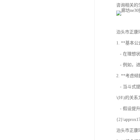
咨询相关的生
泊头市正康环
1. **基
- 在理想状态
- 例如，进料
2. **考
- 当斗式提升机
\(H\)的关系为\
- 假设提升机倾斜
{2}\approx1
泊头市正康环保