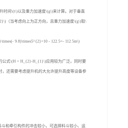
\(t\)以及重力加速度\(g\)来计算。对于垂直
gt^{2}\)（当考虑向上为正方向，且重力加速度\(g\)取\
(- 9.8)\times5^{2}=10 - 122.5=- 112.5m\)
 = H_{2}-H_{1}\)应用较为广泛，同时要
时，还需要考虑提升机的大允许提升高度等设备参
机料斗和牵引构件的冲击较小，可选择料斗较小、运