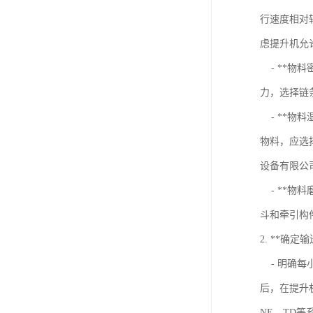
行速度相对
虑提升机允
- **物
力，选择链
- **物
物料，应选
设备有限公司 I
- **物
斗和牵引构
2. **确定
- 明确每
后，在提升机
NE、TD