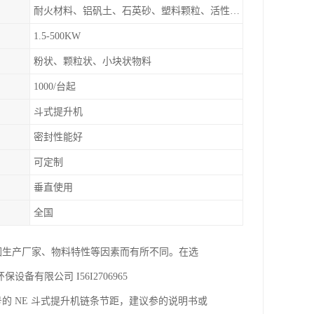
耐火材料、铝矾土、石英砂、塑料颗粒、活性炭颗粒、炭黑颗粒、石墨粉、硅胶颗粒、酚醛树脂、氢氧化钙粉等
1.5-500KW
粉状、颗粒状、小块状物料
1000/台起
斗式提升机
密封性能好
可定制
垂直使用
全国
因生产厂家、物料特性等因素而有所不同。在选
有限公司 I56I2706965
的 NE 斗式提升机链条节距，建议参的说明书或