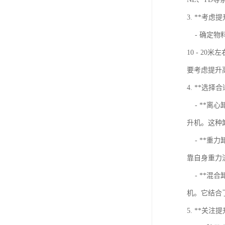
3. **考虑
- 确定物
10 - 2
要考虑提升
4. **选择
- **离
升机。这种
- **重
靠自身重力
- **混
机。它结合
5. **关