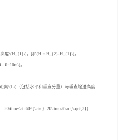
1}\)，即\(H = H_{2}-H_{1}\)。
0=10m\)。
}\)）时，输送距离\(L\)（包括水平和垂直分量）与垂直输送高度
sin60^{\circ}=20\times\frac{\sqrt{3}}