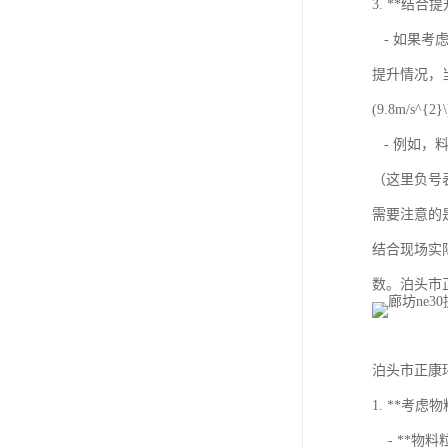
3. **结
- 如果考虑
提升情况，当料
(9.8m/s^{2
- 例如，料斗初速度
（这里负号表
需要注意的是
结合现场实
数。泊头市正康
泊头市正康环
1. **考虑
- **物