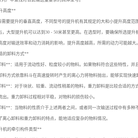
提升高度**
料需要提升的垂直高度，不同型号的提升机有其规定的大和小提升高度范
0米左右，大型提升机可以达到30 - 50米甚至更高。在选型时，要确保所
高度对输送效率和动力消耗的影响，提升高度越高，所需的动力可能越大
合适的卸料方式**
心卸料**：适用于流动性好、粒度较小的物料。如果物料符合这些特性，
卸料方式依靠料斗在高速旋转时产生的离心力将物料抛出，能够实现快速
力卸料**：对于块状、较重、流动性稍差的物料，重力卸料是比较合适的
流出。重力卸料过程相对平稳，对物料的损伤较小。
合卸料**：当物料的性质介于上述两者之间，或者同一次输送过程中有多
了离心卸料和重力卸料的特点，能地适应复杂的物料情况。
注提升机的牵引构件类型**