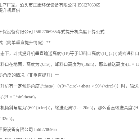
产厂家。泊头市正康环保设备有限公司 I56I2706965
保设备有限公司 I56I2706965斗式提升机高度计算公式
本公式（简单垂直提升情况）**
下，斗式提升机垂直输送高度\(H\)等于卸料口高度\(H_{2}\)减去进料口高度\(H_{
口在地面，高度为\(0m\)，卸料口高度为\(10m\)，那么输送高度\(H = 10 - 
虑倾斜角度的情况（非垂直提升）**
有一定倾斜角度\(\theta\)（\(0^{\circ}<\theta < 90^{\circ
(H = L\sin\theta\)。
角度为\(60^{\circ}\)，输送距离\(L = 20m\)，那么垂直输送高度\(H = 20\times\
7.32m\)。
设备有限公司 I56I2706965