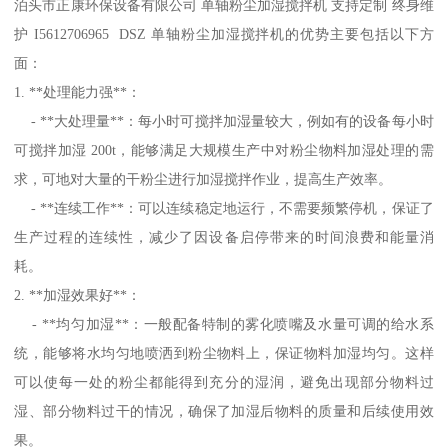
泊头市正康环保设备有限公司 单轴粉尘加湿搅拌机 支持定制 终身维
护 I5612706965 DSZ 单轴粉尘加湿搅拌机的优势主要包括以下方
面：
1. **处理能力强**：
- **大处理量**：每小时可搅拌加湿量较大，例如有的设备每小时
可搅拌加湿 200t，能够满足大规模生产中对粉尘物料加湿处理的需
求，可地对大量的干粉尘进行加湿搅拌作业，提高生产效率。
- **连续工作**：可以连续稳定地运行，不需要频繁停机，保证了
生产过程的连续性，减少了因设备启停带来的时间浪费和能量消
耗。
2. **加湿效果好**：
- **均匀加湿**：一般配备特制的雾化喷嘴及水量可调的给水系
统，能够将水均匀地喷洒到粉尘物料上，保证物料加湿均匀。这样
可以使每一处的粉尘都能得到充分的湿润，避免出现部分物料过
湿、部分物料过干的情况，确保了加湿后物料的质量和后续使用效
果。