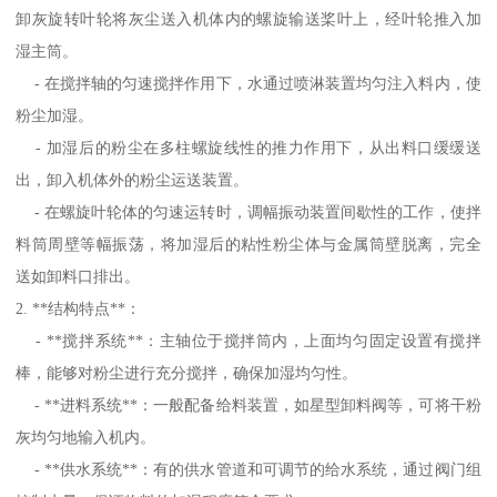
卸灰旋转叶轮将灰尘送入机体内的螺旋输送桨叶上，经叶轮推入加
湿主筒。
- 在搅拌轴的匀速搅拌作用下，水通过喷淋装置均匀注入料内，使
粉尘加湿。
- 加湿后的粉尘在多柱螺旋线性的推力作用下，从出料口缓缓送
出，卸入机体外的粉尘运送装置。
- 在螺旋叶轮体的匀速运转时，调幅振动装置间歇性的工作，使拌
料筒周壁等幅振荡，将加湿后的粘性粉尘体与金属筒壁脱离，完全
送如卸料口排出。
2. **结构特点**：
- **搅拌系统**：主轴位于搅拌筒内，上面均匀固定设置有搅拌
棒，能够对粉尘进行充分搅拌，确保加湿均匀性。
- **进料系统**：一般配备给料装置，如星型卸料阀等，可将干粉
灰均匀地输入机内。
- **供水系统**：有的供水管道和可调节的给水系统，通过阀门组