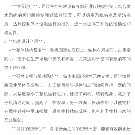
- **恒湿运行**：通过主控柜对设备各部分进行联锁控制，结合供
水系统的阀门组控制和过滤器设置，可以稳定系统供水及清洁水
质，达到控制供水恒湿运行的目的，进一步提高了加湿的准确性和
稳定性。
3. **结构设计合理**：
- **整体结构紧凑**：整机固定在底座上，结构布局合理，占用空
间小，便于在生产场地中安装和布置，尤其适用于空间有限的车间
或工作区域。
- **弹性支撑与振动系统**：筒体由四组弹性元件支撑，通过激振
装置使筒体作振动，一方面使筒壁与搅拌轴之间始终保持一定的间
隙，大幅度减小了整机运转阻力，杜绝了闷机、堵转现象，减少了
停机清理时间，提高了工作效率；另一方面，振动作用可以使物料
在搅拌过程中更加松散，避免物料粘结成块，也有利于物料与水的
充分混合。
- **良好的密封性**：各结合面之间的密封严密，能够有效防止粉