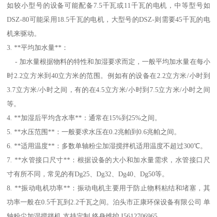
如较小型号的设备可能配备7.5千瓦或11千瓦的电机，中等型号如
DSZ-80可能采用18.5千瓦的电机，大型号的DSZ-则需要45千瓦的电
机来驱动。
3. **平均加水量**：
- 加水量根据物料的特性和加湿要求而定，一般平均加水量在每小
时2.2立方米到40立方米的范围。例如有的设备在2.2立方米/小时到
3.7立方米/小时之间，有的在4.5立方米/小时到7.5立方米/小时之间
等。
4. **加湿后平均含水率**：通常在15%到25%之间。
5. **水压范围**：一般要求水压在0.2兆帕到0.6兆帕之间。
6. **适用温度**：多数单轴粉尘加湿搅拌机适用温度不超过300℃。
7. **水管接口尺寸**：根据设备的大小和加水量需求，水管接口尺
寸有所不同，常见的有Dg25、Dg32、Dg40、Dg50等。
8. **振动电机功率**：振动电机主要用于防止物料粘结和堵塞，其
功率一般在0.5千瓦到2.2千瓦之间。泊头市正康环保设备有限公司 单
轴粉尘加湿搅拌机 支持定制 终身维护 I5612706965