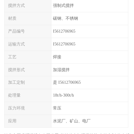
搅拌方式
强制式搅拌
材质
碳钢、不锈钢
产品编号
I5612706965
运输方式
I5612706965
工艺
焊接
搅拌形式
加湿搅拌
加工定制
是 I5612706965
处理量
18t/h-300t/h
压力环境
常压
应用
水泥厂、矿山、电厂