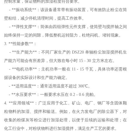
控制水量，保证物料的加湿程度符合要求。
- **振动系统**：该设备通常带有振动装置，可有效防止粉尘在筒
壁粘结，减少停机清理时间，提高工作效率。
- **弹性支撑**：筒体由四组弹性元件支撑，使筒壁与搅拌轴之间
始终保持一定的间隙，降低整机运转阻力，杜绝闷机、堵转现象。
3. **性能参数**：
- **生产能力**：不同厂家生产的 DSZ20 单轴粉尘加湿搅拌机生
产能力可能会有所差异，但大致在每小时 15 - 30 立方米左右。
- **电机功率**：主机功率一般在 11 - 15 千瓦，具体功率还需根
据设备的实际设计和生产能力确定。
- **适用温度**：通常适用温度不超过 300℃。
- **水压要求**：一般要求水压在 0.2 - 0.6 兆帕。
4. **应用领域**：广泛应用于化工、矿山、电厂、钢厂等含固体颗
粒物料的加湿、搅拌和输送。例如，在火力发电厂的除尘器下，对
收集的粉煤灰等粉尘进行加湿处理，以便于后续的运输和处理；在
化工行业中，对粉状物料进行加湿搅拌，满足生产工艺的要求。