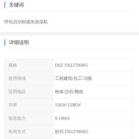
关键词
呼伦贝尔粉煤灰加湿机
详细说明
规格
DSZ I5612706965
使用领域
工程建筑/化工/冶炼
适用物品
粉体/沙石/颗粒
功率
11KW-150KW
输送能力
0-100t/h
布局方式
卧式 I5612706965