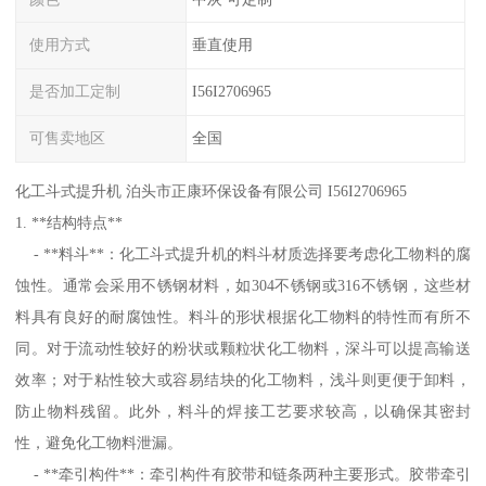
使用方式
垂直使用
是否加工定制
I56I2706965
可售卖地区
全国
化工斗式提升机 泊头市正康环保设备有限公司 I56I2706965
1. **结构特点**
- **料斗**：化工斗式提升机的料斗材质选择要考虑化工物料的腐
蚀性。通常会采用不锈钢材料，如304不锈钢或316不锈钢，这些材
料具有良好的耐腐蚀性。料斗的形状根据化工物料的特性而有所不
同。对于流动性较好的粉状或颗粒状化工物料，深斗可以提高输送
效率；对于粘性较大或容易结块的化工物料，浅斗则更便于卸料，
防止物料残留。此外，料斗的焊接工艺要求较高，以确保其密封
性，避免化工物料泄漏。
- **牵引构件**：牵引构件有胶带和链条两种主要形式。胶带牵引