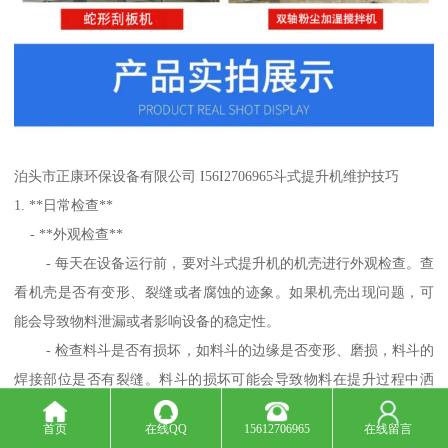
泊头市正康环保设备有限公司 I56I2706965斗式提升机维护技巧
1. **日常检查**
- **外观检查**
- 每天在设备运行前，要对斗式提升机的机壳进行外观检查。查
看机壳是否有变形、裂缝或者腐蚀的迹象。如果机壳出现问题，可
能会导致物料泄漏或者影响设备的稳定性。
- 检查料斗是否有损坏，如料斗的边缘是否变形、磨损，料斗的
焊接部位是否有裂缝。料斗的损坏可能会导致物料在提升过程中洒
落，降低输送效率。
首页
在线QQ
15612706965
在线留言
- 检查牵引构件（胶带或链条）的外观。对于胶带，要看是否有