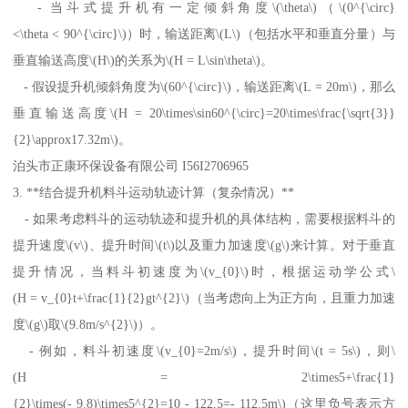
- 当斗式提升机有一定倾斜角度\(\theta\)（\(0^{\circ}
<\theta < 90^{\circ}\)）时，输送距离\(L\)（包括水平和垂直分量）与
垂直输送高度\(H\)的关系为\(H = L\sin\theta\)。
- 假设提升机倾斜角度为\(60^{\circ}\)，输送距离\(L = 20m\)，那么
垂直输送高度\(H = 20\times\sin60^{\circ}=20\times\frac{\sqrt{3}}
{2}\approx17.32m\)。
泊头市正康环保设备有限公司 I56I2706965
3. **结合提升机料斗运动轨迹计算（复杂情况）**
- 如果考虑料斗的运动轨迹和提升机的具体结构，需要根据料斗的
提升速度\(v\)、提升时间\(t\)以及重力加速度\(g\)来计算。对于垂直
提升情况，当料斗初速度为\(v_{0}\)时，根据运动学公式\
(H = v_{0}t+\frac{1}{2}gt^{2}\)（当考虑向上为正方向，且重力加速
度\(g\)取\(9.8m/s^{2}\)）。
- 例如，料斗初速度\(v_{0}=2m/s\)，提升时间\(t = 5s\)，则\
(H = 2\times5+\frac{1}
{2}\times(- 9.8)\times5^{2}=10 - 122.5=- 112.5m\)（这里负号表示方