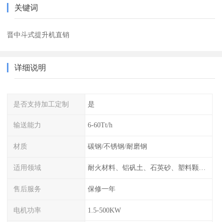
关键词
晋中斗式提升机直销
详细说明
是否支持加工定制
是
输送能力
6-60Tt/h
材质
碳钢/不锈钢/耐磨钢
适用领域
耐火材料、铝矾土、石英砂、塑料颗粒、活性炭颗粒、炭黑颗粒、石墨粉、硅胶颗粒、酚醛树脂、氢氧化钙粉等
售后服务
保修一年
电机功率
1.5-500KW