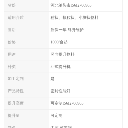
省份
河北泊头市I56I2706965
适用介质
粉状、颗粒状、小块状物料
售后
质保一年 终身维护
价格
1000/台起
用途
竖向提升物料
种类
斗式提升机
加工定制
是
产品特性
密封性能好
提升高度
可定制I56I2706965
提升量
可定制
颜色
中灰 可定制