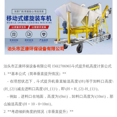
泊头市正康环保设备有限公司 I56I2706965斗式提升机高度计算公式
1. **基本公式（简单垂直提升情况）**
- 在理想状态下，斗式提升机垂直输送高度\(H\)等于卸料口高度\
(H_{2}\)减去进料口高度\(H_{1}\)，即\(H = H_{2}-H_{1}\)。
- 例如，进料口在地面，高度为\(0m\)，卸料口高度为\(10m\)，那
么输送高度\(H = 10 - 0=10m\)。
2. **考虑倾斜角度的情况（非垂直提升）**