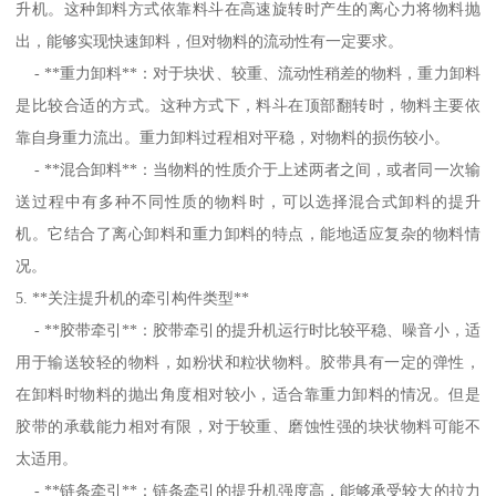
升机。这种卸料方式依靠料斗在高速旋转时产生的离心力将物料抛
出，能够实现快速卸料，但对物料的流动性有一定要求。
- **重力卸料**：对于块状、较重、流动性稍差的物料，重力卸料
是比较合适的方式。这种方式下，料斗在顶部翻转时，物料主要依
靠自身重力流出。重力卸料过程相对平稳，对物料的损伤较小。
- **混合卸料**：当物料的性质介于上述两者之间，或者同一次输
送过程中有多种不同性质的物料时，可以选择混合式卸料的提升
机。它结合了离心卸料和重力卸料的特点，能地适应复杂的物料情
况。
5. **关注提升机的牵引构件类型**
- **胶带牵引**：胶带牵引的提升机运行时比较平稳、噪音小，适
用于输送较轻的物料，如粉状和粒状物料。胶带具有一定的弹性，
在卸料时物料的抛出角度相对较小，适合靠重力卸料的情况。但是
胶带的承载能力相对有限，对于较重、磨蚀性强的块状物料可能不
太适用。
- **链条牵引**：链条牵引的提升机强度高，能够承受较大的拉力