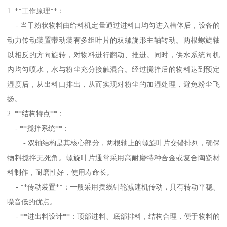
1. **工作原理**：
- 当干粉状物料由给料机定量通过进料口均匀进入槽体后，设备的
动力传动装置带动装有多组叶片的双螺旋形主轴转动。两根螺旋轴
以相反的方向旋转，对物料进行翻动、推进。同时，供水系统向机
内均匀喷水，水与粉尘充分接触混合。经过搅拌后的物料达到预定
湿度后，从出料口排出，从而实现对粉尘的加湿处理，避免粉尘飞
扬。
2. **结构特点**：
- **搅拌系统**：
- 双轴结构是其核心部分，两根轴上的螺旋叶片交错排列，确保
物料搅拌无死角。螺旋叶片通常采用高耐磨特种合金或复合陶瓷材
料制作，耐磨性好，使用寿命长。
- **传动装置**：一般采用摆线针轮减速机传动，具有转动平稳、
噪音低的优点。
- **进出料设计**：顶部进料、底部排料，结构合理，便于物料的