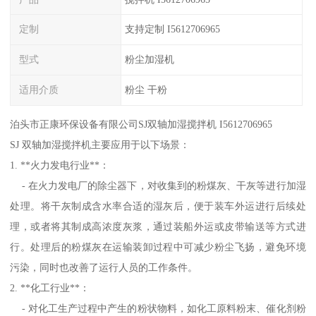
定制
支持定制 I5612706965
型式
粉尘加湿机
适用介质
粉尘 干粉
泊头市正康环保设备有限公司SJ双轴加湿搅拌机 I5612706965
SJ 双轴加湿搅拌机主要应用于以下场景：
1. **火力发电行业**：
- 在火力发电厂的除尘器下，对收集到的粉煤灰、干灰等进行加湿
处理。将干灰制成含水率合适的湿灰后，便于装车外运进行后续处
理，或者将其制成高浓度灰浆，通过装船外运或皮带输送等方式进
行。处理后的粉煤灰在运输装卸过程中可减少粉尘飞扬，避免环境
污染，同时也改善了运行人员的工作条件。
2. **化工行业**：
- 对化工生产过程中产生的粉状物料，如化工原料粉末、催化剂粉