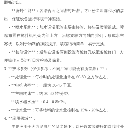
顺畅进出。
- **密封性能**：各结合面之间密封严密，防止粉尘泄漏和水的渗
出，保证设备运行环境干净整洁。
- **喷水系统**：加水调湿配管主要由接管、接头及喷嘴组成。喷
嘴布置在搅拌机机壳内部上方，沿螺旋轴方向轴向排列，形成水帘
雾状，以利于物料的加湿搅拌。喷嘴结构简单，易于更换。
- **检修设计**：通常在设备两侧设置有检修孔或配备检修门，方
便操作人员进行日常检修及保养。
3. **技术参数（仅供参考，不同厂家可能会有所差异）**：
- **处理量**：每小时的处理量通常在 60-80 立方米左右。
- **电机功率**：一般为 30-45 千瓦。
- **主轴转速**：约 20-30 转/分钟。
- **喷水器水压**：0.4 - 0.8MPa。
- **含水量**：可将物料的含水量控制在 15% - 20%左右。
4. **应用领域**：
- 主要应用于火力发电厂的除尘器下，对粉煤灰等进行加湿搅拌处