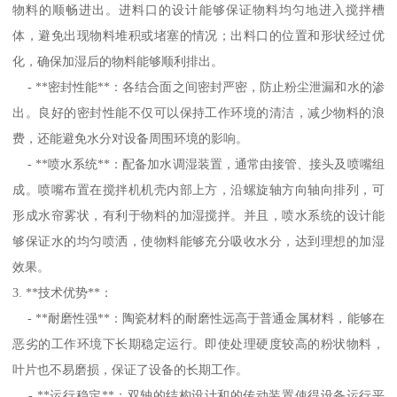
物料的顺畅进出。进料口的设计能够保证物料均匀地进入搅拌槽
体，避免出现物料堆积或堵塞的情况；出料口的位置和形状经过优
化，确保加湿后的物料能够顺利排出。
- **密封性能**：各结合面之间密封严密，防止粉尘泄漏和水的渗
出。良好的密封性能不仅可以保持工作环境的清洁，减少物料的浪
费，还能避免水分对设备周围环境的影响。
- **喷水系统**：配备加水调湿装置，通常由接管、接头及喷嘴组
成。喷嘴布置在搅拌机机壳内部上方，沿螺旋轴方向轴向排列，可
形成水帘雾状，有利于物料的加湿搅拌。并且，喷水系统的设计能
够保证水的均匀喷洒，使物料能够充分吸收水分，达到理想的加湿
效果。
3. **技术优势**：
- **耐磨性强**：陶瓷材料的耐磨性远高于普通金属材料，能够在
恶劣的工作环境下长期稳定运行。即使处理硬度较高的粉状物料，
叶片也不易磨损，保证了设备的长期工作。
- **运行稳定**：双轴的结构设计和的传动装置使得设备运行平