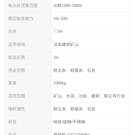
每次处理量范围
出料1000-3000L
额定输送能力
10t-500t
功率
7.5W
适用领域
冶金建材矿山
输送距离
3m
用途范围
除尘灰、粉煤灰、石灰
重量
1000kg
适用范围
矿山、水泥、冶金、建材、除尘等行业
物料属性
除尘灰、粉煤灰、石灰
材质
铸铁/碳钢/不锈钢
产品
搅拌机 I5612706965